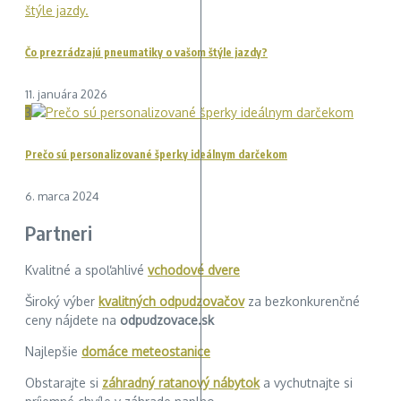
Čo prezrádzajú pneumatiky o vašom štýle jazdy?
11. januára 2026
3
Prečo sú personalizované šperky ideálnym darčekom
6. marca 2024
Partneri
Kvalitné a spoľahlivé
vchodové dvere
Široký výber
kvalitných odpudzovačov
za bezkonkurenčné
ceny nájdete na
odpudzovace.sk
Najlepšie
domáce meteostanice
Obstarajte si
záhradný ratanový nábytok
a vychutnajte si