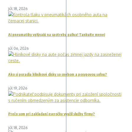
júl 18, 2026
Aj pneumatiky vplývajú na spotrebu paliva! Tankujte menej
júl 06, 2026
Ako si poradia hliníkové disky so snehom a posypovou soľou?
júl 19, 2026
Prečo som pri zakladaní eseročky využil služby firmy?
júl 18, 2026