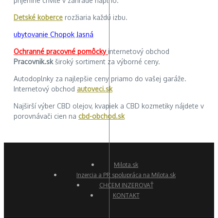
príjemné chvíle v záhrade naplno.
Detské koberce
rozžiaria každú izbu.
ubytovanie Chopok Jasná
Ochranné pracovné pomôcky
internetový obchod
Pracovnik.sk
široký sortiment za výborné ceny.
Autodoplnky za najlepšie ceny priamo do vašej garáže.
Internetový obchod
autoveci.sk
Najširší výber CBD olejov, kvapiek a CBD kozmetiky nájdete v
porovnávači cien na
cbd-obchod.sk
Milota.sk
Inzercia a PR spolupráca na Milota.sk
CHCEM INZEROVAŤ
KONTAKT