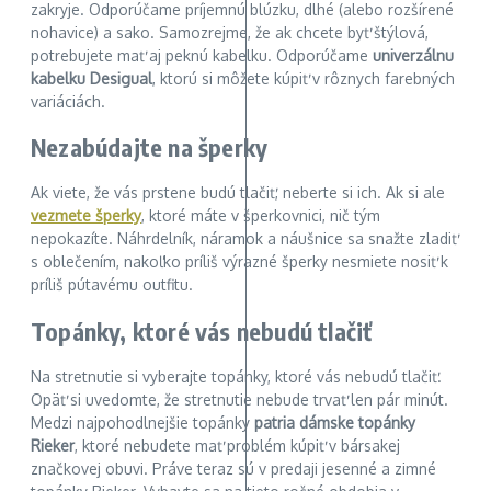
zakryje. Odporúčame príjemnú blúzku, dlhé (alebo rozšírené
nohavice) a sako. Samozrejme, že ak chcete byť štýlová,
potrebujete mať aj peknú kabelku. Odporúčame
univerzálnu
kabelku Desigual
, ktorú si môžete kúpiť v rôznych farebných
variáciách.
Nezabúdajte na šperky
Ak viete, že vás prstene budú tlačiť, neberte si ich. Ak si ale
vezmete šperky
, ktoré máte v šperkovnici, nič tým
nepokazíte. Náhrdelník, náramok a náušnice sa snažte zladiť
s oblečením, nakoľko príliš výrazné šperky nesmiete nosiť k
príliš pútavému outfitu.
Topánky, ktoré vás nebudú tlačiť
Na stretnutie si vyberajte topánky, ktoré vás nebudú tlačiť.
Opäť si uvedomte, že stretnutie nebude trvať len pár minút.
Medzi najpohodlnejšie topánky
patria dámske topánky
Rieker
, ktoré nebudete mať problém kúpiť v bársakej
značkovej obuvi. Práve teraz sú v predaji jesenné a zimné