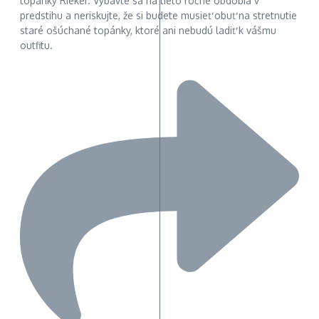
topánky Rieker. Vybavte sa na tieto ročné obdobia v
predstihu a neriskujte, že si budete musieť obuť na stretnutie
staré ošúchané topánky, ktoré ani nebudú ladiť k vášmu
outfitu.