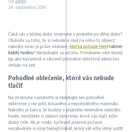
Od
admin
26. septembra 2016
Čaká vás v blízkej dobe stretnutie s priateľmi po dlhej dobe?
Obávate sa toho, že si nebudete mať na seba čo obliecť,
nakoľko teraz je práve obdobie,
keď sa počasie mení
takmer
každú hodinu
? Neobávajte sa ničoho. Ponúkame vám skvelý
tip, ako byť pekná a zároveň pohodlne oblečená dáma bez
ohľadu na vek.
Pohodlné oblečenie, ktoré vás nebude
tlačiť
Na stretnutie s priateľmi si obliekajte len pohodlné
oblečenie z nie príliš kúsavého a nepohodlného materiálu.
Nakoľko je šanca, že budete s priateľmi minimálne niekoľko
hodín, nemôžete si obliecť oblečenie, ktoré vás tlačí, kúše
alebo reže. Ak je vonku sychravé jesenné počasie,
nezabudnite si vziať teplejší kabát, ktorý váš ešte letný outfit