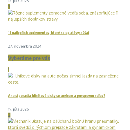
12. júla 2025
3
11 najlepších suplementov, ktoré sa oplatí vyskúšať
27. novembra 2024
Vyberáme pre vás
1
Ako si poradia hliníkové disky so snehom a posypovou soľou?
19. júla 2026
2