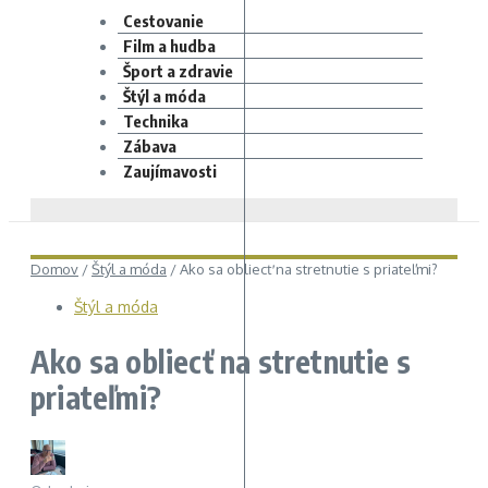
Cestovanie
Film a hudba
Šport a zdravie
Štýl a móda
Technika
Zábava
Zaujímavosti
Domov
/
Štýl a móda
/
Ako sa obliecť na stretnutie s priateľmi?
Štýl a móda
Ako sa obliecť na stretnutie s
priateľmi?