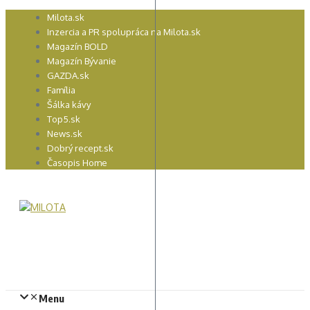
Preskočiť
Milota.sk
na
Inzercia a PR spolupráca na Milota.sk
obsah
Magazín BOLD
Magazín Bývanie
GAZDA.sk
Família
Šálka kávy
Top5.sk
News.sk
Dobrý recept.sk
Časopis Home
Menu