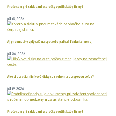
Prečo som pri zakladaní eseročky využil služby firmy?
júl 18, 2026
Aj pneumatiky vplývajú na spotrebu paliva! Tankujte menej
júl 06, 2026
Ako si poradia hliníkové disky so snehom a posypovou soľou?
júl 19, 2026
Prečo som pri zakladaní eseročky využil služby firmy?