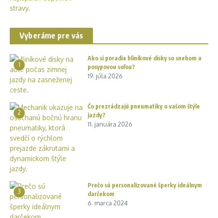
Vyberáme pre vás
Ako si poradia hliníkové disky so snehom a
1
posypovou soľou?
19. júla 2026
Čo prezrádzajú pneumatiky o vašom štýle
2
jazdy?
11. januára 2026
Prečo sú personalizované šperky ideálnym
3
darčekom
6. marca 2024