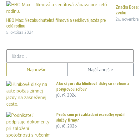
Značka Bose: 
zvuku
26. novembra
HBO Max: Nezabudnuteľná filmová a seriálová jazda pre
celú rodinu
5. októbra 2024
Hľadať:
Najnovšie
Najčítanejšie
Ako si poradia hliníkové disky so snehom a
posypovou soľou?
júl 19, 2026
Prečo som pri zakladaní eseročky využil
služby firmy?
júl 18, 2026