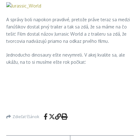
A správy boli napokon pravdivé, pretože práve teraz sa medzi
fanúšikov dostal prvý trailer a tak sa zdá, že sa máme na čo
tešiť. Film dostal názov Jurrasic World a z traileru sa zdá, že
tvorcovia nadväzujú priamo na odkaz prvého filmu.
Jednoducho dinosaury ešte nevymreli. V akej kvalite sa, ale
ukážu, na to si musíme ešte rok počkať.
Zdieľať článok