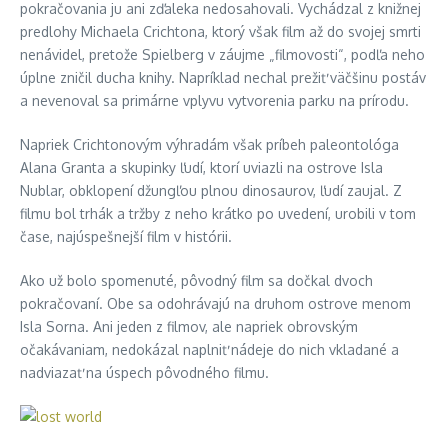
pokračovania ju ani zďaleka nedosahovali. Vychádzal z knižnej
predlohy Michaela Crichtona, ktorý však film až do svojej smrti
nenávidel, pretože Spielberg v záujme „filmovosti“, podľa neho
úplne zničil ducha knihy. Napríklad nechal prežiť väčšinu postáv
a nevenoval sa primárne vplyvu vytvorenia parku na prírodu.
Napriek Crichtonovým výhradám však príbeh paleontológa
Alana Granta a skupinky ľudí, ktorí uviazli na ostrove Isla
Nublar, obklopení džungľou plnou dinosaurov, ľudí zaujal. Z
filmu bol trhák a tržby z neho krátko po uvedení, urobili v tom
čase, najúspešnejší film v histórii.
Ako už bolo spomenuté, pôvodný film sa dočkal dvoch
pokračovaní. Obe sa odohrávajú na druhom ostrove menom
Isla Sorna. Ani jeden z filmov, ale napriek obrovským
očakávaniam, nedokázal naplniť nádeje do nich vkladané a
nadviazať na úspech pôvodného filmu.