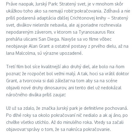
Práve naopak, Jurský Park: Stratený svet, je v mnohom skôr
ukážkou toho ako sa nemajú robiť pokračovania. Zdĺhavá a nie
príliš podarená adaptácia ďalšej Crichtonovej knihy – Stratený
svet, divákov nielenže nebavila, ale aj poriadne rozhnevala
nepodareným záverom, v ktorom sa Tyranosaurus Rex
preháňa ulicami San Diega. Navyše sa vo filme vôbec
neobjavuje Alan Grant a ostatné postavy z prvého dielu, až na
Iana Malcolma, sú výrazne upozadené.
Tretí film bol síce kvalitnejší ako druhý diel, ale bolo na ňom
poznať, že rozpočet bol veľmi malý. A tak, hoci sa vrátil doktor
Grant, a tvorcovia si dali záležať na tom aby sa na scéne
objavili nové druhy dinosaurov, ani tento diel už nedokázal
náročného diváka príliš zaujať.
Už už sa zdalo, že značka Jurský park je definitívne pochovaná.
Po dlhé roky sa okolo pokračovaní nič nedialo a ak aj áno, po
chvíľke všetko utíchlo. Až do minulého roka. Vtedy sa začali
objavovať správy o tom, že sa nakrúca pokračovanie.