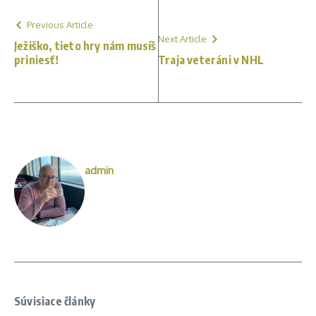
Previous Article
Next Article
Ježiško, tieto hry nám musíš
priniesť!
Traja veteráni v NHL
admin
Súvisiace články