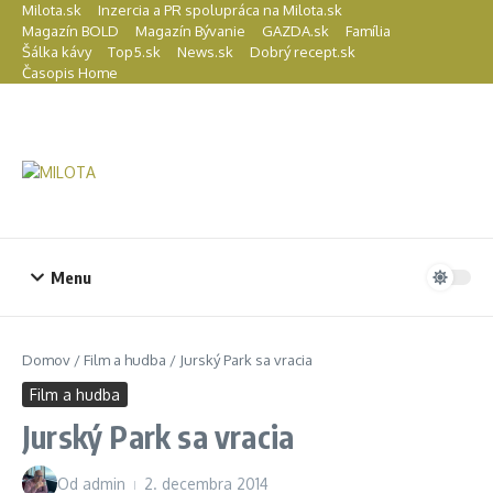
Preskočiť na obsah
Milota.sk
Inzercia a PR spolupráca na Milota.sk
Magazín BOLD
Magazín Bývanie
GAZDA.sk
Família
Šálka kávy
Top5.sk
News.sk
Dobrý recept.sk
Časopis Home
Menu
Domov
/
Film a hudba
/
Jurský Park sa vracia
Film a hudba
Jurský Park sa vracia
Od
admin
2. decembra 2014