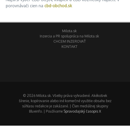
porovnávači cien na
cbd-obchod.sk
Milota.sk
Inzercia a PR spolupráca na Milota.sk
CHCEM INZEROVAŤ
KONTAKT
© 2026 Milota.sk. Všetky práva vyhradené. Akékoľvek
šírenie, kopírovanie alebo iné komerčné využitie obsahu bez
súhlasu redakcie je zakázané. | Člen mediálnej skupiny
Blueinfo. | Používame
Spravodajský časopis X