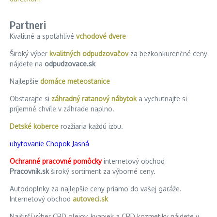
Partneri
Kvalitné a spoľahlivé
vchodové dvere
Široký výber
kvalitných odpudzovačov
za bezkonkurenčné ceny
nájdete na
odpudzovace.sk
Najlepšie
domáce meteostanice
Obstarajte si
záhradný ratanový nábytok
a vychutnajte si
príjemné chvíle v záhrade naplno.
Detské koberce
rozžiaria každú izbu.
ubytovanie Chopok Jasná
Ochranné pracovné pomôcky
internetový obchod
Pracovnik.sk
široký sortiment za výborné ceny.
Autodoplnky za najlepšie ceny priamo do vašej garáže.
Internetový obchod
autoveci.sk
Najširší výber CBD olejov, kvapiek a CBD kozmetiky nájdete v