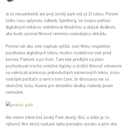
Je to neuveriteľné ale prvý Jurský park má už 21 rokov. Presne
toľko času uplynulo, odkedy Spielberg, so svojou partiou
digitálnych trikárov, redefinoval filmárčinu a ukázal divákom,
ako bude vyzerať filmové remeslo nasledujúcu dekádu.
Presne tak ako sme napísali vyššie, svet filmu, respektíve
používania digitálnych trikov, možno rozdeliť na svet pred
Jurrasic Parkom a po ňom. Tam kde predtým na pľaci
pochodovali trocha smiešne figúrky a zložité filmové sekvencie
sa nakrúcali pomocou jednoduchých kamerových trikov, zrazu
nastúpili počítače a veriť v tom čase, že dinosaury nie sú
skutočné, bolo, hlavne pre detského diváka, niekedy priam
nemožné.
Ale nielen trikmi bol Jurský Park skvelý. Bol, a stále je, to
výborný film, ktorý nastavil latku poriadne vysoko a jeho dve