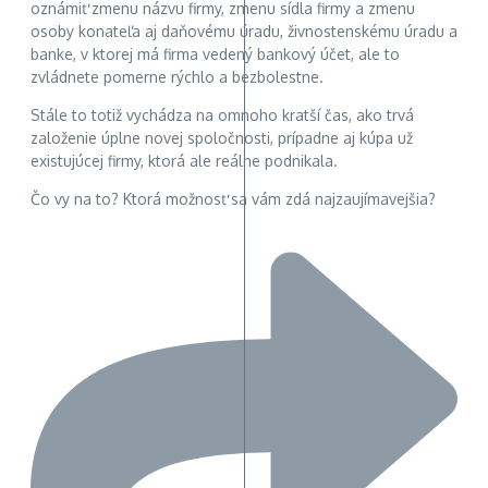
oznámiť zmenu názvu firmy, zmenu sídla firmy a zmenu
osoby konateľa aj daňovému úradu, živnostenskému úradu a
banke, v ktorej má firma vedený bankový účet, ale to
zvládnete pomerne rýchlo a bezbolestne.
Stále to totiž vychádza na omnoho kratší čas, ako trvá
založenie úplne novej spoločnosti, prípadne aj kúpa už
existujúcej firmy, ktorá ale reálne podnikala.
Čo vy na to? Ktorá možnosť sa vám zdá najzaujímavejšia?