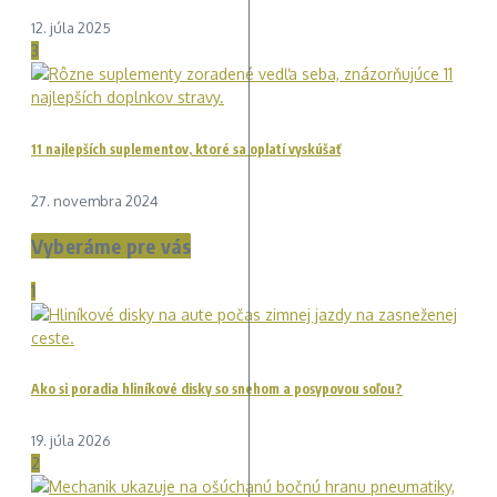
12. júla 2025
3
11 najlepších suplementov, ktoré sa oplatí vyskúšať
27. novembra 2024
Vyberáme pre vás
1
Ako si poradia hliníkové disky so snehom a posypovou soľou?
19. júla 2026
2