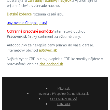
Obstarajte si
záhradný ratanový nábytok
a vychutnajte si
príjemné chvíle v záhrade naplno.
Detské koberce
rozžiaria každú izbu.
ubytovanie Chopok Jasná
Ochranné pracovné pomôcky
internetový obchod
Pracovnik.sk
široký sortiment za výborné ceny.
Autodoplnky za najlepšie ceny priamo do vašej garáže.
Internetový obchod
autoveci.sk
Najširší výber CBD olejov, kvapiek a CBD kozmetiky nájdete v
porovnávači cien na
cbd-obchod.sk
Milota.sk
Inzercia a PR spolupráca na Milota.sk
CHCEM INZEROVAŤ
KONTAKT