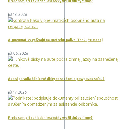
Prečo som pri zakladaní eseročky využil služby firmy?
júl 18, 2026
Aj pneumatiky vplývajú na spotrebu paliva! Tankujte menej
júl 06, 2026
Ako si poradia hliníkové disky so snehom a posypovou soľou?
júl 19, 2026
Prečo som pri zakladaní eseročky využil služby firmy?