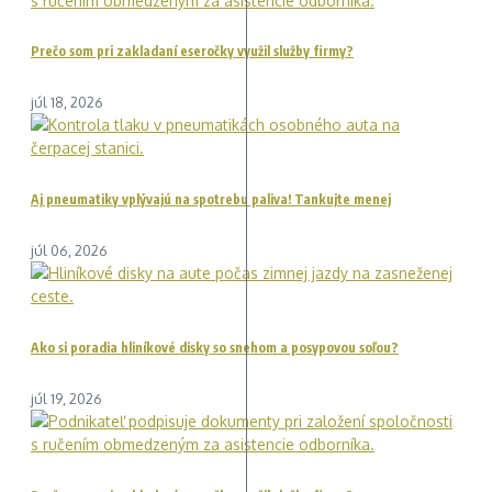
Prečo som pri zakladaní eseročky využil služby firmy?
júl 18, 2026
Aj pneumatiky vplývajú na spotrebu paliva! Tankujte menej
júl 06, 2026
Ako si poradia hliníkové disky so snehom a posypovou soľou?
júl 19, 2026