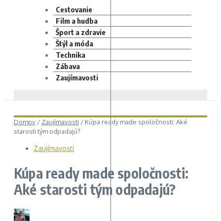
Cestovanie
Film a hudba
Šport a zdravie
Štýl a móda
Technika
Zábava
Zaujímavosti
Domov
/
Zaujímavosti
/
Kúpa ready made spoločnosti: Aké
starosti tým odpadajú?
Zaujímavosti
Kúpa ready made spoločnosti:
Aké starosti tým odpadajú?