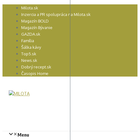
Preskočiť
Milota.sk
na
Inzercia a PR spolupráca na Milota.sk
obsah
Magazín BOLD
Magazín Bývanie
GAZDA.sk
Família
Šálka kávy
Top5.sk
News.sk
Dobrý recept.sk
Časopis Home
Menu