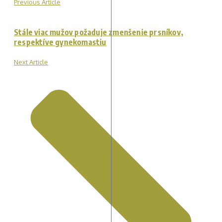
Previous Article
Stále viac mužov požaduje zmenšenie prsníkov,
respektíve gynekomastiu
Next Article