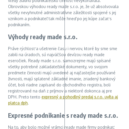
vtedy žiadnu podnikateľskú činnosť nevykonávala.
Obrovskou výhodou ready made s.r.o. je, že už absolvovala
všetky nevyhnutné administratívne záležitosti spojené s jej
vznikom a podnikateľ tak môže hneď po jej kúpe začať s
podnikaním.
Výhody ready made s.r.o.
Práve rýchlosť a ušetrenie času i nervov, ktoré by sme sme
zabili na úradoch, sú najväčšou devízou ready made
eseročiek. Ready made s.r.o. samozrejme majú spísané
všetky potrebné zakladateľské dokumenty, vo svojom
predmete činnosti majú uvedené aj najčastejšie používané
živnosti, majú splatené základné imanie, zriadený bankový
účet, boli riadne zapísané do obchodného registra, boli
registrované na daň z príjmov a niektoré dokonca aj pre
DPH. Preto tento
expresný a pohodlný predaj s.r.o. uvíta aj
platca dph
.
Expresné podnikanie s ready made s.r.o.
Na to, aby bolo možné vrámci ready made firmy podnikať,