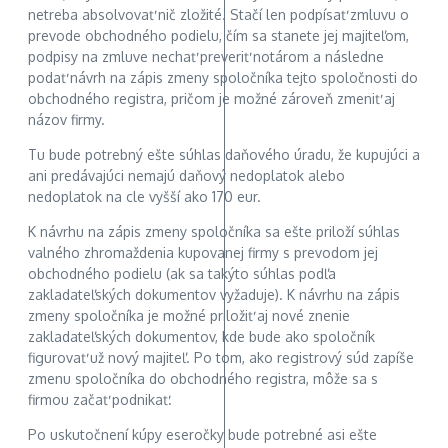
netreba absolvovať nič zložité. Stačí len podpísať zmluvu o
prevode obchodného podielu, čím sa stanete jej majiteľom,
podpisy na zmluve nechať preveriť notárom a následne
podať návrh na zápis zmeny spoločníka tejto spoločnosti do
obchodného registra, pričom je možné zároveň zmeniť aj
názov firmy.
Tu bude potrebný ešte súhlas daňového úradu, že kupujúci a
ani predávajúci nemajú daňový nedoplatok alebo
nedoplatok na cle vyšší ako 170 eur.
K návrhu na zápis zmeny spoločníka sa ešte priloží súhlas
valného zhromaždenia kupovanej firmy s prevodom jej
obchodného podielu (ak sa takýto súhlas podľa
zakladateľských dokumentov vyžaduje). K návrhu na zápis
zmeny spoločníka je možné priložiť aj nové znenie
zakladateľských dokumentov, kde bude ako spoločník
figurovať už nový majiteľ. Po tom, ako registrový súd zapíše
zmenu spoločníka do obchodného registra, môže sa s
firmou začať podnikať.
Po uskutočnení kúpy eseročky bude potrebné asi ešte