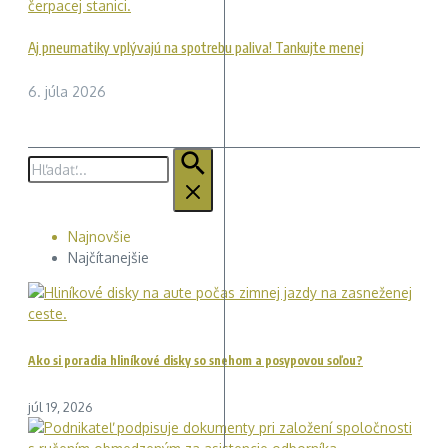
Aj pneumatiky vplývajú na spotrebu paliva! Tankujte menej
6. júla 2026
Hľadať:
Najnovšie
Najčítanejšie
Ako si poradia hliníkové disky so snehom a posypovou soľou?
júl 19, 2026