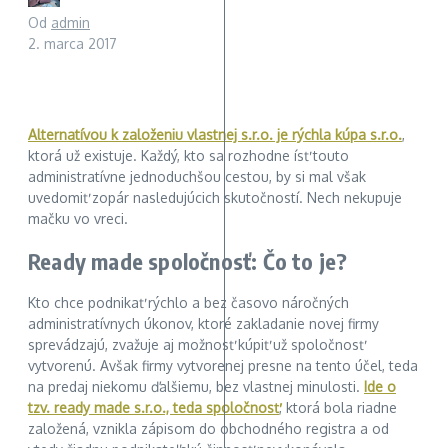
Od
admin
2. marca 2017
Alternatívou k založeniu vlastnej s.r.o. je rýchla kúpa s.r.o.
,
ktorá už existuje. Každý, kto sa rozhodne ísť touto
administratívne jednoduchšou cestou, by si mal však
uvedomiť zopár nasledujúcich skutočností. Nech nekupuje
mačku vo vreci.
Ready made spoločnosť: Čo to je?
Kto chce podnikať rýchlo a bez časovo náročných
administratívnych úkonov, ktoré zakladanie novej firmy
sprevádzajú, zvažuje aj možnosť kúpiť už spoločnosť
vytvorenú. Avšak firmy vytvorenej presne na tento účel, teda
na predaj niekomu ďalšiemu, bez vlastnej minulosti.
Ide o
tzv. ready made s.r.o., teda spoločnosť
, ktorá bola riadne
založená, vznikla zápisom do obchodného registra a od