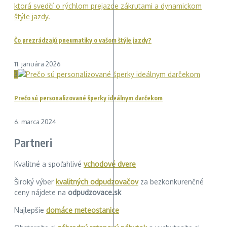
Čo prezrádzajú pneumatiky o vašom štýle jazdy?
11. januára 2026
3
Prečo sú personalizované šperky ideálnym darčekom
6. marca 2024
Partneri
Kvalitné a spoľahlivé
vchodové dvere
Široký výber
kvalitných odpudzovačov
za bezkonkurenčné
ceny nájdete na
odpudzovace.sk
Najlepšie
domáce meteostanice