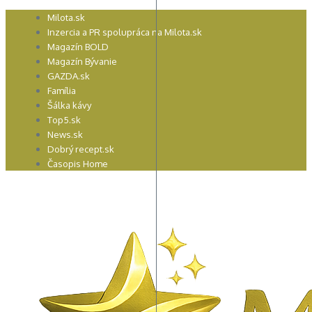
Preskočiť
Milota.sk
na
Inzercia a PR spolupráca na Milota.sk
obsah
Magazín BOLD
Magazín Bývanie
GAZDA.sk
Família
Šálka kávy
Top5.sk
News.sk
Dobrý recept.sk
Časopis Home