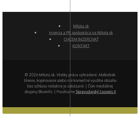
Milota.sk
Inzercia a PR spolupráca na Milota.sk
CHCEM INZEROVAŤ
KONTAKT
© 2026 Milota.sk. Všetky práva vyhradené. Akékoľvek
šírenie, kopírovanie alebo iné komerčné využitie obsahu
bez súhlasu redakcie je zakázané. | Člen mediálnej
skupiny Blueinfo. | Používame
Spravodajský časopis X