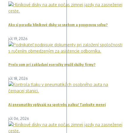
Ako si poradia hliníkové disky so snehom a posypovou soľou?
júl 19, 2026
Prečo som pri zakladaní eseročky využil služby firmy?
júl 18, 2026
Aj pneumatiky vplývajú na spotrebu paliva! Tankujte menej
júl 06, 2026