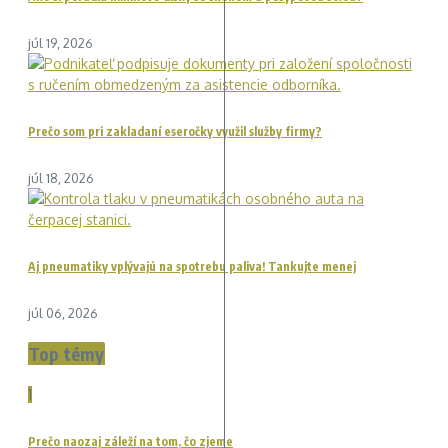
júl 19, 2026
Prečo som pri zakladaní eseročky využil služby firmy?
júl 18, 2026
Aj pneumatiky vplývajú na spotrebu paliva! Tankujte menej
júl 06, 2026
Top témy
1
Prečo naozaj záleží na tom, čo zjeme