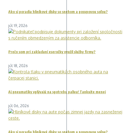
Ako si poradia hliníkové disky so snehom a posypovou soľou?
júl 19, 2026
Prečo som pri zakladaní eseročky využil služby firmy?
júl 18, 2026
Aj pneumatiky vplývajú na spotrebu paliva! Tankujte menej
júl 06, 2026
Ako si poradia hliníkové disky so snehom a posypovou soľou?