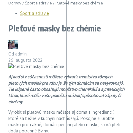
Domov
/
Šport a zdravie
/
Pleťové masky bez chémie
Šport a zdravie
Pleťové masky bez chémie
Od
admin
26. augusta 2022
Aj keď si v súčasnosti môžete vybrať z množstva rôznych
pleťových masiek pravdou je, že tým domácim sa nevyrovnajú.
Tie kúpené často obsahujú množstvo chemikálií a syntetických
látok, ktoré môžu vašu pokožku dráždiť, spôsobovať zápaly či
ekzémy.
Vyrobiť si pleťovú masku môžete aj doma z ingrediencií,
ktoré sa bežne v kuchyni nachádzajú. Pokojne si urobte
masku proti akné, domáci peeling alebo masku, ktorá pleti
dodá potrebné živiny.