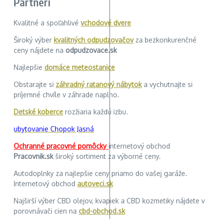
Partneri
Kvalitné a spoľahlivé
vchodové dvere
Široký výber
kvalitných odpudzovačov
za bezkonkurenčné
ceny nájdete na
odpudzovace.sk
Najlepšie
domáce meteostanice
Obstarajte si
záhradný ratanový nábytok
a vychutnajte si
príjemné chvíle v záhrade naplno.
Detské koberce
rozžiaria každú izbu.
ubytovanie Chopok Jasná
Ochranné pracovné pomôcky
internetový obchod
Pracovnik.sk
široký sortiment za výborné ceny.
Autodoplnky za najlepšie ceny priamo do vašej garáže.
Internetový obchod
autoveci.sk
Najširší výber CBD olejov, kvapiek a CBD kozmetiky nájdete v
porovnávači cien na
cbd-obchod.sk