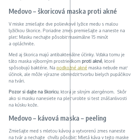
Medovo – škoricová maska proti akné
V miske zmiešajte dve polievkové lyžice medu s malou
lyžičkou škorice. Poriadne zmes premiešajte a naneste na
pleť. Masku nechajte pôsobiť maximálne 15 minút
a opláchnite.
Med aj škorica majú antibakteriálne účinky. Vďaka tomu je
táto maska výborným prostriedkom
proti akné
, ktoré
spôsobujú baktérie. Na
podkožné akné
maska nebude mať
účinok, ale môže výrazne obmedziť tvorbu bielych pupáčikov
na tvári.
Pozor si dajte na škoricu
, ktorá je silným alergénom. Skôr
ako si masku nanesiete na pleť urobte si test znášanlivosti
na kúsku kože.
Medovo – kávová maska – peeling
Zmiešajte med s mletou kávou a vytvorenú zmes naneste
na tvár a nechajte chvíľu pôsobiť. Mletá káva v tejto maske