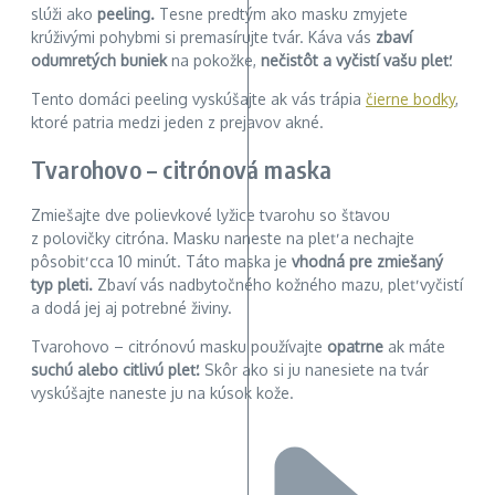
slúži ako
peeling.
Tesne predtým ako masku zmyjete
krúživými pohybmi si premasírujte tvár. Káva vás
zbaví
odumretých buniek
na pokožke,
nečistôt a vyčistí vašu pleť
.
Tento domáci peeling vyskúšajte ak vás trápia
čierne bodky
,
ktoré patria medzi jeden z prejavov akné.
Tvarohovo – citrónová maska
Zmiešajte dve polievkové lyžice tvarohu so šťavou
z polovičky citróna. Masku naneste na pleť a nechajte
pôsobiť cca 10 minút. Táto maska je
vhodná pre zmiešaný
typ pleti.
Zbaví vás nadbytočného kožného mazu, pleť vyčistí
a dodá jej aj potrebné živiny.
Tvarohovo – citrónovú masku používajte
opatrne
ak máte
suchú alebo citlivú pleť.
Skôr ako si ju nanesiete na tvár
vyskúšajte naneste ju na kúsok kože.