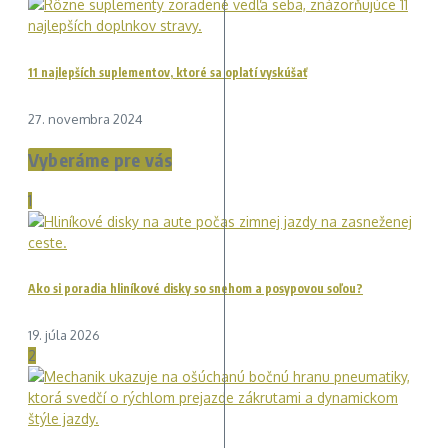
11 najlepších suplementov, ktoré sa oplatí vyskúšať
27. novembra 2024
Vyberáme pre vás
1
Ako si poradia hliníkové disky so snehom a posypovou soľou?
19. júla 2026
2