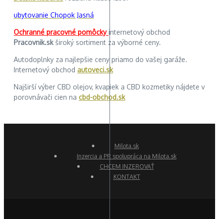
ubytovanie Chopok Jasná
Ochranné pracovné pomôcky
internetový obchod
Pracovnik.sk
široký sortiment za výborné ceny.
Autodoplnky za najlepšie ceny priamo do vašej garáže.
Internetový obchod
autoveci.sk
Najširší výber CBD olejov, kvapiek a CBD kozmetiky nájdete v
porovnávači cien na
cbd-obchod.sk
Milota.sk
Inzercia a PR spolupráca na Milota.sk
CHCEM INZEROVAŤ
KONTAKT