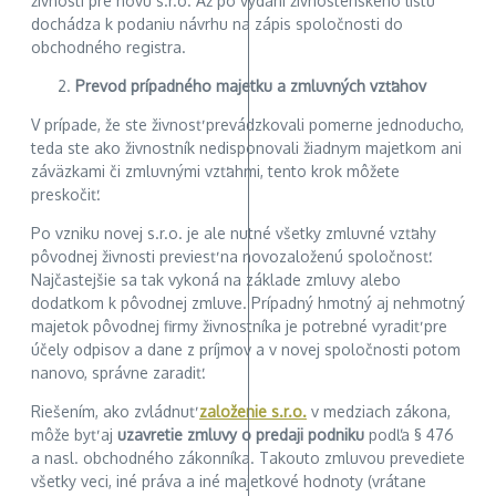
živnosti pre novú s.r.o. Až po vydaní živnostenského listu
dochádza k podaniu návrhu na zápis spoločnosti do
obchodného registra.
Prevod prípadného majetku a zmluvných vzťahov
V prípade, že ste živnosť prevádzkovali pomerne jednoducho,
teda ste ako živnostník nedisponovali žiadnym majetkom ani
záväzkami či zmluvnými vzťahmi, tento krok môžete
preskočiť.
Po vzniku novej s.r.o. je ale nutné všetky zmluvné vzťahy
pôvodnej živnosti previesť na novozaloženú spoločnosť.
Najčastejšie sa tak vykoná na základe zmluvy alebo
dodatkom k pôvodnej zmluve. Prípadný hmotný aj nehmotný
majetok pôvodnej firmy živnostníka
je potrebné vyradiť pre
účely odpisov a dane z príjmov a v novej spoločnosti potom
nanovo, správne zaradiť.
Riešením, ako zvládnuť
založenie s.r.o.
v medziach zákona,
môže byť aj
uzavretie zmluvy o predaji podniku
podľa § 476
a nasl. obchodného zákonníka. Takouto zmluvou prevediete
všetky veci, iné práva a iné majetkové hodnoty (vrátane