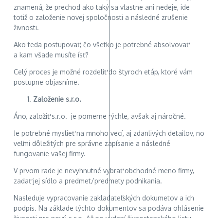
znamená, že prechod ako taký sa vlastne ani nedeje, ide
totiž o založenie novej spoločnosti a následné zrušenie
živnosti.
Ako teda postupovať, čo všetko je potrebné absolvovať
a kam všade musíte ísť?
Celý proces je možné rozdeliť do štyroch etáp, ktoré vám
postupne objasníme.
Založenie s.r.o.
Áno, založiť s.r.o. je pomerne rýchle, avšak aj náročné.
Je potrebné myslieť na mnoho vecí, aj zdanlivých detailov, no
veľmi dôležitých pre správne zapísanie a následné
fungovanie vašej firmy.
V prvom rade je nevyhnutné vybrať obchodné meno firmy,
zadať jej sídlo a predmet/predmety podnikania.
Nasleduje vypracovanie zakladateľských dokumetov a ich
podpis. Na základe týchto dokumentov sa podáva ohlásenie