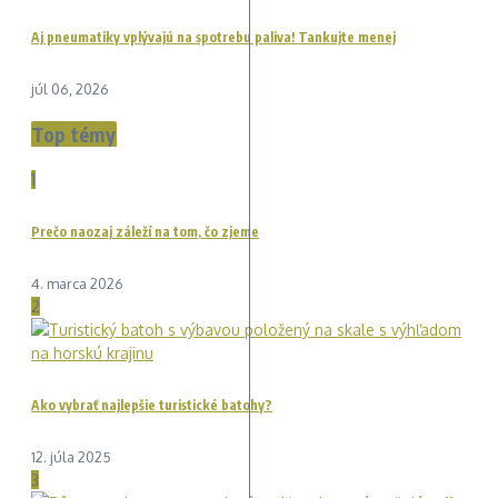
Aj pneumatiky vplývajú na spotrebu paliva! Tankujte menej
júl 06, 2026
Top témy
1
Prečo naozaj záleží na tom, čo zjeme
4. marca 2026
2
Ako vybrať najlepšie turistické batohy?
12. júla 2025
3