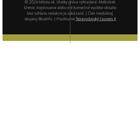
© 2026 Milota.sk. Všetky práva vyhradené. Akékoľvek
šírenie, kopírovanie alebo iné komerčné využitie obsahu
bez súhlasu redakcie je zakázané. | Člen mediálnej
skupiny Blueinfo. | Používame
Spravodajský časopis X