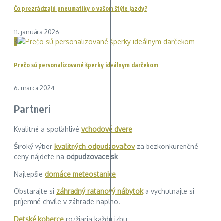
Čo prezrádzajú pneumatiky o vašom štýle jazdy?
11. januára 2026
3
Prečo sú personalizované šperky ideálnym darčekom
6. marca 2024
Partneri
Kvalitné a spoľahlivé
vchodové dvere
Široký výber
kvalitných odpudzovačov
za bezkonkurenčné
ceny nájdete na
odpudzovace.sk
Najlepšie
domáce meteostanice
Obstarajte si
záhradný ratanový nábytok
a vychutnajte si
príjemné chvíle v záhrade naplno.
Detské koberce
rozžiaria každú izbu.