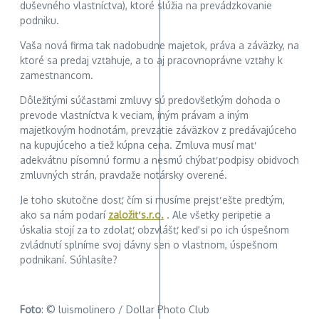
duševného vlastníctva), ktoré slúžia na prevádzkovanie
podniku.
Vaša nová firma tak nadobudne majetok, práva a záväzky, na
ktoré sa predaj vzťahuje, a to aj pracovnoprávne vzťahy k
zamestnancom.
Dôležitými súčasťami zmluvy sú predovšetkým dohoda o
prevode vlastníctva k veciam, iným právam a iným
majetkovým hodnotám, prevzatie záväzkov z predávajúceho
na kupujúceho a tiež kúpna cena. Zmluva musí mať
adekvátnu písomnú formu a nesmú chýbať podpisy obidvoch
zmluvných strán, pravdaže notársky overené.
Je toho skutočne dosť, čím si musíme prejsť ešte predtým,
ako sa nám podarí
založiť s.r.o.
. Ale všetky peripetie a
úskalia stojí za to zdolať, obzvlášť, keď si po ich úspešnom
zvládnutí splníme svoj dávny sen o vlastnom, úspešnom
podnikaní. Súhlasíte?
Foto
: © luismolinero / Dollar Photo Club