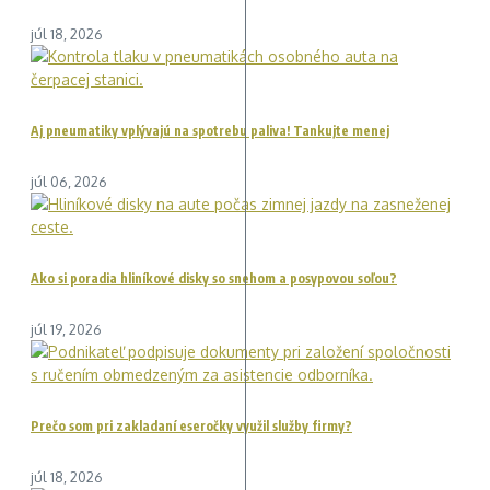
júl 18, 2026
Aj pneumatiky vplývajú na spotrebu paliva! Tankujte menej
júl 06, 2026
Ako si poradia hliníkové disky so snehom a posypovou soľou?
júl 19, 2026
Prečo som pri zakladaní eseročky využil služby firmy?
júl 18, 2026