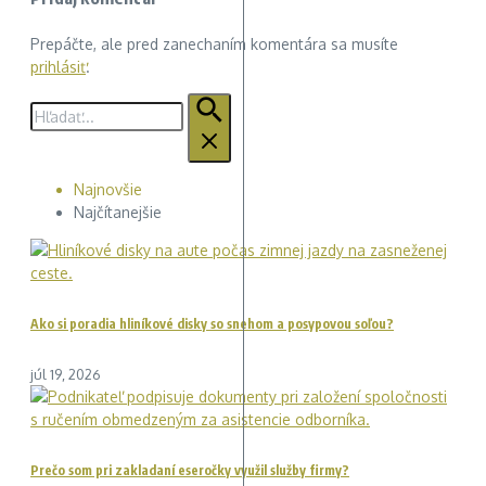
Prepáčte, ale pred zanechaním komentára sa musíte
prihlásiť
.
Hľadať:
Najnovšie
Najčítanejšie
Ako si poradia hliníkové disky so snehom a posypovou soľou?
júl 19, 2026
Prečo som pri zakladaní eseročky využil služby firmy?