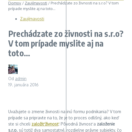
Domov
/
Zaujímavosti
/
Prechádzate zo živnosti na s.r.o? V tom
prípade myslite aj na toto…
Zaujímavosti
Prechádzate zo živnosti na s.r.o?
V tom prípade myslite aj na
toto…
Od
admin
19. januára 2016
Uvažujete o zmene živnosti na inú formu podnikania? V tom
prípade sa pripravte na to, že je to proces odlišný, ako keď
ste si chceli
založiť živnosť
. Pôvodná živnosť a
založenie
s.r.o.
sú totiž dva samostatné, rozdielne právne subjekty, čo