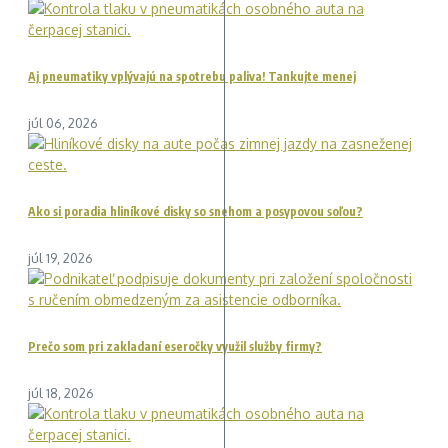
Aj pneumatiky vplývajú na spotrebu paliva! Tankujte menej
júl 06, 2026
Ako si poradia hliníkové disky so snehom a posypovou soľou?
júl 19, 2026
Prečo som pri zakladaní eseročky využil služby firmy?
júl 18, 2026