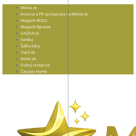
Preskočiť
Milota.sk
na
Inzercia a PR spolupráca na Milota.sk
obsah
Magazín BOLD
Magazín Bývanie
GAZDA.sk
Família
Šálka kávy
Top5.sk
News.sk
Dobrý recept.sk
Časopis Home