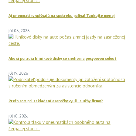
Aj pneumatiky vplývajú na spotrebu paliva! Tankujte menej
júl 06, 2026
Ako si poradia hliníkové disky so snehom a posypovou soľou?
júl 19, 2026
Prečo som pri zakladaní eseročky využil služby firmy?
júl 18, 2026