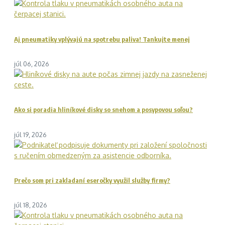
Aj pneumatiky vplývajú na spotrebu paliva! Tankujte menej
júl 06, 2026
Ako si poradia hliníkové disky so snehom a posypovou soľou?
júl 19, 2026
Prečo som pri zakladaní eseročky využil služby firmy?
júl 18, 2026