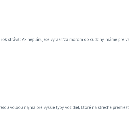
 rok stráviť. Ak neplánujete vyraziť za morom do cudziny, máme pre v
velou voľbou najmä pre vyššie typy vozidiel, ktoré na streche premiest