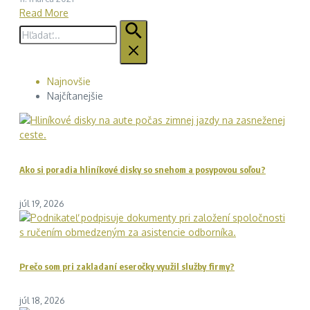
Read More
Hľadať:
Najnovšie
Najčítanejšie
Ako si poradia hliníkové disky so snehom a posypovou soľou?
júl 19, 2026
Prečo som pri zakladaní eseročky využil služby firmy?
júl 18, 2026