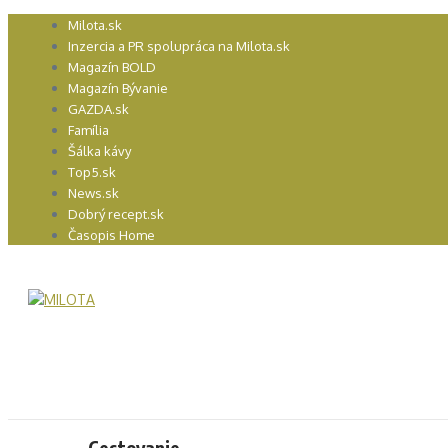
Preskočiť
Milota.sk
na
Inzercia a PR spolupráca na Milota.sk
obsah
Magazín BOLD
Magazín Bývanie
GAZDA.sk
Família
Šálka kávy
Top5.sk
News.sk
Dobrý recept.sk
Časopis Home