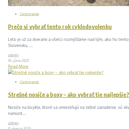
Cestovanie
Prečo si vybrať tento rok cyklodovolenku
Leto je už za dverami a všetci rozmýšľame nad tým, ako ho tento
Slovensku, ...
admin
10. júna 2021
Read More
Cestovanie
Strešné nosiče a boxy – ako vybrať tie najlepšie?
Nosiče na bicykle, ktoré sa umiestňujú na ťažné zariadenie, sú sk
namont...
admin
11. marca 2021