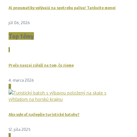
Aj pneumatiky vplývajú na spotrebu paliva! Tankujte menej
júl 06, 2026
Top témy
1
Prečo naozaj záleží na tom, čo zjeme
4. marca 2026
2
Ako vybrať najlepšie turistické batohy?
12. júla 2025
3