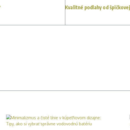
?
Kvalitné podlahy od špičkove