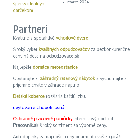
6. marca 2024
Partneri
Kvalitné a spoľahlivé
vchodové dvere
Široký výber
kvalitných odpudzovačov
za bezkonkurenčné
ceny nájdete na
odpudzovace.sk
Najlepšie
domáce meteostanice
Obstarajte si
záhradný ratanový nábytok
a vychutnajte si
príjemné chvíle v záhrade naplno.
Detské koberce
rozžiaria každú izbu.
ubytovanie Chopok Jasná
Ochranné pracovné pomôcky
internetový obchod
Pracovnik.sk
široký sortiment za výborné ceny.
Autodoplnky za najlepšie ceny priamo do vašej garáže.