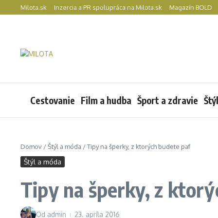
Preskočiť na obsah
Milota.sk
Inzercia a PR spolupráca na Milota.sk
Magazín BOLD
Cestovanie
Film a hudba
Šport a zdravie
Štý
Domov
/
Štýl a móda
/
Tipy na šperky, z ktorých budete paf
Štýl a móda
Tipy na šperky, z ktor
Od
admin
23. apríla 2016