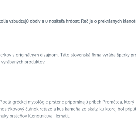
kolia vzbudzujú obdiv a u nositeľa hrdosť. Reč je o prekrásnych kleno
šperkov s originálnym dizajnom. Táto slovenská firma vyrába šperky 
e vyrábaných produktov.
odľa gréckej mytológie prstene pripomínajú príbeh Prométea, ktorý za
iť kovový článok reťaze a kus kameňa zo skaly, ku ktorej bol pripút
nuky prsteňov Klenotníctva Hematit.