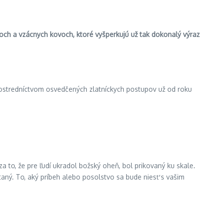
toch a vzácnych kovoch, ktoré vyšperkujú už tak dokonalý výraz
prostredníctvom osvedčených zlatníckych postupov už od roku
 to, že pre ľudí ukradol božský oheň, bol prikovaný ku skale.
aný. To, aký príbeh alebo posolstvo sa bude niesť s vašim