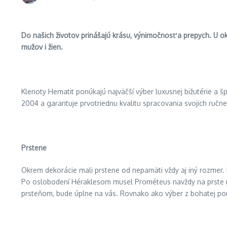
Do naš
ich
životov prinášajú krásu, výnimočnosť a prepych. U o
mužov i žien.
Klenoty Hematit ponúkajú najväčší výber luxusnej bižutérie a 
2004 a garantuje prvotriednu kvalitu spracovania svojich ručn
Prstene
Okrem dekorácie mali prstene od nepamäti vždy aj iný rozmer. P
Po oslobodení Héraklesom musel Prométeus navždy na prste nos
prsteňom, bude úplne na vás. Rovnako ako výber z bohatej po