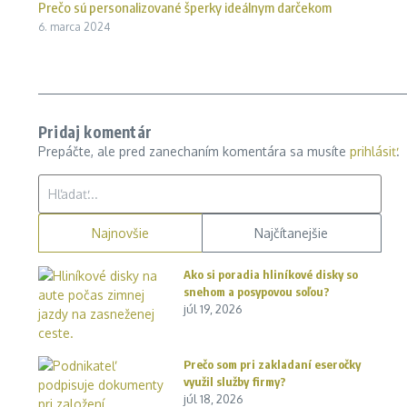
Prečo sú personalizované šperky ideálnym darčekom
6. marca 2024
Pridaj komentár
Prepáčte, ale pred zanechaním komentára sa musíte
prihlásiť
.
Hľadať:
Najnovšie
Najčítanejšie
Ako si poradia hliníkové disky so
snehom a posypovou soľou?
júl 19, 2026
Prečo som pri zakladaní eseročky
využil služby firmy?
júl 18, 2026