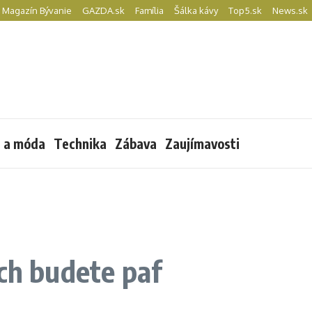
Magazín Bývanie
GAZDA.sk
Família
Šálka kávy
Top5.sk
News.sk
l a móda
Technika
Zábava
Zaujímavosti
ých budete paf