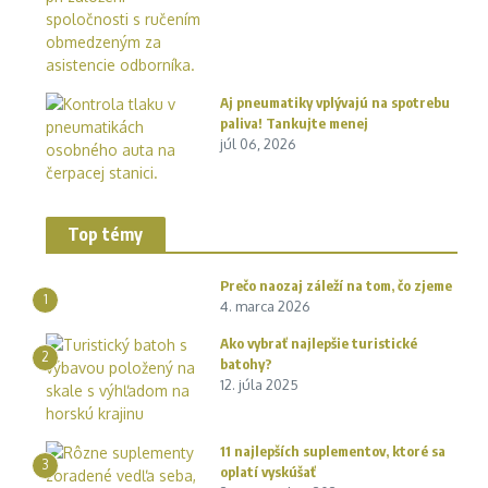
Aj pneumatiky vplývajú na spotrebu
paliva! Tankujte menej
júl 06, 2026
Top témy
Prečo naozaj záleží na tom, čo zjeme
1
4. marca 2026
Ako vybrať najlepšie turistické
2
batohy?
12. júla 2025
11 najlepších suplementov, ktoré sa
3
oplatí vyskúšať