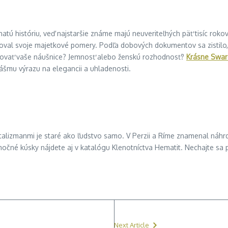
tú históriu, veď najstaršie známe majú neuveriteľných päť tisíc rokov.
roval svoje majetkové pomery. Podľa dobových dokumentov sa zistilo,
ovať vaše náušnice? Jemnosť alebo ženskú rozhodnosť?
Krásne Swar
šmu výrazu na elegancii a uhladenosti.
i talizmanmi je staré ako ľudstvo samo. V Perzii a Ríme znamenal ná
očné kúsky nájdete aj v katalógu Klenotníctva Hematit. Nechajte sa pr
Next Article