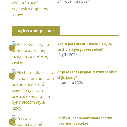
27. novembra 2024
Vyberáme pre vás
Ako si poradia hliníkové disky so
1
snehom a posypovou soľou?
19. júla 2026
Čo prezrádzajú pneumatiky o vašom
2
štýle jazdy?
11. januára 2026
Prečo sú personalizované šperky
3
ideálnym darčekom