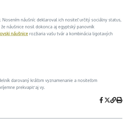
 Nosením náušníc deklaroval ich nositeľ určitý sociálny status,
 že náušnice nosil dokonca aj egyptský panovník
ovski náušnice
rozžiaria vašu tvár a kombinácia ligotavých
hrdelník darovaný kráľom vyznamenanie a nositeľom
íjemne prekvapiť aj vy.