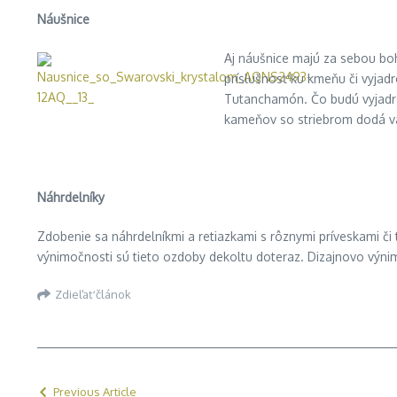
Náušnice
Aj náušnice majú za sebou boha
príslušnosť ku kmeňu či vyjad
Tutanchamón. Čo budú vyjadr
kameňov so striebrom dodá vá
Ná
hrdeln
íky
Zdobenie sa náhrdelníkmi a retiazkami s rôznymi príveskami č
výnimočnosti sú tieto ozdoby dekoltu doteraz. Dizajnovo výnim
Zdieľať článok
Previous Article