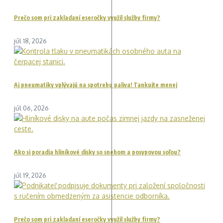
Prečo som pri zakladaní eseročky využil služby firmy?
júl 18, 2026
Aj pneumatiky vplývajú na spotrebu paliva! Tankujte menej
júl 06, 2026
Ako si poradia hliníkové disky so snehom a posypovou soľou?
júl 19, 2026
Prečo som pri zakladaní eseročky využil služby firmy?