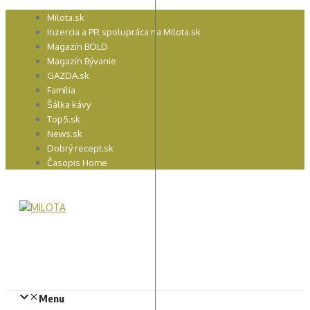
Preskočiť
Milota.sk
na
Inzercia a PR spolupráca na Milota.sk
obsah
Magazín BOLD
Magazín Bývanie
GAZDA.sk
Família
Šálka kávy
Top5.sk
News.sk
Dobrý recept.sk
Časopis Home
Menu