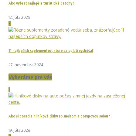
Ako vybrať najlepšie turistické batohy?
12. júla 2025
3
11 najlepších suplementov, ktoré sa oplatí vyskúšať
27. novembra 2024
Vyberáme pre vás
1
Ako si poradia hliníkové disky so snehom a posypovou soľou?
19. júla 2026