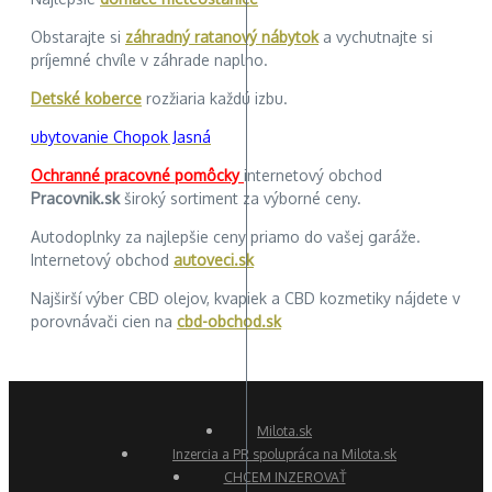
Obstarajte si
záhradný ratanový nábytok
a vychutnajte si
príjemné chvíle v záhrade naplno.
Detské koberce
rozžiaria každú izbu.
ubytovanie Chopok Jasná
Ochranné pracovné pomôcky
internetový obchod
Pracovnik.sk
široký sortiment za výborné ceny.
Autodoplnky za najlepšie ceny priamo do vašej garáže.
Internetový obchod
autoveci.sk
Najširší výber CBD olejov, kvapiek a CBD kozmetiky nájdete v
porovnávači cien na
cbd-obchod.sk
Milota.sk
Inzercia a PR spolupráca na Milota.sk
CHCEM INZEROVAŤ