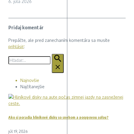
6. júla 2026
Pridaj komentár
Prepáčte, ale pred zanechaním komentára sa musíte
prihlásiť
.
Hľadať:
Najnovšie
Najčítanejšie
Ako si poradia hliníkové disky so snehom a posypovou soľou?
júl 19, 2026