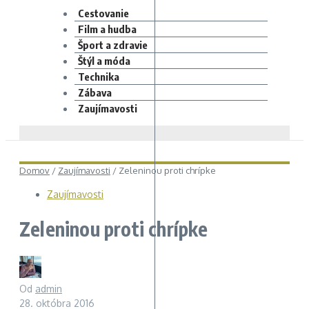
Cestovanie
Film a hudba
Šport a zdravie
Štýl a móda
Technika
Zábava
Zaujímavosti
Domov
/
Zaujímavosti
/
Zeleninou proti chrípke
Zaujímavosti
Zeleninou proti chrípke
Od
admin
28. októbra 2016