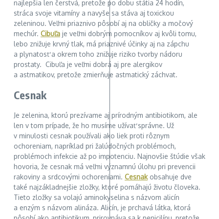
najlepšia len čerstvá, pretože po dobu státia 24 hodín,
stráca svoje vitamíny a navyše sa stáva aj toxickou
zeleninou. Veľmi priaznivo pôsobí aj na obličky a močový
mechúr.
Cibuľa
je veľmi dobrým pomocníkov aj kvôli tomu,
lebo znižuje krvný tlak, má priaznivé účinky aj na zápchu
a plynatosť a okrem toho znižuje riziko tvorby nádoru
prostaty. Cibuľa je veľmi dobrá aj pre alergikov
a astmatikov, pretože zmierňuje astmatický záchvat.
Cesnak
Je zelenina, ktorú prezívame aj prírodným antibiotikom, ale
len v tom prípade, že ho musíme užívať správne. Už
v minulosti cesnak používali ako liek proti rôznym
ochoreniam, napríklad pri žalúdočných problémoch,
problémoch infekcie až po impotenciu. Najnovšie štúdie však
hovoria, že cesnak má veľmi významnú úlohu pri prevencii
rakoviny a srdcovými ochoreniami.
Cesnak
obsahuje dve
také najzákladnejšie zložky, ktoré pomáhajú životu človeka.
Tieto zložky sa volajú aminokyselina s názvom alicín
a enzým s názvom alináza. Alicín, je prchavá látka, ktorá
pôsobí ako antibiotikum, prirovnáva sa k penicilínu, pretože