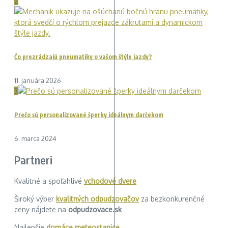
2
Čo prezrádzajú pneumatiky o vašom štýle jazdy?
11. januára 2026
3
Prečo sú personalizované šperky ideálnym darčekom
6. marca 2024
Partneri
Kvalitné a spoľahlivé
vchodové dvere
Široký výber
kvalitných odpudzovačov
za bezkonkurenčné
ceny nájdete na
odpudzovace.sk
Najlepšie
domáce meteostanice