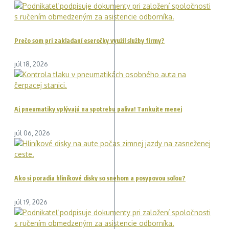
Prečo som pri zakladaní eseročky využil služby firmy?
júl 18, 2026
Aj pneumatiky vplývajú na spotrebu paliva! Tankujte menej
júl 06, 2026
Ako si poradia hliníkové disky so snehom a posypovou soľou?
júl 19, 2026