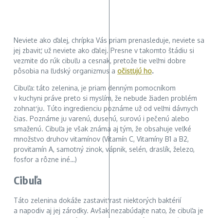
Neviete ako ďalej, chrípka Vás priam prenasleduje, neviete sa
jej zbaviť, už neviete ako ďalej. Presne v takomto štádiu si
vezmite do rúk cibuľu a cesnak, pretože tie veľmi dobre
pôsobia na ľudský organizmus a
očisťujú ho
.
Cibuľa: táto zelenina, je priam denným pomocníkom
v kuchyni práve preto si myslím, že nebude žiaden problém
zohnať ju. Túto ingredienciu poznáme už od veľmi dávnych
čias. Poznáme ju varenú, dusenú, surovú i pečenú alebo
smaženú. Cibuľa je však známa aj tým, že obsahuje veľké
množstvo druhov vitamínov (Vitamín C, Vitamíny B1 a B2,
provitamín A, samotný zinok, vápnik, selén, draslík, železo,
fosfor a rôzne iné…)
Cibuľa
Táto zelenina dokáže zastaviť rast niektorých baktérií
a napodiv aj jej zárodky. Avšak nezabúdajte nato, že cibuľa je