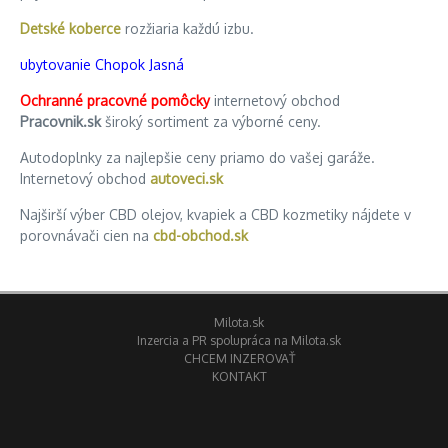
Detské koberce
rozžiaria každú izbu.
ubytovanie Chopok Jasná
Ochranné pracovné pomôcky
internetový obchod
Pracovnik.sk
široký sortiment za výborné ceny.
Autodoplnky za najlepšie ceny priamo do vašej garáže.
Internetový obchod
autoveci.sk
Najširší výber CBD olejov, kvapiek a CBD kozmetiky nájdete v
porovnávači cien na
cbd-obchod.sk
Milota.sk
Inzercia a PR spolupráca na Milota.sk
CHCEM INZEROVAŤ
KONTAKT