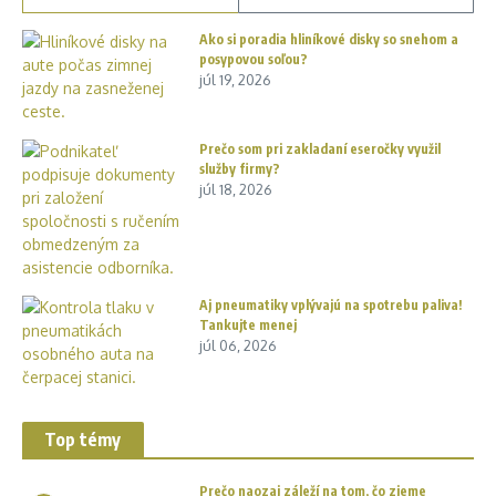
Ako si poradia hliníkové disky so snehom a
posypovou soľou?
júl 19, 2026
Prečo som pri zakladaní eseročky využil
služby firmy?
júl 18, 2026
Aj pneumatiky vplývajú na spotrebu paliva!
Tankujte menej
júl 06, 2026
Top témy
Prečo naozaj záleží na tom, čo zjeme