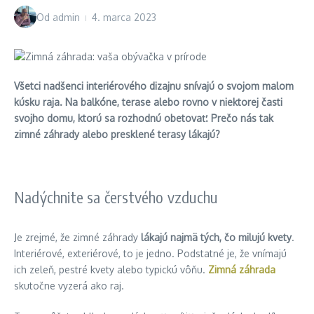
Od
admin
4. marca 2023
Všetci nadšenci interiérového dizajnu snívajú o svojom malom
kúsku raja. Na balkóne, terase alebo rovno v niektorej časti
svojho domu, ktorú sa rozhodnú obetovať. Prečo nás tak
zimné záhrady alebo presklené terasy lákajú?
Nadýchnite sa čerstvého vzduchu
Je zrejmé, že zimné záhrady
lákajú najmä tých, čo milujú kvety
.
Interiérové, exteriérové, to je jedno. Podstatné je, že vnímajú
ich zeleň, pestré kvety alebo typickú vôňu.
Zimná záhrada
skutočne vyzerá ako raj.