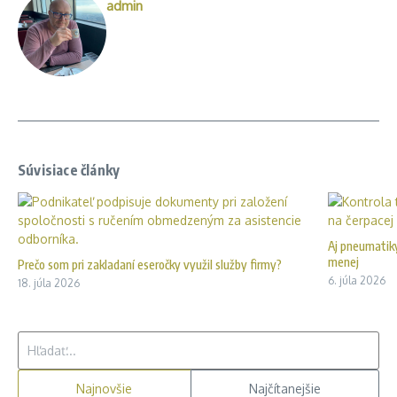
admin
Súvisiace články
Aj pneumatiky
menej
Prečo som pri zakladaní eseročky využil služby firmy?
6. júla 2026
18. júla 2026
Hľadať:
Najnovšie
Najčítanejšie