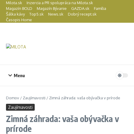
Preskočiť na obsah
Milota.sk
Inzercia a PR spolupráca na Milota.sk
Magazín BOLD
Magazín Bývanie
GAZDA.sk
Família
Šálka kávy
Top5.sk
News.sk
Dobrý recept.sk
Časopis Home
Menu
Domov
/
Zaujímavosti
/
Zimná záhrada: vaša obývačka v prírode
Zaujímavosti
Zimná záhrada: vaša obývačka v
prírode