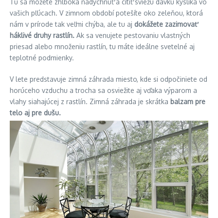
Tu sa môžete zhlboka nadýchnuť a cítiť sviežu dávku kyslíka vo
vašich pľúcach. V zimnom období potešíte oko zeleňou, ktorá
nám v prírode tak veľmi chýba, ale tu aj
dokážete zazimovať
háklivé druhy rastlín.
Ak sa venujete pestovaniu vlastných
priesad alebo množeniu rastlín, tu máte ideálne svetelné aj
teplotné podmienky.
V lete predstavuje zimná záhrada miesto, kde si odpočiniete od
horúceho vzduchu a trocha sa osviežite aj vďaka výparom a
vlahy siahajúcej z rastlín. Zimná záhrada je skrátka
balzam pre
telo aj pre dušu.