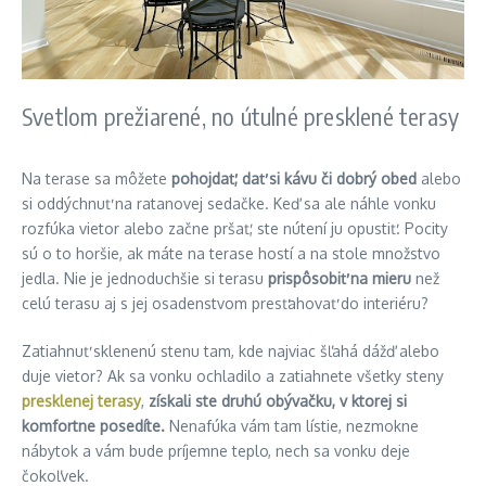
Svetlom prežiarené, no útulné presklené terasy
Na terase sa môžete
pohojdať, dať si kávu či dobrý obed
alebo
si oddýchnuť na ratanovej sedačke. Keď sa ale náhle vonku
rozfúka vietor alebo začne pršať, ste nútení ju opustiť. Pocity
sú o to horšie, ak máte na terase hostí a na stole množstvo
jedla. Nie je jednoduchšie si terasu
prispôsobiť na mieru
než
celú terasu aj s jej osadenstvom presťahovať do interiéru?
Zatiahnuť sklenenú stenu tam, kde najviac šľahá dážď alebo
duje vietor? Ak sa vonku ochladilo a zatiahnete všetky steny
presklenej terasy
,
získali ste druhú obývačku, v ktorej si
komfortne posedíte.
Nenafúka vám tam lístie, nezmokne
nábytok a vám bude príjemne teplo, nech sa vonku deje
čokoľvek.