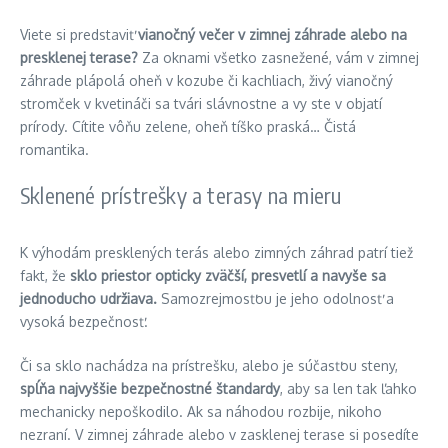
Viete si predstaviť
vianočný večer v zimnej záhrade alebo na
presklenej terase?
Za oknami všetko zasnežené, vám v zimnej
záhrade plápolá oheň v kozube či kachliach, živý vianočný
stromček v kvetináči sa tvári slávnostne a vy ste v objatí
prírody. Cítite vôňu zelene, oheň tíško praská… Čistá
romantika.
Sklenené prístrešky a terasy na mieru
K výhodám presklených terás alebo zimných záhrad patrí tiež
fakt, že
sklo priestor opticky zväčší, presvetlí
a navyše sa
jednoducho udržiava.
Samozrejmosťou je jeho odolnosť a
vysoká bezpečnosť.
Či sa sklo nachádza na prístrešku, alebo je súčasťou steny,
spĺňa najvyššie bezpečnostné štandardy
, aby sa len tak ľahko
mechanicky nepoškodilo. Ak sa náhodou rozbije, nikoho
nezraní. V zimnej záhrade alebo v zasklenej terase si posedíte