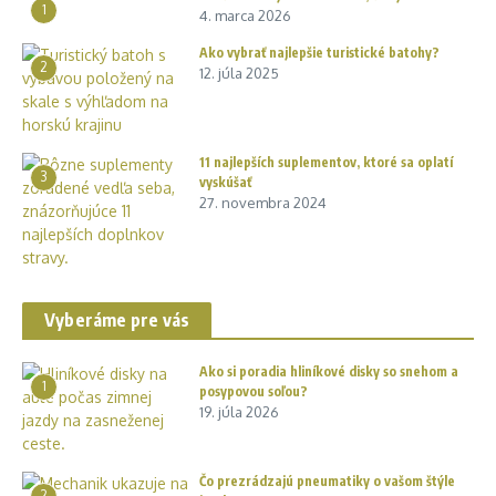
1
4. marca 2026
Ako vybrať najlepšie turistické batohy?
2
12. júla 2025
11 najlepších suplementov, ktoré sa oplatí
3
vyskúšať
27. novembra 2024
Vyberáme pre vás
Ako si poradia hliníkové disky so snehom a
1
posypovou soľou?
19. júla 2026
Čo prezrádzajú pneumatiky o vašom štýle
2