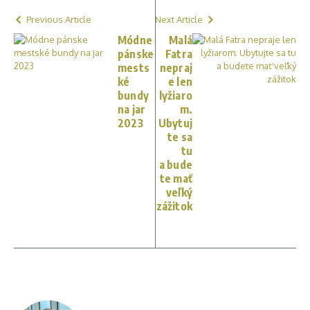
Previous Article
Next Article
Módne
Malá
pánske
Fatra
mests
nepraj
ké
e len
bundy
lyžiaro
na jar
m.
2023
Ubytuj
te sa
tu
a bude
te mať
veľký
zážitok