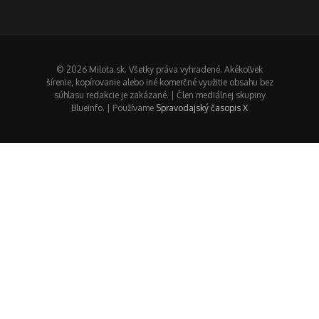
© 2026 Milota.sk. Všetky práva vyhradené. Akékoľvek
šírenie, kopírovanie alebo iné komerčné využitie obsahu bez
súhlasu redakcie je zakázané. | Člen mediálnej skupiny
Blueinfo. | Používame
Spravodajský časopis X