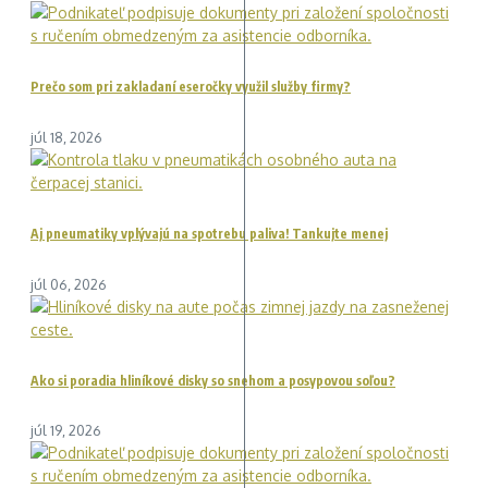
Prečo som pri zakladaní eseročky využil služby firmy?
júl 18, 2026
Aj pneumatiky vplývajú na spotrebu paliva! Tankujte menej
júl 06, 2026
Ako si poradia hliníkové disky so snehom a posypovou soľou?
júl 19, 2026