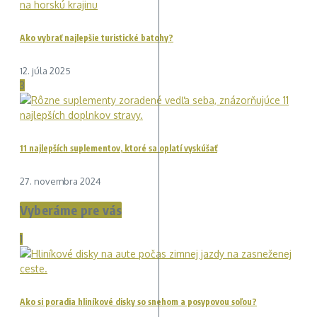
Ako vybrať najlepšie turistické batohy?
12. júla 2025
3
11 najlepších suplementov, ktoré sa oplatí vyskúšať
27. novembra 2024
Vyberáme pre vás
1
Ako si poradia hliníkové disky so snehom a posypovou soľou?