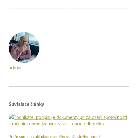
admin
Súvisiace články
Prečo som pri zakladaní eseročky využil služby firmy?