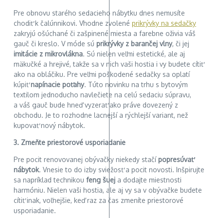
Pre obnovu starého sedacieho nábytku dnes nemusíte
chodiť k čalúnnikovi. Vhodne zvolené
prikrývky na sedačky
zakryjú ošúchané či zašpinené miesta a farebne oživia váš
gauč či kreslo. V móde sú
prikrývky z barančej vlny
, či jej
imitácie z mikrovlákna
. Sú nielen veľmi estetické, ale aj
mäkučké a hrejivé, takže sa v nich vaši hostia i vy budete cítiť
ako na obláčiku. Pre veľmi poškodené sedačky sa oplatí
kúpiť
napínacie poťahy
. Túto novinku na trhu s bytovým
textilom jednoducho navlečiete na celú sedaciu súpravu,
a váš gauč bude hneď vyzerať ako práve dovezený z
obchodu. Je to rozhodne lacnejší a rýchlejší variant, než
kupovať nový nábytok.
3. Zmeňte priestorové usporiadanie
Pre pocit renovovanej obývačky niekedy stačí
popresúvať
nábytok
. Vnesie to do izby sviežosť a pocit novosti. Inšpirujte
sa napríklad technikou
feng šuej
a dodajte miestnosti
harmóniu. Nielen vaši hostia, ale aj vy sa v obývačke budete
cítiť inak, voľnejšie, keď raz za čas zmeníte priestorové
usporiadanie.