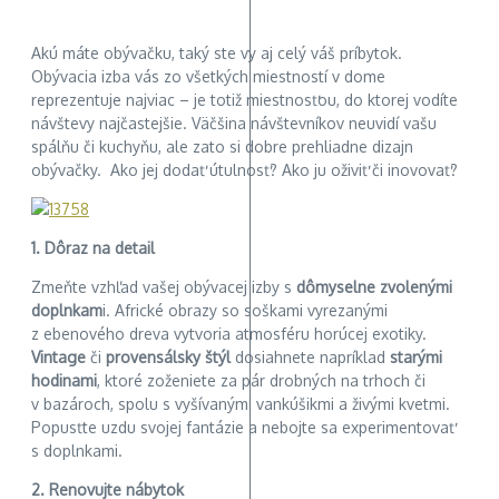
Akú máte obývačku, taký ste vy aj celý váš príbytok.
Obývacia izba vás zo všetkých miestností v dome
reprezentuje najviac – je totiž miestnosťou, do ktorej vodíte
návštevy najčastejšie. Väčšina návštevníkov neuvidí vašu
spálňu či kuchyňu, ale zato si dobre prehliadne dizajn
obývačky. Ako jej dodať útulnosť? Ako ju oživiť či inovovať?
1. Dôraz na detail
Zmeňte vzhľad vašej obývacej izby s
dômyselne zvolenými
doplnkam
i. Africké obrazy so soškami vyrezanými
z ebenového dreva vytvoria atmosféru horúcej exotiky.
Vintage
či
provensálsky štýl
dosiahnete napríklad
starými
hodinami
, ktoré zoženiete za pár drobných na trhoch či
v bazároch, spolu s vyšívanými vankúšikmi a živými kvetmi.
Popusťte uzdu svojej fantázie a nebojte sa experimentovať
s doplnkami.
2. Renovujte nábytok