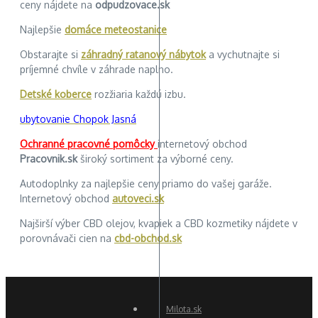
ceny nájdete na
odpudzovace.sk
Najlepšie
domáce meteostanice
Obstarajte si
záhradný ratanový nábytok
a vychutnajte si
príjemné chvíle v záhrade naplno.
Detské koberce
rozžiaria každú izbu.
ubytovanie Chopok Jasná
Ochranné pracovné pomôcky
internetový obchod
Pracovnik.sk
široký sortiment za výborné ceny.
Autodoplnky za najlepšie ceny priamo do vašej garáže.
Internetový obchod
autoveci.sk
Najširší výber CBD olejov, kvapiek a CBD kozmetiky nájdete v
porovnávači cien na
cbd-obchod.sk
Milota.sk