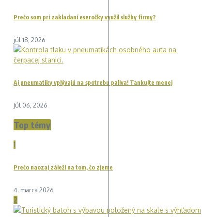
Prečo som pri zakladaní eseročky využil služby firmy?
júl 18, 2026
Aj pneumatiky vplývajú na spotrebu paliva! Tankujte menej
júl 06, 2026
Top témy
1
Prečo naozaj záleží na tom, čo zjeme
4. marca 2026
2