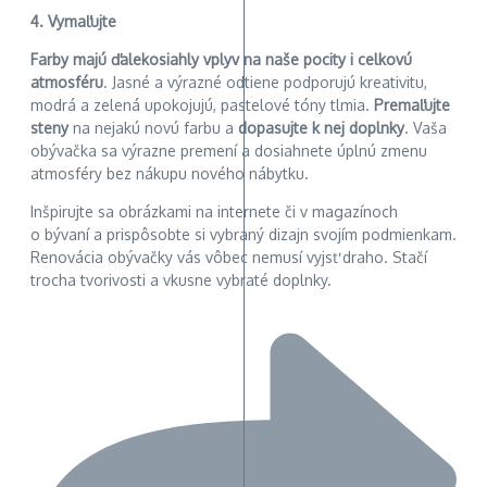
4. Vymaľujte
Farby majú ďalekosiahly vplyv na naše pocity i celkovú
atmosféru
. Jasné a výrazné odtiene podporujú kreativitu,
modrá a zelená upokojujú, pastelové tóny tlmia.
Premaľujte
steny
na nejakú novú farbu a
dopasujte k nej doplnky
. Vaša
obývačka sa výrazne premení a dosiahnete úplnú zmenu
atmosféry bez nákupu nového nábytku.
Inšpirujte sa obrázkami na internete či v magazínoch
o bývaní a prispôsobte si vybraný dizajn svojím podmienkam.
Renovácia obývačky vás vôbec nemusí vyjsť draho. Stačí
trocha tvorivosti a vkusne vybraté doplnky.