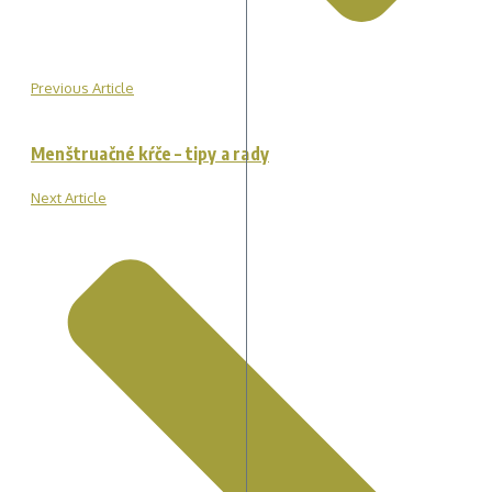
Previous Article
Menštruačné kŕče – tipy a rady
Next Article