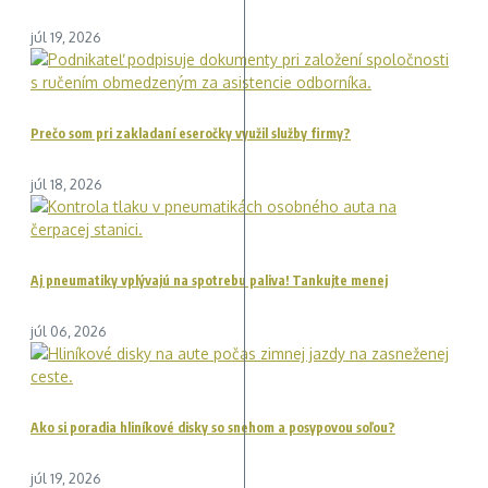
júl 19, 2026
Prečo som pri zakladaní eseročky využil služby firmy?
júl 18, 2026
Aj pneumatiky vplývajú na spotrebu paliva! Tankujte menej
júl 06, 2026
Ako si poradia hliníkové disky so snehom a posypovou soľou?
júl 19, 2026