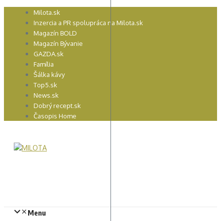
Preskočiť
Milota.sk
na
Inzercia a PR spolupráca na Milota.sk
obsah
Magazín BOLD
Magazín Bývanie
GAZDA.sk
Família
Šálka kávy
Top5.sk
News.sk
Dobrý recept.sk
Časopis Home
Menu