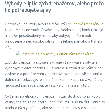
Výhody eliptických trenažérov, alebo prečo
ho potrebujete aj vy
Obrovskou devízou, akou sa môžu pýšiť
eliptické trenažéry
, je
že pri cvičení nezaťažujú vaše kĺby. Vďaka svojej konštrukcii je
trenažér prispôsobený tomu, aby pohyby na ňom boli
prirodzené a nespôsobovali vám neželanú námahu a tlak na
kĺby.
Eliptický trenažér pri cvičení aktivuje všetky vaše svaly a je
výborným ekvivalentom HIIT a kardia. Netrvá dlho, kým si naň
zvyknete a pomôže vám zlepšiť rovnováhu, precvičiť hornú a
dolnú časť tela, zvýšite si na ňom kardio kapacitu a výdrž a v
neposlednom rade, spálite veľa kalórií a telesný tuk.
Cvičením na eliptickom trenažéri, v závislosti od toho, koľko
vážite, spálite za polhodinu približne 250-400 kalórií. Takže ak
hľadáte rýchly spôsob, ako schudnúť, mali by ste si jeden