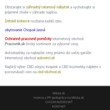
Obstarajte si
záhradný ratanový nábytok
a vychutnajte si
príjemné chvíle v záhrade naplno.
Detské koberce
rozžiaria každú izbu.
ubytovanie Chopok Jasná
Ochranné pracovné pomôcky
internetový obchod
Pracovnik.sk
široký sortiment za výborné ceny.
Autodoplnky za najlepšie ceny priamo do vašej garáže.
Internetový obchod
autoveci.sk
Najširší výber CBD olejov, kvapiek a CBD kozmetiky nájdete v
porovnávači cien na
cbd-obchod.sk
Milota.sk
Inzercia a PR spolupráca na Milota.sk
CHCEM INZEROVAŤ
KONTAKT