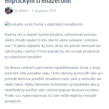
eliptickým trenažérom!
Od
admin
1. augusta 2021
Radi by ste si zlepšili fyzickú kondíciu, vyformovali postavu
alebo zhodili nejaké to kilo-dve-tri alebo pokojne i omnoho
viac? A úplne najlepšie by bolo, ak by ste pritom nemuseli ani
vytrčiť päty z domu? V tom prípade by ste sa mali poobzerať
po eliptickom trenažéri!
Vo fitness centrách patrí medzi najobľúbenejšie stroje a stoja
pred ním vždy poriadne rady. Tento šikovný pomocník vám aj v
pohodlí domova pomôže dosiahnuť vaše ciele a nemusíte ani
nikde čakať. Vďaka šikovným technickým vychytávkam ako je
multifunkčný počítač vám cvičenie pripraví doslova na mieru.
Poďte sa s nami inšpirovať, čo vám môže eliptický trenažér
poskytnúť.