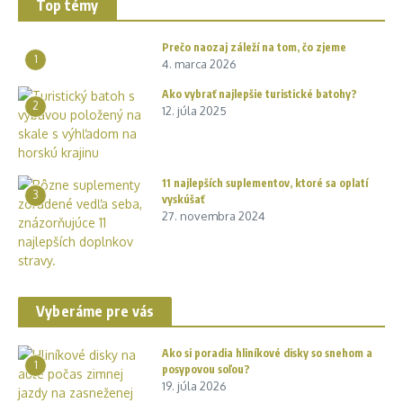
Top témy
Prečo naozaj záleží na tom, čo zjeme
1
4. marca 2026
Ako vybrať najlepšie turistické batohy?
2
12. júla 2025
11 najlepších suplementov, ktoré sa oplatí
3
vyskúšať
27. novembra 2024
Vyberáme pre vás
Ako si poradia hliníkové disky so snehom a
1
posypovou soľou?
19. júla 2026