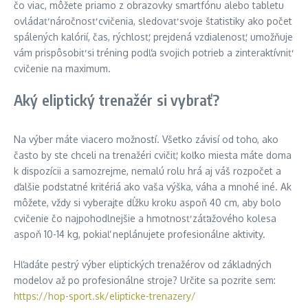
čo viac, môžete priamo z obrazovky smartfónu alebo tabletu
ovládať náročnosť cvičenia, sledovať svoje štatistiky ako počet
spálených kalórií, čas, rýchlosť, prejdená vzdialenosť, umožňuje
vám prispôsobiť si tréning podľa svojich potrieb a zinteraktívniť
cvičenie na maximum.
Aký eliptický trenažér si vybrať?
Na výber máte viacero možností. Všetko závisí od toho, ako
často by ste chceli na trenažéri cvičiť, koľko miesta máte doma
k dispozícii a samozrejme, nemalú rolu hrá aj váš rozpočet a
ďalšie podstatné kritériá ako vaša výška, váha a mnohé iné. Ak
môžete, vždy si vyberajte dĺžku kroku aspoň 40 cm, aby bolo
cvičenie čo najpohodlnejšie a hmotnosť záťažového kolesa
aspoň 10-14 kg, pokiaľ neplánujete profesionálne aktivity.
Hľadáte pestrý výber eliptických trenažérov od základných
modelov až po profesionálne stroje? Určite sa pozrite sem:
https://hop-sport.sk/elipticke-trenazery/