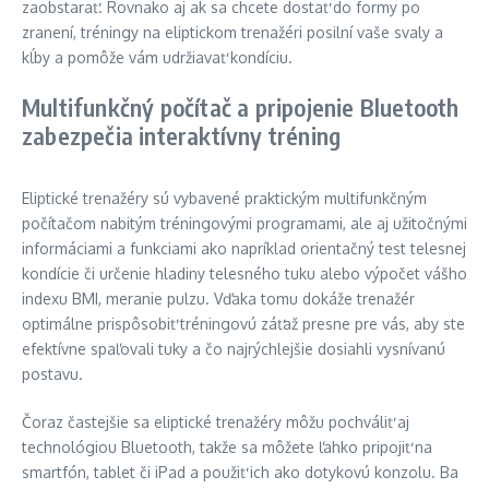
zaobstarať. Rovnako aj ak sa chcete dostať do formy po
zranení, tréningy na eliptickom trenažéri posilní vaše svaly a
kĺby a pomôže vám udržiavať kondíciu.
Multifunkčný počítač a pripojenie Bluetooth
zabezpečia interaktívny tréning
Eliptické trenažéry sú vybavené praktickým multifunkčným
počítačom nabitým tréningovými programami, ale aj užitočnými
informáciami a funkciami ako napríklad orientačný test telesnej
kondície či určenie hladiny telesného tuku alebo výpočet vášho
indexu BMI, meranie pulzu. Vďaka tomu dokáže trenažér
optimálne prispôsobiť tréningovú záťaž presne pre vás, aby ste
efektívne spaľovali tuky a čo najrýchlejšie dosiahli vysnívanú
postavu.
Čoraz častejšie sa eliptické trenažéry môžu pochváliť aj
technológiou Bluetooth, takže sa môžete ľahko pripojiť na
smartfón, tablet či iPad a použiť ich ako dotykovú konzolu. Ba