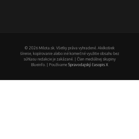
© 2026 Milota.sk. Všetky práva vyhradené. Akékoľvek
šírenie, kopírovanie alebo iné komerčné využitie obsahu bez
súhlasu redakcie je zakázané. | Člen mediálnej skupiny
Blueinfo. | Používame
Spravodajský časopis X