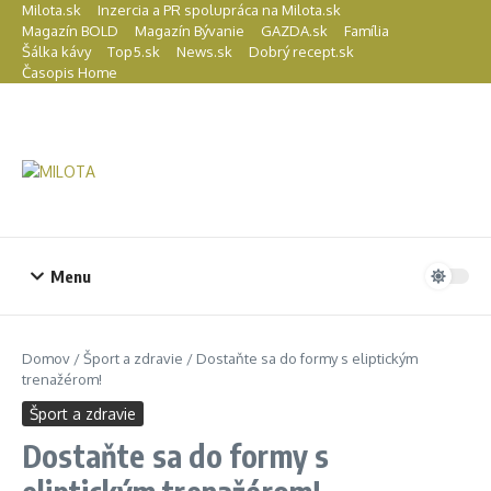
Preskočiť na obsah
Milota.sk
Inzercia a PR spolupráca na Milota.sk
Magazín BOLD
Magazín Bývanie
GAZDA.sk
Família
Šálka kávy
Top5.sk
News.sk
Dobrý recept.sk
Časopis Home
Menu
Domov
/
Šport a zdravie
/
Dostaňte sa do formy s eliptickým
trenažérom!
Šport a zdravie
Dostaňte sa do formy s