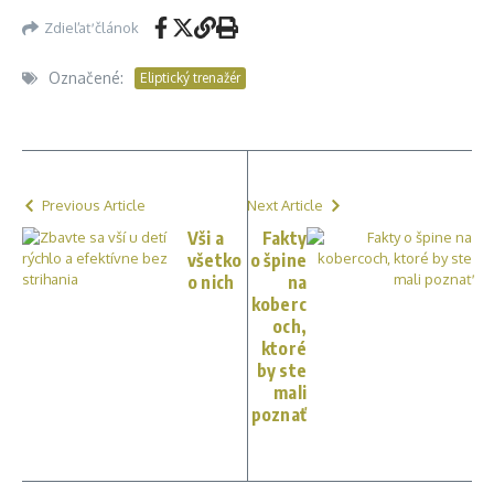
Zdieľať článok
Označené:
Eliptický trenažér
Previous Article
Next Article
Vši a
Fakty
všetko
o špine
o nich
na
koberc
och,
ktoré
by ste
mali
poznať