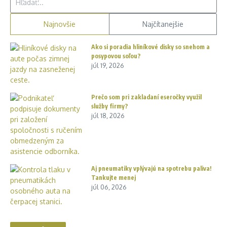
Najnovšie
Najčítanejšie
Ako si poradia hliníkové disky so snehom a
posypovou soľou?
júl 19, 2026
Prečo som pri zakladaní eseročky využil
služby firmy?
júl 18, 2026
Aj pneumatiky vplývajú na spotrebu paliva!
Tankujte menej
júl 06, 2026