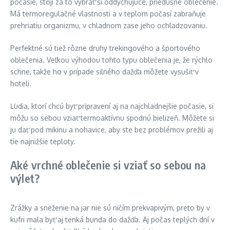
počasie, stojí za to vybrať si oddychujúce, priedušné oblečenie.
Má termoregulačné vlastnosti a v teplom počasí zabraňuje
prehriatiu organizmu, v chladnom zase jeho ochladzovaniu.
Perfektné sú tiež rôzne druhy trekingového a športového
oblečenia. Veľkou výhodou tohto typu oblečenia je, že rýchlo
schne, takže ho v prípade silného dažďa môžete vysušiť v
hoteli.
Ľudia, ktorí chcú byť pripravení aj na najchladnejšie počasie, si
môžu so sebou vziať termoaktívnu spodnú bielizeň. Môžete si
ju dať pod mikinu a nohavice, aby ste bez problémov prežili aj
tie najnižšie teploty.
Aké vrchné oblečenie si vziať so sebou na
výlet?
Zrážky a sneženie na jar nie sú ničím prekvapivým, preto by v
kufri mala byť aj tenká bunda do dažďa. Aj počas teplých dní v