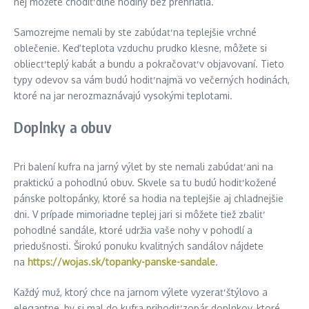
nej môžete chodiť dlhé hodiny bez prehriatia.
Samozrejme nemali by ste zabúdať na teplejšie vrchné
oblečenie. Keď teplota vzduchu prudko klesne, môžete si
obliecť teplý kabát a bundu a pokračovať v objavovaní. Tieto
typy odevov sa vám budú hodiť najmä vo večerných hodinách,
ktoré na jar nerozmaznávajú vysokými teplotami.
Doplnky a obuv
Pri balení kufra na jarný výlet by ste nemali zabúdať ani na
praktickú a pohodlnú obuv. Skvele sa tu budú hodiť kožené
pánske poltopánky, ktoré sa hodia na teplejšie aj chladnejšie
dni. V prípade mimoriadne teplej jari si môžete tiež zbaliť
pohodlné sandále, ktoré udržia vaše nohy v pohodlí a
priedušnosti. Širokú ponuku kvalitných sandálov nájdete
na
https://wojas.sk/topanky-panske-sandale
.
Každý muž, ktorý chce na jarnom výlete vyzerať štýlovo a
elegantne, by si mal do kufra prihodiť zopár doplnkov, ktoré