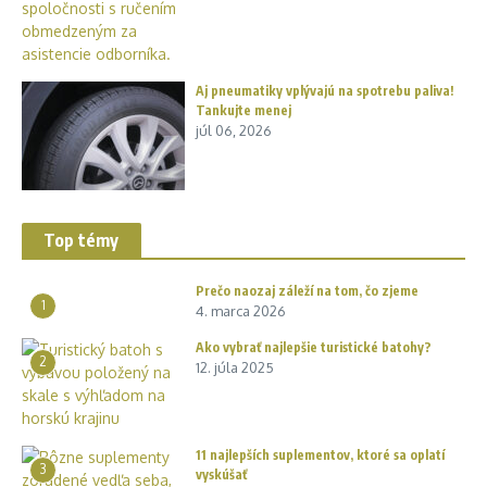
Aj pneumatiky vplývajú na spotrebu paliva!
Tankujte menej
júl 06, 2026
Top témy
Prečo naozaj záleží na tom, čo zjeme
1
4. marca 2026
Ako vybrať najlepšie turistické batohy?
2
12. júla 2025
11 najlepších suplementov, ktoré sa oplatí
3
vyskúšať