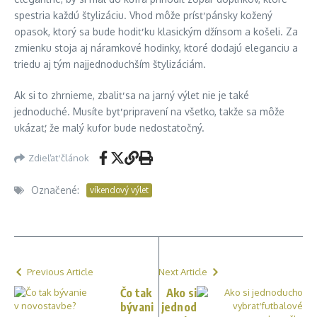
spestria každú štylizáciu. Vhod môže prísť pánsky kožený
opasok, ktorý sa bude hodiť ku klasickým džínsom a košeli. Za
zmienku stoja aj náramkové hodinky, ktoré dodajú eleganciu a
triedu aj tým najjednoduchším štylizáciám.
Ak si to zhrnieme, zbaliť sa na jarný výlet nie je také
jednoduché. Musíte byť pripravení na všetko, takže sa môže
ukázať, že malý kufor bude nedostatočný.
Zdieľať článok
Označené:
víkendový výlet
Previous Article
Next Article
Čo tak
Ako si
bývani
jednod