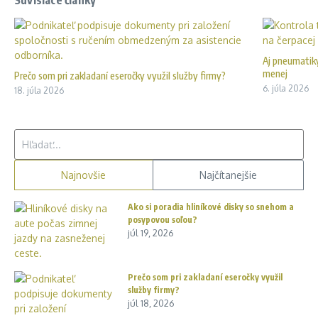
Súvisiace články
Aj pneumatiky
menej
Prečo som pri zakladaní eseročky využil služby firmy?
6. júla 2026
18. júla 2026
Hľadať:
Najnovšie
Najčítanejšie
Ako si poradia hliníkové disky so snehom a
posypovou soľou?
júl 19, 2026
Prečo som pri zakladaní eseročky využil
služby firmy?
júl 18, 2026