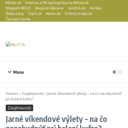
Preskočiť na obsah
Milota.sk
Inzercia a PR spolupráca na Milota.sk
Magazín BOLD
Magazín Bývanie
GAZDA.sk
Família
Šálka kávy
Top5.sk
News.sk
Dobrý recept.sk
Časopis Home
Menu
Domov
/
Zaujímavosti
/
Jarné víkendové výlety – na čo nezabudnúť
pri balení kufra?
Zaujímavosti
Jarné víkendové výlety – na čo