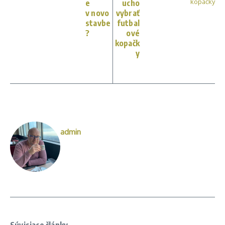
e
ucho
v novo
vybrať
stavbe
futbal
?
ové
kopačk
y
admin