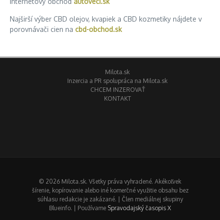
Internetový obchod
autoveci.sk
Najširší výber CBD olejov, kvapiek a CBD kozmetiky nájdete v
porovnávači cien na
cbd-obchod.sk
Milota.sk
Inzercia a PR spolupráca na Milota.sk
CHCEM INZEROVAŤ
KONTAKT
© 2026 Milota.sk. Všetky práva vyhradené. Akékoľvek
šírenie, kopírovanie alebo iné komerčné využitie obsahu bez
súhlasu redakcie je zakázané. | Člen mediálnej skupiny
Blueinfo. | Používame
Spravodajský časopis X