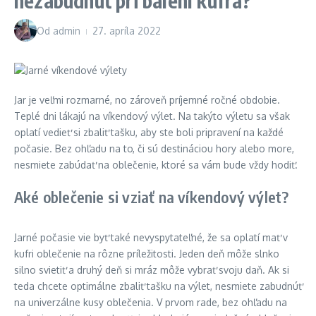
nezabudnúť pri balení kufra?
Od
admin
27. apríla 2022
Jar je veľmi rozmarné, no zároveň príjemné ročné obdobie.
Teplé dni lákajú na víkendový výlet. Na takýto výletu sa však
oplatí vedieť si zbaliť tašku, aby ste boli pripravení na každé
počasie. Bez ohľadu na to, či sú destináciou hory alebo more,
nesmiete zabúdať na oblečenie, ktoré sa vám bude vždy hodiť.
Aké oblečenie si vziať na víkendový výlet?
Jarné počasie vie byť také nevyspytateľné, že sa oplatí mať v
kufri oblečenie na rôzne príležitosti. Jeden deň môže slnko
silno svietiť a druhý deň si mráz môže vybrať svoju daň. Ak si
teda chcete optimálne zbaliť tašku na výlet, nesmiete zabudnúť
na univerzálne kusy oblečenia. V prvom rade, bez ohľadu na