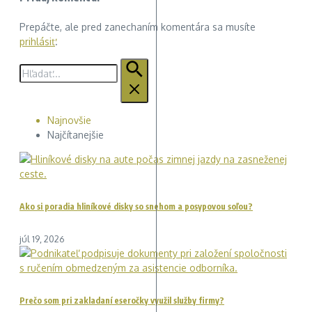
Prepáčte, ale pred zanechaním komentára sa musíte
prihlásiť
.
Hľadať:
Najnovšie
Najčítanejšie
Ako si poradia hliníkové disky so snehom a posypovou soľou?
júl 19, 2026
Prečo som pri zakladaní eseročky využil služby firmy?