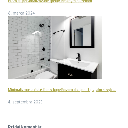
Prečo sú personalizované šperky ideálnym darčekom
6. marca 2024
Minimalizmus a čisté línie v kúpeľňovom dizajne: Tipy, ako si vyb ...
4. septembra 2023
Pridaj komentár