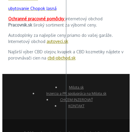
ubytovanie Chopok Jasná
Ochranné pracovné pomôcky
internetový obchod
Pracovnik.sk
široký sortiment za výborné ceny.
Autodoplnky za najlepšie ceny priamo do vašej garáže.
Internetový obchod
autoveci.sk
Najširší výber CBD olejov, kvapiek a CBD kozmetiky nájdete v
porovnávači cien na
cbd-obchod.sk
Milota.sk
Inzercia a PR spolupráca na Milota.sk
CHCEM INZEROVAŤ
KONTAKT