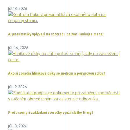
júl 18, 2026
Aj pneumatiky vplývajú na spotrebu paliva! Tankujte menej
júl 06, 2026
Ako si poradia hliníkové disky so snehom a posypovou soľou?
júl 19, 2026
Prečo som pri zakladaní eseročky využil služby firmy?
júl 18, 2026