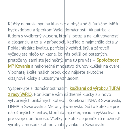
Kľučky nemusia byť iba klasické a obyčajné či funkčné. Môžu
byť ozdobou a šperkom Vašej domácnosti. Ak patríte k
ľudom s vycibrený vkusom, ktorí si potrpia na kultivovanosť
a eleganciu a to aj v prípadoch, keď ide o najmenšie detaily.
Pokiaľ hľadáte kvalitu, perfektný vzhľad, štýl a zároveň
vyžadujete niečo unikátne, čo Vás odlíši od ostatných,
pretože vy sami ste jedinečný, sme tu pre vás –
Spoločnosť
MP Kovania
a nekonečné množstvo druhov kľučiek na dvere.
V bohatej škále našich produktov, nájdete skutočne
dizajnové kúsky s luxusným vzhľadom.
Vyšperkujte si domácnosť našimi
kľučkami od výrobcu TUPAI
z rady VARIO
. Ponúkame vám nádherné kľučky z 3 novo
vytvorených unikátnych kolekcii. Kolekcia LINHA 3 Swarovski,
LINHA 5 Swarovski a Melody Swarovski. Sú to kolekcie pre
náročnejších klientov, ktorí hľadajú eleganciu a vyššiu kvalitu
pre svoje domácnosti. Všetky tri kolekcie ponúkajú možnosť
výroby z mosadze alebo zliatiny zinku so Swarovski