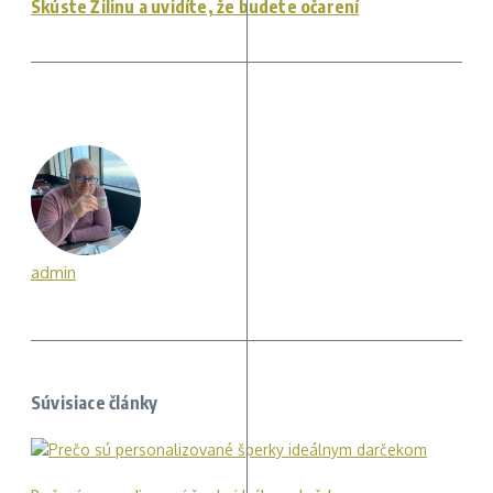
Skúste Žilinu a uvidíte, že budete očarení
admin
Súvisiace články