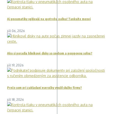
Aj pneumatiky vplývajú na spotrebu paliva! Tankujte menej
júl 06, 2026
Ako si poradia hliníkové disky so snehom a posypovou soľou?
júl 19, 2026
Prečo som pri zakladaní eseročky využil služby firmy?
júl 18, 2026