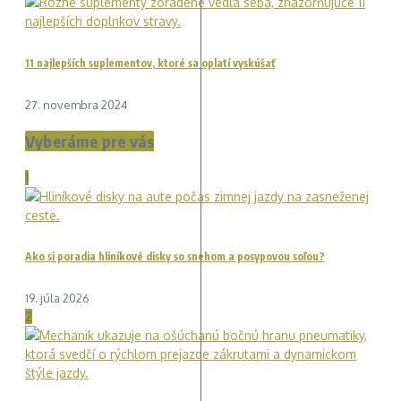
11 najlepších suplementov, ktoré sa oplatí vyskúšať
27. novembra 2024
Vyberáme pre vás
1
Ako si poradia hliníkové disky so snehom a posypovou soľou?
19. júla 2026
2