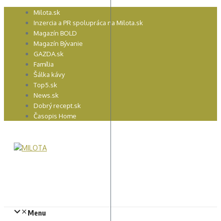
Preskočiť
Milota.sk
na
Inzercia a PR spolupráca na Milota.sk
obsah
Magazín BOLD
Magazín Bývanie
GAZDA.sk
Família
Šálka kávy
Top5.sk
News.sk
Dobrý recept.sk
Časopis Home
Menu