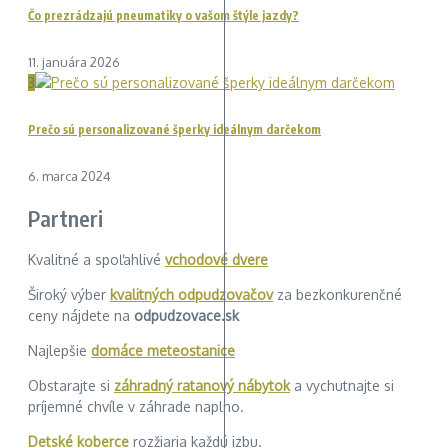
Čo prezrádzajú pneumatiky o vašom štýle jazdy?
11. januára 2026
3
Prečo sú personalizované šperky ideálnym darčekom
6. marca 2024
Partneri
Kvalitné a spoľahlivé
vchodové dvere
Široký výber
kvalitných odpudzovačov
za bezkonkurenčné
ceny nájdete na
odpudzovace.sk
Najlepšie
domáce meteostanice
Obstarajte si
záhradný ratanový nábytok
a vychutnajte si
príjemné chvíle v záhrade naplno.
Detské koberce
rozžiaria každú izbu.