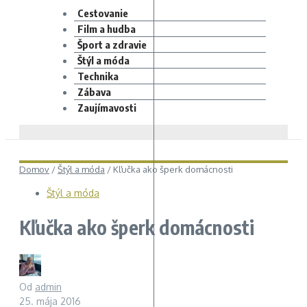
Cestovanie
Film a hudba
Šport a zdravie
Štýl a móda
Technika
Zábava
Zaujímavosti
Domov
/
Štýl a móda
/
Kľučka ako šperk domácnosti
Štýl a móda
Kľučka ako šperk domácnosti
Od
admin
25. mája 2016