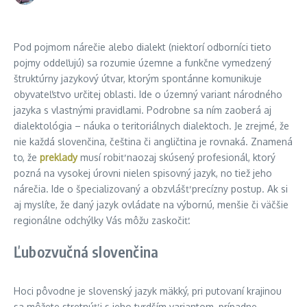
Pod pojmom nárečie alebo dialekt (niektorí odborníci tieto
pojmy oddeľujú) sa rozumie územne a funkčne vymedzený
štruktúrny jazykový útvar, ktorým spontánne komunikuje
obyvateľstvo určitej oblasti. Ide o územný variant národného
jazyka s vlastnými pravidlami. Podrobne sa ním zaoberá aj
dialektológia – náuka o teritoriálnych dialektoch. Je zrejmé, že
nie každá slovenčina, čeština či angličtina je rovnaká. Znamená
to, že
preklady
musí robiť naozaj skúsený profesionál, ktorý
pozná na vysokej úrovni nielen spisovný jazyk, no tiež jeho
nárečia. Ide o špecializovaný a obzvlášť precízny postup. Ak si
aj myslíte, že daný jazyk ovládate na výbornú, menšie či väčšie
regionálne odchýlky Vás môžu zaskočiť.
Ľubozvučná slovenčina
Hoci pôvodne je slovenský jazyk mäkký, pri putovaní krajinou
sa môžete stretnúť i s jeho tvrdším variantom, prípadne