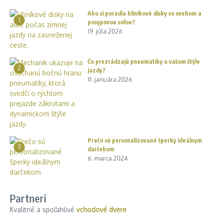
Ako si poradia hliníkové disky so snehom a
1
posypovou soľou?
19. júla 2026
Čo prezrádzajú pneumatiky o vašom štýle
2
jazdy?
11. januára 2026
Prečo sú personalizované šperky ideálnym
3
darčekom
6. marca 2024
Partneri
Kvalitné a spoľahlivé
vchodové dvere