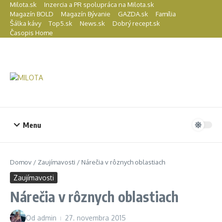
Preskočiť na obsah
Milota.sk
Inzercia a PR spolupráca na Milota.sk
Magazín BOLD
Magazín Bývanie
GAZDA.sk
Família
Šálka kávy
Top5.sk
News.sk
Dobrý recept.sk
Časopis Home
Menu
Domov
/
Zaujímavosti
/
Nárečia v rôznych oblastiach
Zaujímavosti
Nárečia v rôznych oblastiach
Od
admin
27. novembra 2015