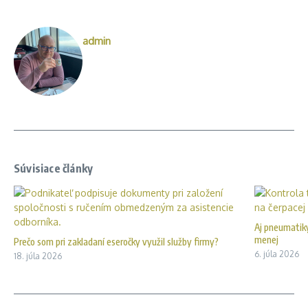
admin
Súvisiace články
Aj pneumatiky
menej
Prečo som pri zakladaní eseročky využil služby firmy?
6. júla 2026
18. júla 2026