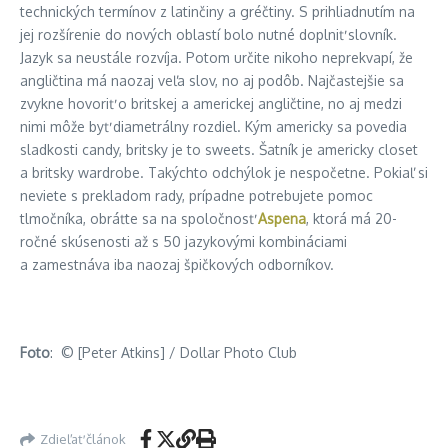
technických termínov z latinčiny a gréčtiny. S prihliadnutím na
jej rozšírenie do nových oblastí bolo nutné doplniť slovník.
Jazyk sa neustále rozvíja. Potom určite nikoho neprekvapí, že
angličtina má naozaj veľa slov, no aj podôb. Najčastejšie sa
zvykne hovoriť o britskej a americkej angličtine, no aj medzi
nimi môže byť diametrálny rozdiel. Kým americky sa povedia
sladkosti candy, britsky je to sweets. Šatník je americky closet
a britsky wardrobe. Takýchto odchýlok je nespočetne. Pokiaľ si
neviete s prekladom rady, prípadne potrebujete pomoc
tlmočníka, obráťte sa na spoločnosť
Aspena
, ktorá má 20-
ročné skúsenosti až s 50 jazykovými kombináciami
a zamestnáva iba naozaj špičkových odborníkov.
Foto
: © [Peter Atkins] / Dollar Photo Club
Zdieľať článok