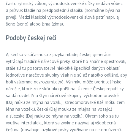
často rytmický zákon, východoslovenské dĺžky nedáva vôbec
a prízvuk kladie na predposlednú slabiku (normálne býva na
prvej). Medzi klasické východoslovenské slová patrí napr. aj
šeno (seno) alebo žima (zima).
Podoby českej reči
Aj keď sa v súčasnosti z jazyka mladej českej generácie
vytrácajú tradičné nárečové prvky, ktoré ho značne spestrovali,
stále sú tu pozorovateľné niekoľké špecifiká daných oblastí.
Jednotlivé nárečové skupiny však nie sú až natoľko odlišné, aby
boli vzájomne nezrozumiteľné. Výnimku môže tvoriť tešínske
nárečie, ktoré znie skôr ako poľština. Územie Českej republiky
sa dá rozdeliť na štyri nárečové skupiny: východomoravské
(Daj múku ze mlýna na vozík.), stredomoravské (Dé móku zem
léna na vozék.), české (Dej mouku ze mlejna na vozejk.)
a sliezske (Daj muku ze mlyna na vozik.). Okrem toho sa tu
využíva interdialekt, ktorý sa zvykne nazývaj aj všeobecná
čeština (obsahuje jazykové prvky využívané na celom území).