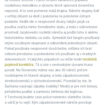
rozdielnou melodikou a výrazmi, ktoré spisovná slovenčina
nepozná. A to sme pomerne malá krajina. Nárečie skupiny ľudí
v určitej oblasti sa dedí z pokolenia na pokolenie ústnym
podaním. Keďže ide o nespisovné útvary, takýto jazyk sa
používa zväčša mimo formálneho styku, a teda v súkromnom
prostredí. Jazykovedci rozdelili nárečia aj podľa toho, k akému
historickému obdobiu sa viažu. Vymedzili tiež žargón používaný
istými sociálnymi skupinami a odborníkmi jednotlivých oblastí.
Pokiaľ používate nespisovné slová bežne, môžete ich brať
celkom prirodzene a podvedome ich používate aj v úradných
dokumentoch. V takýchto prípadoch sa môže hodiť
nezávislá
jazyková korektúra
. Tá si iste s nevhodnými slovami hravo
poradí. Na Slovensku máme viac ako 30 nárečí, pričom
rozdeľujeme tri hlavné skupiny, a teda západoslovenskú,
stredoslovenskú a východoslovenskú. Povedali by ste, že
Šarišania nazývajú zápalky švabliky? Modrý je pre nich belavy,
peňaženka podiľar a namiesto žehlenia idú bigľovac.
V Terchovej budete zase počuť namiesto všetkého šecko
a väčší je tu vejčí. Kým západoslovenské nárečie porušuje