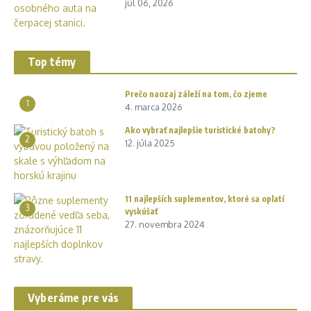
júl 06, 2026
Top témy
Prečo naozaj záleží na tom, čo zjeme
1
4. marca 2026
Ako vybrať najlepšie turistické batohy?
2
12. júla 2025
11 najlepších suplementov, ktoré sa oplatí
3
vyskúšať
27. novembra 2024
Vyberáme pre vás