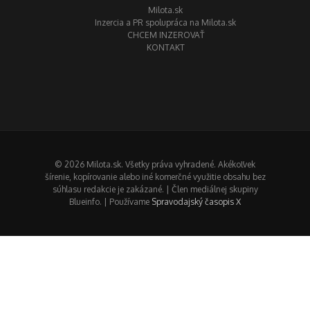
Milota.sk
Inzercia a PR spolupráca na Milota.sk
CHCEM INZEROVAŤ
KONTAKT
© 2026 Milota.sk. Všetky práva vyhradené. Akékoľvek
šírenie, kopírovanie alebo iné komerčné využitie obsahu bez
súhlasu redakcie je zakázané. | Člen mediálnej skupiny
Blueinfo. | Používame
Spravodajský časopis X