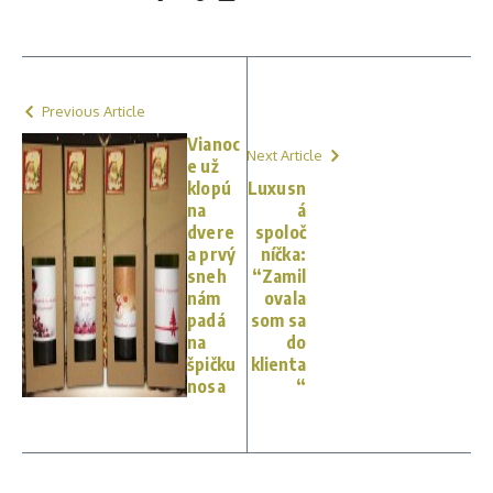
Previous Article
Vianoc
Next Article
e už
klopú
Luxusn
na
á
dvere
spoloč
a prvý
níčka:
sneh
“Zamil
nám
ovala
padá
som sa
na
do
špičku
klienta
nosa
“