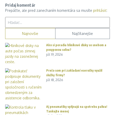
Pridaj komentár
Prepáčte, ale pred zanechaním komentára sa musíte
prihlásiť
.
Hľadať:
Najnovšie
Najčítanejšie
Ako si poradia hliníkové disky so snehom a
posypovou soľou?
júl 19, 2026
Prečo som pri zakladaní eseročky využil
služby firmy?
júl 18, 2026
Aj pneumatiky vplývajú na spotrebu paliva!
Tankujte menej