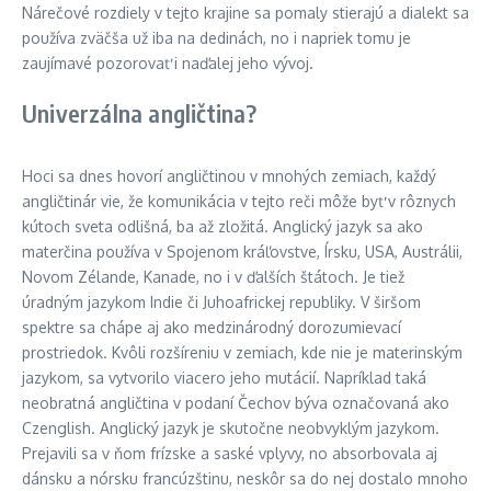
Nárečové rozdiely v tejto krajine sa pomaly stierajú a dialekt sa
používa zväčša už iba na dedinách, no i napriek tomu je
zaujímavé pozorovať i naďalej jeho vývoj.
Univerzálna angličtina?
Hoci sa dnes hovorí angličtinou v mnohých zemiach, každý
angličtinár vie, že komunikácia v tejto reči môže byť v rôznych
kútoch sveta odlišná, ba až zložitá. Anglický jazyk sa ako
materčina používa v Spojenom kráľovstve, Írsku, USA, Austrálii,
Novom Zélande, Kanade, no i v ďalších štátoch. Je tiež
úradným jazykom Indie či Juhoafrickej republiky. V širšom
spektre sa chápe aj ako medzinárodný dorozumievací
prostriedok. Kvôli rozšíreniu v zemiach, kde nie je materinským
jazykom, sa vytvorilo viacero jeho mutácií. Napríklad taká
neobratná angličtina v podaní Čechov býva označovaná ako
Czenglish. Anglický jazyk je skutočne neobvyklým jazykom.
Prejavili sa v ňom frízske a saské vplyvy, no absorbovala aj
dánsku a nórsku francúzštinu, neskôr sa do nej dostalo mnoho