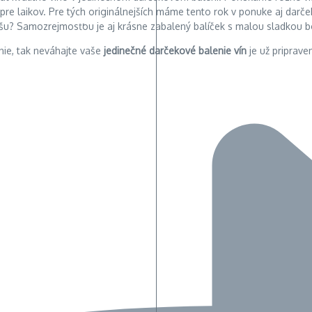
pre laikov. Pre tých originálnejších máme tento rok v ponuke aj darče
 fľašu? Samozrejmosťou je aj krásne zabalený balíček s malou sladkou
nie, tak neváhajte vaše
jedinečné darčekové balenie vín
je už priprave