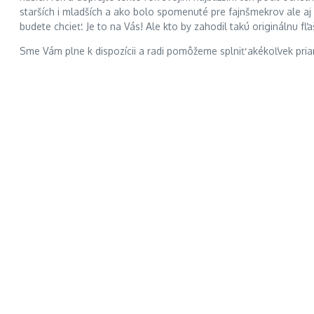
starších i mladších a ako bolo spomenuté pre fajnšmekrov ale aj 
budete chcieť. Je to na Vás! Ale kto by zahodil takú originálnu
Sme Vám plne k dispozícii a radi pomôžeme splniť akékoľvek pria