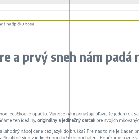
adá na špičku nosa
re a prvý sneh nám padá 
od jedličkou je opäť tu. Vianoce nám prinášajú úľavu, že jeden rok s
áňame ten ideálny,
originálny a jedinečný darček
pre svojich milovaný
 sa lahodný nápoj derie cez jazyk do bruška? Pre nás to nie je žiaden
tnať kvalitné víno v jedinečnom darčekovom balení. Ponúkame rôzne vi