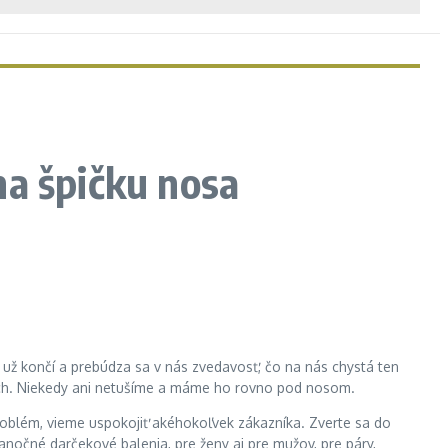
na špičku nosa
a už končí a prebúdza sa v nás zvedavosť, čo na nás chystá ten
ch. Niekedy ani netušíme a máme ho rovno pod nosom.
 problém, vieme uspokojiť akéhokoľvek zákazníka. Zverte sa do
anočné darčekové balenia, pre ženy aj pre mužov, pre páry,