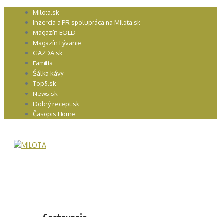
Preskočiť
Milota.sk
na
Inzercia a PR spolupráca na Milota.sk
obsah
Magazín BOLD
Magazín Bývanie
GAZDA.sk
Família
Šálka kávy
Top5.sk
News.sk
Dobrý recept.sk
Časopis Home