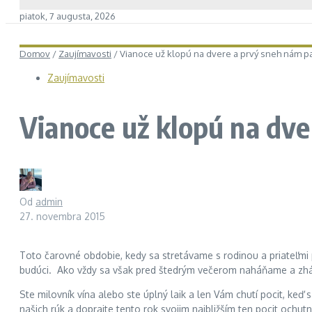
piatok, 7 augusta, 2026
Domov
/
Zaujímavosti
/
Vianoce už klopú na dvere a prvý sneh nám p
Zaujímavosti
Vianoce už klopú na dve
Od
admin
27. novembra 2015
Toto čarovné obdobie, kedy sa stretávame s rodinou a priateľmi p
budúci. Ako vždy sa však pred štedrým večerom naháňame a zh
Ste milovník vína alebo ste úplný laik a len Vám chutí pocit, keď
našich rúk a doprajte tento rok svojim najbližším ten pocit ochu