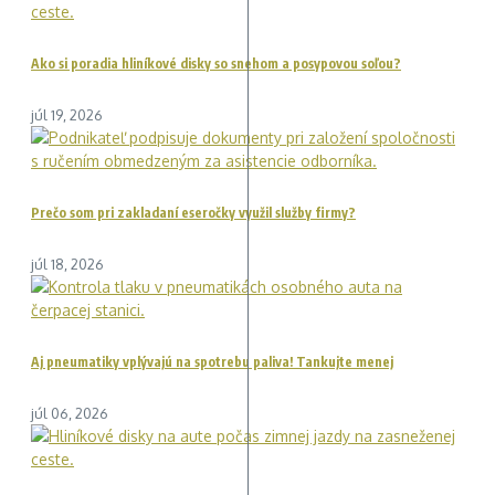
Ako si poradia hliníkové disky so snehom a posypovou soľou?
júl 19, 2026
Prečo som pri zakladaní eseročky využil služby firmy?
júl 18, 2026
Aj pneumatiky vplývajú na spotrebu paliva! Tankujte menej
júl 06, 2026