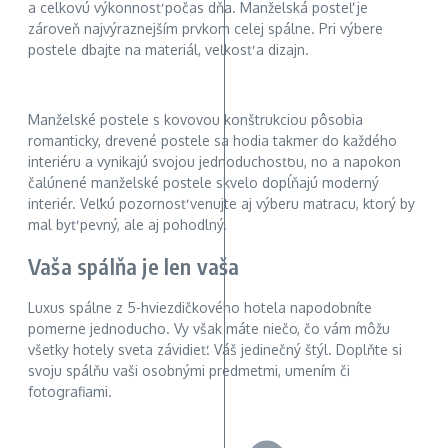
a celkovú výkonnosť počas dňa. Manželská posteľ je
zároveň najvýraznejším prvkom celej spálne. Pri výbere
postele dbajte na materiál, veľkosť a dizajn.
Manželské postele s kovovou konštrukciou pôsobia
romanticky, drevené postele sa hodia takmer do každého
interiéru a vynikajú svojou jednoduchosťou, no a napokon
čalúnené manželské postele skvelo dopĺňajú moderný
interiér. Veľkú pozornosť venujte aj výberu matracu, ktorý by
mal byť pevný, ale aj pohodlný.
Vaša spálňa je len vaša
Luxus spálne z 5-hviezdičkového hotela napodobníte
pomerne jednoducho. Vy však máte niečo, čo vám môžu
všetky hotely sveta závidieť. Váš jedinečný štýl. Doplňte si
svoju spálňu vaši osobnými predmetmi, umením či
fotografiami.