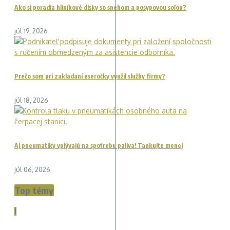
Ako si poradia hliníkové disky so snehom a posypovou soľou?
júl 19, 2026
Prečo som pri zakladaní eseročky využil služby firmy?
júl 18, 2026
Aj pneumatiky vplývajú na spotrebu paliva! Tankujte menej
júl 06, 2026
Top témy
1