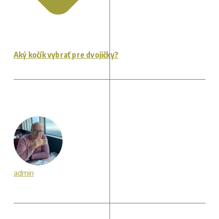
Aký kočík vybrať pre dvojičky?
admin