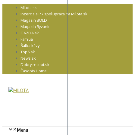
Preskočiť
Milota.sk
na
Inzercia a PR spolupráca na Milota.sk
obsah
Magazín BOLD
Magazín Bývanie
GAZDA.sk
Família
Šálka kávy
Top5.sk
News.sk
Dobrý recept.sk
Časopis Home
Menu