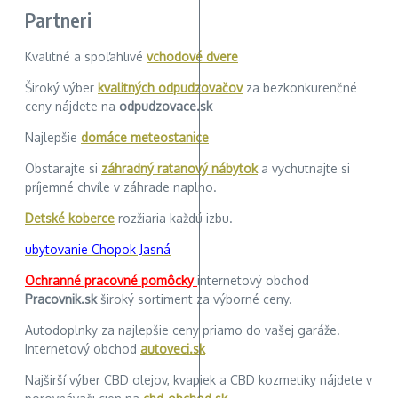
Partneri
Kvalitné a spoľahlivé
vchodové dvere
Široký výber
kvalitných odpudzovačov
za bezkonkurenčné
ceny nájdete na
odpudzovace.sk
Najlepšie
domáce meteostanice
Obstarajte si
záhradný ratanový nábytok
a vychutnajte si
príjemné chvíle v záhrade naplno.
Detské koberce
rozžiaria každú izbu.
ubytovanie Chopok Jasná
Ochranné pracovné pomôcky
internetový obchod
Pracovnik.sk
široký sortiment za výborné ceny.
Autodoplnky za najlepšie ceny priamo do vašej garáže.
Internetový obchod
autoveci.sk
Najširší výber CBD olejov, kvapiek a CBD kozmetiky nájdete v