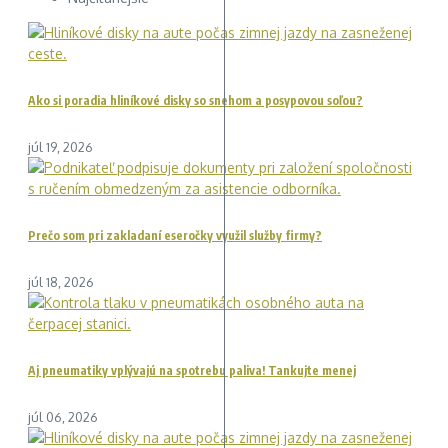
Ako si poradia hliníkové disky so snehom a posypovou soľou?
júl 19, 2026
Prečo som pri zakladaní eseročky využil služby firmy?
júl 18, 2026
Aj pneumatiky vplývajú na spotrebu paliva! Tankujte menej
júl 06, 2026