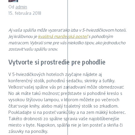
Od
admin
15. februára 2018
Aj vaša spálňa môže vyzerať ako izba v 5-hviezdičkovom hoteli.
Jej kráľovnou je
kvalitná manželská posteľ
s pohodlným
matracom. Vybrali sme pre vás niekoľko tipov, ako jednoducho
zostaviť vašu spálňu snov.
Vytvorte si prostredie pre pohodlie
V 5-hviezdičkových hoteloch zvyčajne nájdete aj
konferenčný stolík, pohodlnú sedačku, skrinky a šuflíky.
Veľkosť vašej spálne vás pri zariaďovaní môže obmedzovať.
No ak máte takú možnosť, predstavte si pohodlné kreslo s
vysokou štýlovou lampou, v ktorom môžete po večeroch
čítať svoje knihy, alebo malý toaletný stolík so zrkadlom.
Poukladajte si na posteľ vankúšiky a na zem mäkký koberec.
Takéto drobnosti zo spálne spravia vaše najobľúbenejšie
miesto v byte. Napokon, spálňa nie je len posteľ a skriňa či
zásuvky na ponožky.