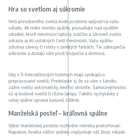
Hra so svetlom aj súkromie
Veľa prirodzeného svetla bude pozitívne vplývať na vašu
náladu. Ak máte menšiu spálňu, pouvažujte nad využitím
zrkadiel, ktoré miestnosť opticky zväčšia a zároveň svetlo
odrazia aj do ostatných častí miestnosti. Vašu spálňu
zútulnia závesy či rolety v zemitých farbách. Tie zabezpečia
súkromie a dodajú vám pocit bezpečia a domova.
Izby v 5-hviezdičkových hoteloch majú vynikajúco
prepracované svetlá. Predstavte si, že sa vám v šatníku
zažne svetlo automaticky, keď ho otvoríte. Samozrejmosťou
sú aj bodové svetlá či rôzne lampy. Takéto vychytávky z
vašej spálne spravia luxusný zážitok.
Manželská posteľ – kráľovná spálne
Výber manželskej postele rozhodne netreba podceňovať.
Napokon, kvalita vášho spánku ovplyvňuje váš život, náladu