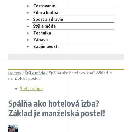
Cestovanie
Film a hudba
Šport a zdravie
Štýl a móda
Technika
Zábava
Zaujímavosti
Domov
/
Štýl a móda
/
Spálňa ako hotelová izba? Základ je
manželská posteľ!
Štýl a móda
Spálňa ako hotelová izba?
Základ je manželská posteľ!