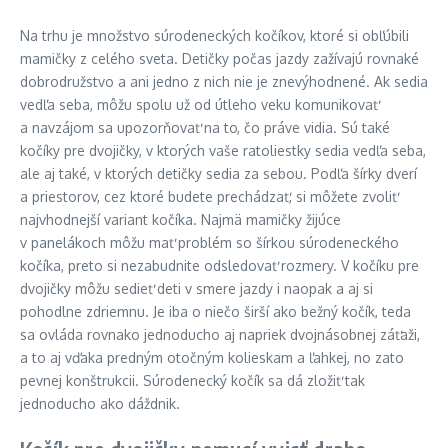
Na trhu je množstvo súrodeneckých kočíkov, ktoré si obľúbili
mamičky z celého sveta. Detičky počas jazdy zažívajú rovnaké
dobrodružstvo a ani jedno z nich nie je znevýhodnené. Ak sedia
vedľa seba, môžu spolu už od útleho veku komunikovať
a navzájom sa upozorňovať na to, čo práve vidia. Sú také
kočíky pre dvojičky, v ktorých vaše ratoliestky sedia vedľa seba,
ale aj také, v ktorých detičky sedia za sebou. Podľa šírky dverí
a priestorov, cez ktoré budete prechádzať, si môžete zvoliť
najvhodnejší variant kočíka. Najmä mamičky žijúce
v panelákoch môžu mať problém so šírkou súrodeneckého
kočíka, preto si nezabudnite odsledovať rozmery. V kočíku pre
dvojičky môžu sedieť deti v smere jazdy i naopak a aj si
pohodlne zdriemnu. Je iba o niečo širší ako bežný kočík, teda
sa ovláda rovnako jednoducho aj napriek dvojnásobnej záťaži,
a to aj vďaka predným otočným kolieskam a ľahkej, no zato
pevnej konštrukcii. Súrodenecký kočík sa dá zložiť tak
jednoducho ako dáždnik.