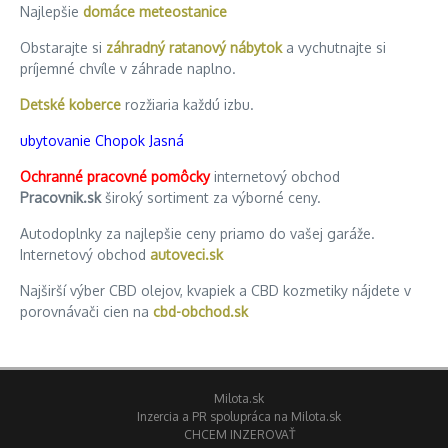
Najlepšie
domáce meteostanice
Obstarajte si
záhradný ratanový nábytok
a vychutnajte si
príjemné chvíle v záhrade naplno.
Detské koberce
rozžiaria každú izbu.
ubytovanie Chopok Jasná
Ochranné pracovné pomôcky
internetový obchod
Pracovnik.sk
široký sortiment za výborné ceny.
Autodoplnky za najlepšie ceny priamo do vašej garáže.
Internetový obchod
autoveci.sk
Najširší výber CBD olejov, kvapiek a CBD kozmetiky nájdete v
porovnávači cien na
cbd-obchod.sk
Milota.sk
Inzercia a PR spolupráca na Milota.sk
CHCEM INZEROVAŤ