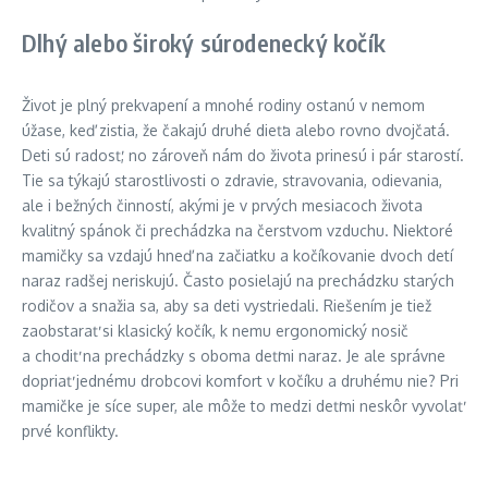
Dlhý alebo široký súrodenecký kočík
Život je plný prekvapení a mnohé rodiny ostanú v nemom
úžase, keď zistia, že čakajú druhé dieťa alebo rovno dvojčatá.
Deti sú radosť, no zároveň nám do života prinesú i pár starostí.
Tie sa týkajú starostlivosti o zdravie, stravovania, odievania,
ale i bežných činností, akými je v prvých mesiacoch života
kvalitný spánok či prechádzka na čerstvom vzduchu. Niektoré
mamičky sa vzdajú hneď na začiatku a kočíkovanie dvoch detí
naraz radšej neriskujú. Často posielajú na prechádzku starých
rodičov a snažia sa, aby sa deti vystriedali. Riešením je tiež
zaobstarať si klasický kočík, k nemu ergonomický nosič
a chodiť na prechádzky s oboma deťmi naraz. Je ale správne
dopriať jednému drobcovi komfort v kočíku a druhému nie? Pri
mamičke je síce super, ale môže to medzi deťmi neskôr vyvolať
prvé konflikty.