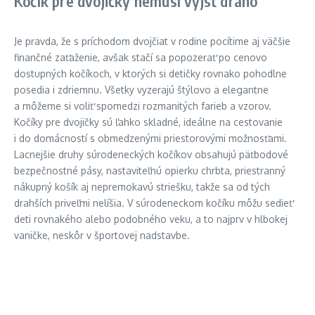
Kočík pre dvojičky nemusí vyjsť draho
Je pravda, že s príchodom dvojčiat v rodine pocítime aj väčšie
finančné zaťaženie, avšak stačí sa popozerať po cenovo
dostupných kočíkoch, v ktorých si detičky rovnako pohodlne
posedia i zdriemnu. Všetky vyzerajú štýlovo a elegantne
a môžeme si voliť spomedzi rozmanitých farieb a vzorov.
Kočíky pre dvojičky sú ľahko skladné, ideálne na cestovanie
i do domácností s obmedzenými priestorovými možnosťami.
Lacnejšie druhy súrodeneckých kočíkov obsahujú päťbodové
bezpečnostné pásy, nastaviteľnú opierku chrbta, priestranný
nákupný košík aj nepremokavú striešku, takže sa od tých
drahších priveľmi nelíšia. V súrodeneckom kočíku môžu sedieť
deti rovnakého alebo podobného veku, a to najprv v hlbokej
vaničke, neskôr v športovej nadstavbe.