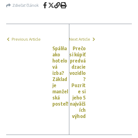
Zdieľať článok
Previous Article
Next Article
Spálňa
Prečo
ako
si kúpiť
hotelo
predvá
vá
dzacie
izba?
vozidlo
Základ
?
je
Pozrit
manžel
e si
ská
jeho 5
posteľ!
najväčš
ích
výhod