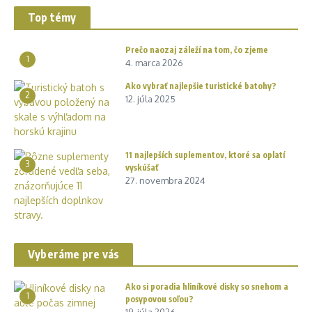
Top témy
Prečo naozaj záleží na tom, čo zjeme
1
4. marca 2026
Ako vybrať najlepšie turistické batohy?
2
12. júla 2025
11 najlepších suplementov, ktoré sa oplatí
3
vyskúšať
27. novembra 2024
Vyberáme pre vás
Ako si poradia hliníkové disky so snehom a
1
posypovou soľou?