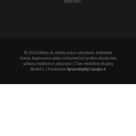
KONTAKT
© 2026 Milota.sk. Všetky práva vyhradené. Akékoľvek
šírenie, kopírovanie alebo iné komerčné využitie obsahu bez
súhlasu redakcie je zakázané. | Člen mediálnej skupiny
Blueinfo. | Používame
Spravodajský časopis X