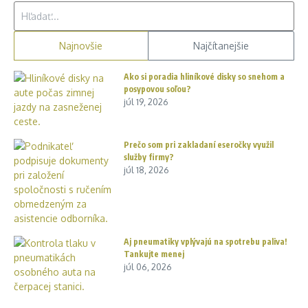
Hľadať:
Najnovšie
Najčítanejšie
Ako si poradia hliníkové disky so snehom a
posypovou soľou?
júl 19, 2026
Prečo som pri zakladaní eseročky využil
služby firmy?
júl 18, 2026
Aj pneumatiky vplývajú na spotrebu paliva!
Tankujte menej
júl 06, 2026