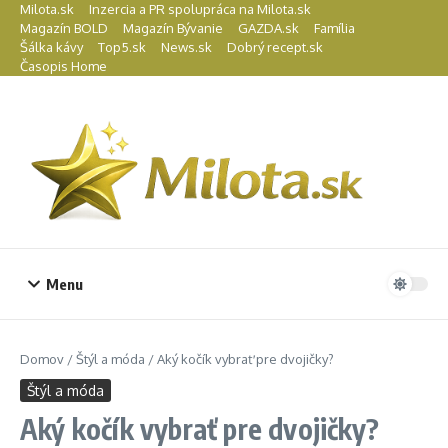
Preskočiť na obsah
Milota.sk
Inzercia a PR spolupráca na Milota.sk
Magazín BOLD
Magazín Bývanie
GAZDA.sk
Família
Šálka kávy
Top5.sk
News.sk
Dobrý recept.sk
Časopis Home
Menu
Domov
/
Štýl a móda
/
Aký kočík vybrať pre dvojičky?
Štýl a móda
Aký kočík vybrať pre dvojičky?