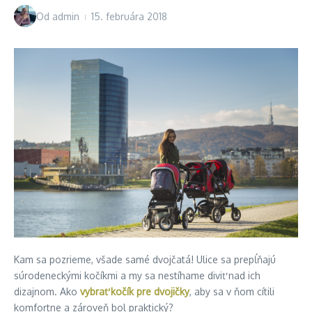
Od
admin
15. februára 2018
Kam sa pozrieme, všade samé dvojčatá! Ulice sa prepĺňajú
súrodeneckými kočíkmi a my sa nestíhame diviť nad ich
dizajnom. Ako
vybrať kočík pre dvojičky
, aby sa v ňom cítili
komfortne a zároveň bol praktický?