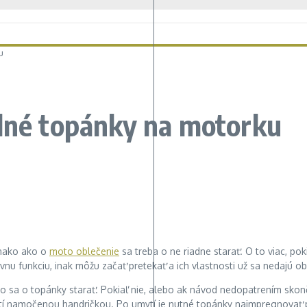
u
olné topánky na motorku
nako ako o
moto oblečenie
sa treba o ne riadne starať. O to viac, p
nu funkciu, inak môžu začať pretekať a ich vlastnosti už sa nedajú ob
ako sa o topánky starať. Pokiaľ nie, alebo ak návod nedopatrením skon
ytí namočenou handričkou. Po umytí je nutné topánky naimpregnovať 