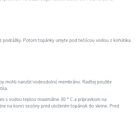
aj z podrážky. Potom topánky umyte pod tečúcou vodou z kohútika
é by mohli narušiť vodeodolnú membránu. Radšej použite
ila.
vani s vodou teplou maximálne 30 ° C a prípravkom na
lne na konci sezóny pred uložením topánok do skrine. Pred