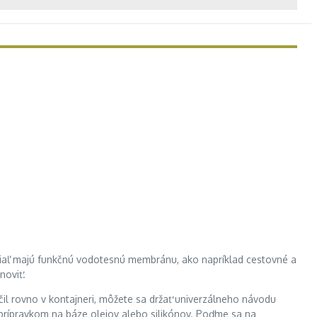
okiaľ majú funkčnú vodotesnú membránu, ako napríklad cestovné a
noviť.
čil rovno v kontajneri, môžete sa držať univerzálneho návodu
prípravkom na báze olejov alebo silikónov. Poďme sa na