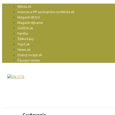
Preskočiť
Milota.sk
na
Inzercia a PR spolupráca na Milota.sk
obsah
Magazín BOLD
Magazín Bývanie
GAZDA.sk
Família
Šálka kávy
Top5.sk
News.sk
Dobrý recept.sk
Časopis Home