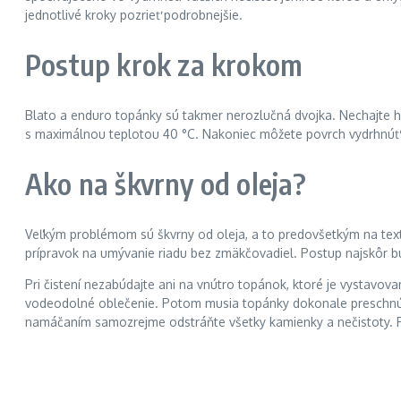
jednotlivé kroky pozrieť podrobnejšie.
Postup krok za krokom
Blato a enduro topánky sú takmer nerozlučná dvojka. Nechajte h
s maximálnou teplotou 40 °C. Nakoniec môžete povrch vydrhnú
Ako na škvrny od oleja?
Veľkým problémom sú škvrny od oleja, a to predovšetkým na texti
prípravok na umývanie riadu bez zmäkčovadiel. Postup najskôr bu
Pri čistení nezabúdajte ani na vnútro topánok, ktoré je vystavo
vodeodolné oblečenie. Potom musia topánky dokonale preschnúť n
namáčaním samozrejme odstráňte všetky kamienky a nečistoty. Pr