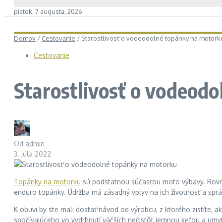
piatok, 7 augusta, 2026
Domov
/
Cestovanie
/
Starostlivosť o vodeodolné topánky na motork
Cestovanie
Starostlivosť o vodeod
Od
admin
3. júla 2022
Topánky na motorku
sú podstatnou súčasťou moto výbavy. Rov
enduro topánky. Údržba má zásadný vplyv na ich životnosť a správ
K obuvi by ste mali dostať návod od výrobcu, z ktorého zistíte, 
spočívajúceho vo vydrhnutí väčších nečistôt jemnou kefou a um