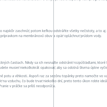
o najskôr zaschnúť, potom kefkou odstráňte všetky nečistoty, a to 
ť prípravkom na membránovú obuv a opäť opláchnuť prúdom vody.
lných častiach. Nikdy sa ich nesnažte odstrániť rozpúšťadlami, ktor
dete musieť niekoľkokrát opakovať, aby sa odolná škvrna úplne vyčist
vané potu a vlhkosti. Aspoň raz za sezónu topánky preto namočte vo 
a vzduchu, čo bude trvať niekoľko dní, preto tento úkon robte ideá
anie v práčke sa príliš neodporúča.