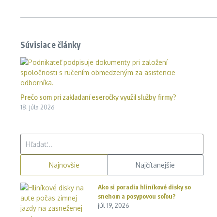
Súvisiace články
Prečo som pri zakladaní eseročky využil služby firmy?
18. júla 2026
Hľadať:
Najnovšie
Najčítanejšie
Ako si poradia hliníkové disky so
snehom a posypovou soľou?
júl 19, 2026