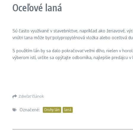
Oceľové laná
Sú často využívané v stavebníctve, napríklad ako žeriavové, vý
vnútri lana môže byť polypropylénová vložka alebo oceľová du
S použitím lán by sa dalo pokračovať veľmi dlho, nielen v horole
výberom istí, určite sa opýtajte odborníka, najlepšie predajcu
Zdieľať článok
Označené:
Druhy lán
laná