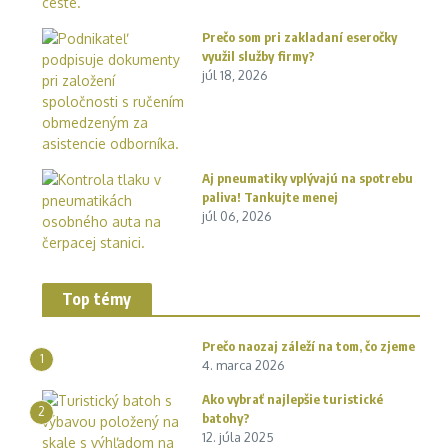
Prečo som pri zakladaní eseročky
využil služby firmy?
júl 18, 2026
Aj pneumatiky vplývajú na spotrebu
paliva! Tankujte menej
júl 06, 2026
Top témy
Prečo naozaj záleží na tom, čo zjeme
1
4. marca 2026
Ako vybrať najlepšie turistické
2
batohy?
12. júla 2025