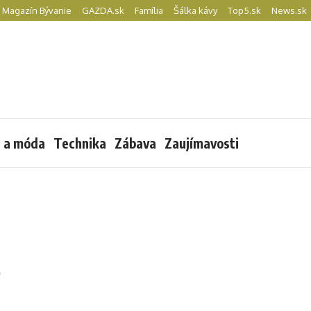
Magazín Bývanie
GAZDA.sk
Família
Šálka kávy
Top5.sk
News.sk
l a móda
Technika
Zábava
Zaujímavosti
e