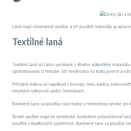
Laná majú všestranné využitie a ich použité materiály aj sprac
Textilné laná
Textilné laná sú často vyrobené z dlhého vláknitého materiálu. 
opotrebovaniu či hnilobe. Ich nevýhodou sú klzký povrch a náchy
Prírodné vlákna sú napríklad z konope, ľanu, bavlny, kokosovéh
mnohých odboroch alebo činnostiach.
Bavlnené lano sa používa zase hojne v remeselnej výrobe, pri 
Široké využitie majú tie syntetické, konkrétne polyesterové la
použitie v kladkových systémoch. Bavlnené lano sa používa zas