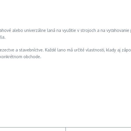
ťahové alebo univerzálne laná na využitie v strojoch a na vyťahovani
ša.
zectve a stavebníctve. Každé lano má určité vlastnosti, klady aj zápory
 v konkrétnom obchode.