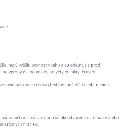
pade.
šie, majú vyššiu pevnosť v ťahu a sú odolnejšie proti
polypropylén, polyester, polyetylén, akryl či nylon.
zovanie balíkov a celkovo textilné laná nájdu uplatnenie v
j v námorníctve. Laná z nylonu sú ako stvorené na ťahanie alebo
obu rôznych hračiek.