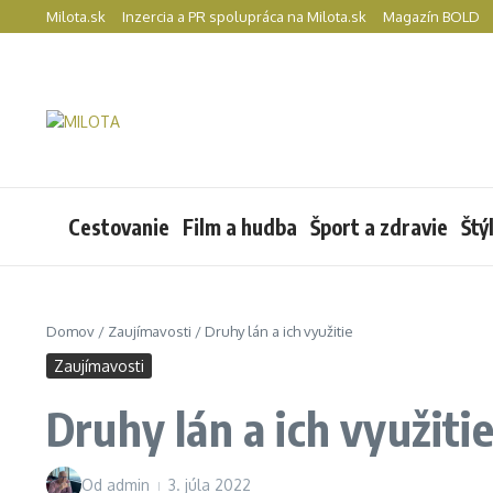
Preskočiť na obsah
Milota.sk
Inzercia a PR spolupráca na Milota.sk
Magazín BOLD
Cestovanie
Film a hudba
Šport a zdravie
Štý
Domov
/
Zaujímavosti
/
Druhy lán a ich využitie
Zaujímavosti
Druhy lán a ich využiti
Od
admin
3. júla 2022