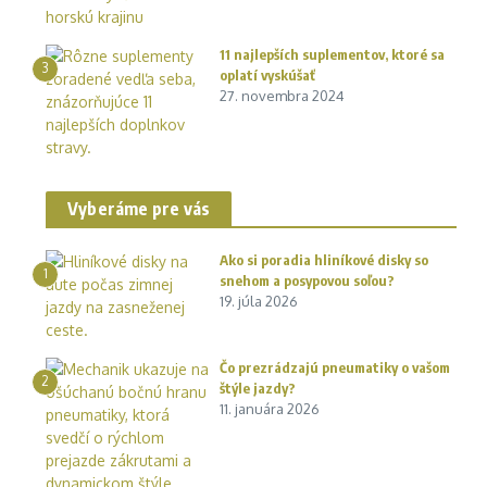
11 najlepších suplementov, ktoré sa
3
oplatí vyskúšať
27. novembra 2024
Vyberáme pre vás
Ako si poradia hliníkové disky so
1
snehom a posypovou soľou?
19. júla 2026
Čo prezrádzajú pneumatiky o vašom
2
štýle jazdy?
11. januára 2026