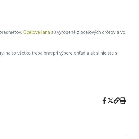
e predmetov.
Oceľové laná
sú vyrobené z oceľových drôtov a vo
, na to všetko treba brať pri výbere ohľad a ak si nie ste s