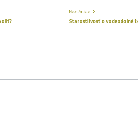
Next Article
oliť?
Starostlivosť o vodeodolné 