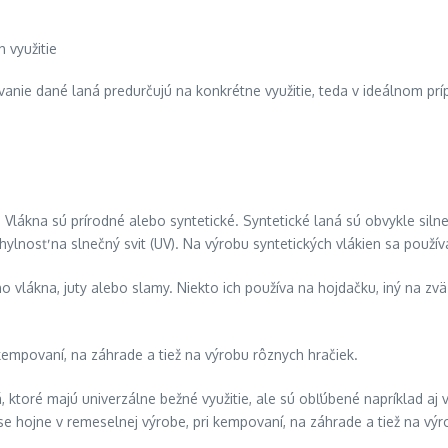
ovanie dané laná predurčujú na konkrétne využitie, teda v ideálnom prí
Vlákna sú prírodné alebo syntetické. Syntetické laná sú obvykle silnej
lnosť na slnečný svit (UV). Na výrobu syntetických vlákien sa používa 
o vlákna, juty alebo slamy. Niekto ich používa na hojdačku, iný na zvä
kempovaní, na záhrade a tiež na výrobu rôznych hračiek.
ná, ktoré majú univerzálne bežné využitie, ale sú obľúbené napríklad a
e hojne v remeselnej výrobe, pri kempovaní, na záhrade a tiež na výr