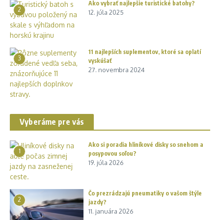
Ako vybrať najlepšie turistické batohy?
2
12. júla 2025
11 najlepších suplementov, ktoré sa oplatí
3
vyskúšať
27. novembra 2024
Vyberáme pre vás
Ako si poradia hliníkové disky so snehom a
1
posypovou soľou?
19. júla 2026
Čo prezrádzajú pneumatiky o vašom štýle
2
jazdy?
11. januára 2026