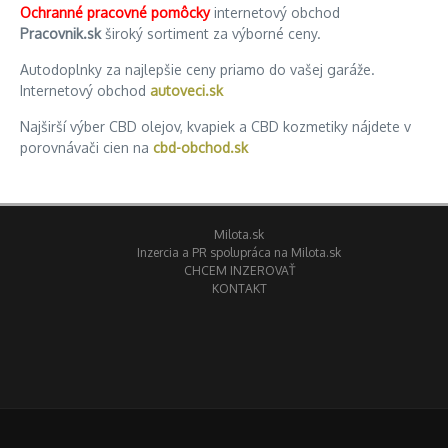
Ochranné pracovné pomôcky
internetový obchod
Pracovnik.sk
široký sortiment za výborné ceny.
Autodoplnky za najlepšie ceny priamo do vašej garáže.
Internetový obchod
autoveci.sk
Najširší výber CBD olejov, kvapiek a CBD kozmetiky nájdete v
porovnávači cien na
cbd-obchod.sk
Milota.sk
Inzercia a PR spolupráca na Milota.sk
CHCEM INZEROVAŤ
KONTAKT