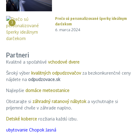
Prečo sú personalizované šperky ideálnym
3
darčekom
6. marca 2024
Partneri
Kvalitné a spoľahlivé
vchodové dvere
Široký výber
kvalitných odpudzovačov
za bezkonkurenčné ceny
nájdete na
odpudzovace.sk
Najlepšie
domáce meteostanice
Obstarajte si
záhradný ratanový nábytok
a vychutnajte si
príjemné chvíle v záhrade naplno.
Detské koberce
rozžiaria každú izbu.
ubytovanie Chopok Jasná