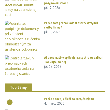
posypovou soľou?
júl 19, 2026
Prečo som pri zakladaní eseročky využil
služby firmy?
júl 18, 2026
Aj pneumatiky vplývajú na spotrebu paliva!
Tankujte menej
júl 06, 2026
Top témy
Prečo naozaj záleží na tom, čo zjeme
1
4. marca 2026