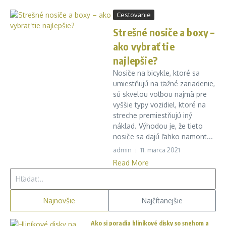
Cestovanie
Strešné nosiče a boxy –
ako vybrať tie
najlepšie?
Nosiče na bicykle, ktoré sa
umiestňujú na ťažné zariadenie,
sú skvelou voľbou najmä pre
vyššie typy vozidiel, ktoré na
streche premiestňujú iný
náklad. Výhodou je, že tieto
nosiče sa dajú ľahko namont...
admin
11. marca 2021
Read More
Hľadať:
Najnovšie
Najčítanejšie
Ako si poradia hliníkové disky so snehom a