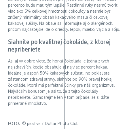
percento bude mať, tým lepšie! Rastlinné ruky nesmú tvoriť
viac ako 5% celkovej hmotnosti čokolády a nesmie byť
znížený minimálny obsah kakaového masla či celkovej
kakaovej sušiny. Na obale sa informujte aj o alergénoch,
pričom najčastejšie ide o oriešky, lepok, mlieko, vajcia a sóju.
Siahnite po kvalitnej čokoláde, z ktorej
nepriberiete
Asi aj vy dobre viete, že horká čokoláda je jedna z tých
najzdravších, keďže obsahuje aj najviac percent kakaa.
Ideálne je aspoň 50% kakaových súčasti, no pokiaľ ste
zástancom zdravej stravy, siahnite po 90% pravej horkej
čokoláde, ktorá má perfektné účinky pre náš organizmus.
Najväčším bonusom je asi to, že z tejto čokolády
nepriberiete. Samozrejme len v tom prípade, že si dáte
primerané množstvo.
FOTO: © picsfive / Dollar Photo Club