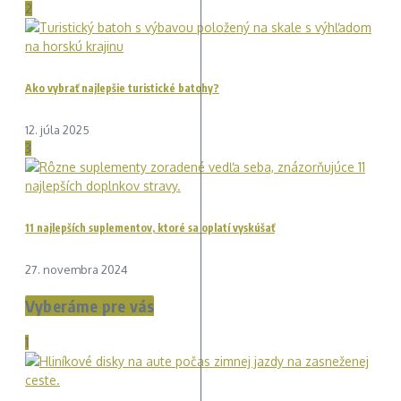
2
Ako vybrať najlepšie turistické batohy?
12. júla 2025
3
11 najlepších suplementov, ktoré sa oplatí vyskúšať
27. novembra 2024
Vyberáme pre vás
1