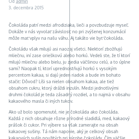
Od
admin
3. decembra 2015
Čokoláda patrí medzi afrodiziaka, lieči a povzbudzuje myseľ.
Dokáže v nás vyvolať závislosť, no pri zvýšenej konzumácií
môže mať vplyv na našu váhu. Aj takáto vie byť čokoláda.
Čokoládu však milujú asi naozaj všetci. Niektorí zbožňujú
mliečnu, iní zase orieškovú alebo horkú. Vedeli ste, že tí ktorí
milujú mliečnu alebo bielu, ju zjedia väčšinou celú, a to úplne
sami? Naopak tí, ktorí uprednostňujú horkú s vysokým
percentom kakaa, si dajú jeden riadok a bude im bohato
stačiť. Dôvod? Líši sa nielen obsahom kakaa, ale tiež
obsahom cukru, ktorý dráždi inzulín. Medzi jednotlivými
druhmi čokolád je teda zásadný rozdiel, a to najmä v obsahu
kakaového masla či iných tukov.
Ako už bolo spomenuté, nie je čokoláda ako čokoláda.
Každá z nich obsahuje rôzne prírodné sladidlá, med, kakaový
prášok či cukor. Pri výbere sa však zamerajte na obsah
kakaovej sušiny. Tá nám napovie, aký je celkový obsah
kakaových sušín použitých pri výrobe čokolády. Čím väčšie