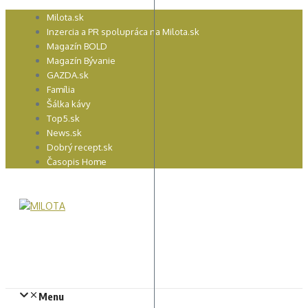
Preskočiť
Milota.sk
na
Inzercia a PR spolupráca na Milota.sk
obsah
Magazín BOLD
Magazín Bývanie
GAZDA.sk
Família
Šálka kávy
Top5.sk
News.sk
Dobrý recept.sk
Časopis Home
Menu