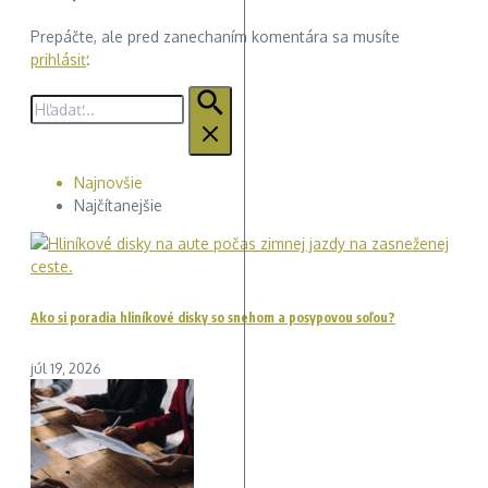
Prepáčte, ale pred zanechaním komentára sa musíte
prihlásiť
.
Hľadať:
Najnovšie
Najčítanejšie
Ako si poradia hliníkové disky so snehom a posypovou soľou?
júl 19, 2026