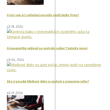
Prečo som pri zakladaní eseročky využil služby firmy?
júl 18, 2026
Aj pneumatiky vplývajú na spotrebu paliva! Tankujte menej
júl 06, 2026
Ako si poradia hliníkové disky so snehom a posypovou soľou?
júl 19, 2026