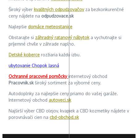
Široký výber
kvalitných odpudzovačov
za bezkonkurenčné
ceny nájdete na
odpudzovace.sk
Najlepšie
domáce meteostanice
Obstarajte si
záhradný ratanový nábytok
a vychutnajte si
príjemné chvíle v záhrade naplno.
Detské koberce
rozžiaria každú izbu.
ubytovanie Chopok Jasná
Ochranné pracovné pomôcky
internetový obchod
Pracovnik.sk
široký sortiment za výborné ceny.
Autodoplnky za najlepšie ceny priamo do vašej garáže.
Internetový obchod
autoveci.sk
Najširší výber CBD olejov, kvapiek a CBD kozmetiky nájdete v
porovnávači cien na
cbd-obchod.sk