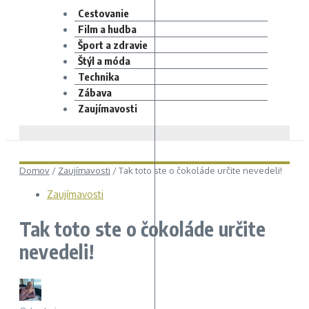
Cestovanie
Film a hudba
Šport a zdravie
Štýl a móda
Technika
Zábava
Zaujímavosti
Domov
/
Zaujímavosti
/
Tak toto ste o čokoláde určite nevedeli!
Zaujímavosti
Tak toto ste o čokoláde určite
nevedeli!