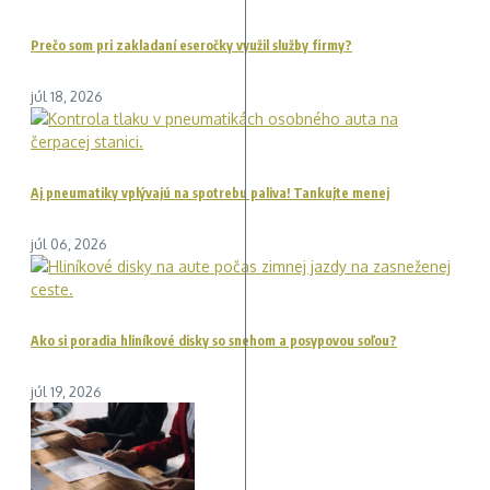
Prečo som pri zakladaní eseročky využil služby firmy?
júl 18, 2026
Aj pneumatiky vplývajú na spotrebu paliva! Tankujte menej
júl 06, 2026
Ako si poradia hliníkové disky so snehom a posypovou soľou?
júl 19, 2026