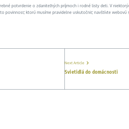
trebné potvrdenie o zdaniteľných príjmoch i rodné listy deti. V niekto
ť túto povinnosť, ktorú musíme pravidelne uskutočniť, navštívte webovú
Next Article
Svietidlá do domácnosti