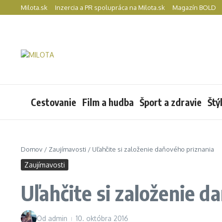
Preskočiť na obsah
Milota.sk
Inzercia a PR spolupráca na Milota.sk
Magazín BOLD
Cestovanie
Film a hudba
Šport a zdravie
Štý
Domov
/
Zaujímavosti
/
Uľahčite si založenie daňového priznania
Zaujímavosti
Uľahčite si založenie d
Od
admin
10. októbra 2016