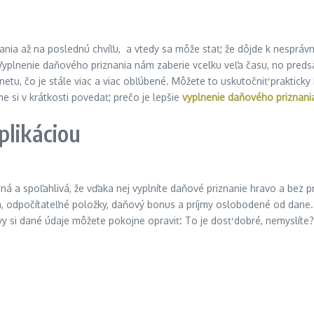
nania až na poslednú chvíľu, a vtedy sa môže stať, že dôjde k nespr
yplnenie daňového priznania nám zaberie vcelku veľa času, no predsa 
tu, čo je stále viac a viac obľúbené. Môžete to uskutočniť prakticky
e si v krátkosti povedať, prečo je lepšie
vyplnenie daňového priznani
plikáciou
tná a spoľahlivá, že vďaka nej vyplníte daňové priznanie hravo a bez 
m, odpočítateľné položky, daňový bonus a príjmy oslobodené od dane. 
a vy si dané údaje môžete pokojne opraviť. To je dosť dobré, nemyslí