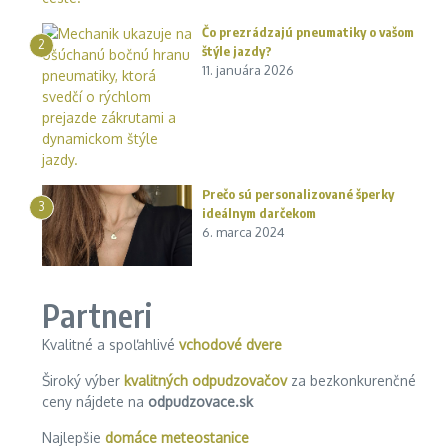
Čo prezrádzajú pneumatiky o vašom
2
štýle jazdy?
11. januára 2026
Prečo sú personalizované šperky
3
ideálnym darčekom
6. marca 2024
Partneri
Kvalitné a spoľahlivé
vchodové dvere
Široký výber
kvalitných odpudzovačov
za bezkonkurenčné
ceny nájdete na
odpudzovace.sk
Najlepšie
domáce meteostanice