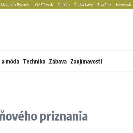
Magazín Bývanie
GAZDA.sk
Família
Šálka kávy
Top5.sk
News.sk
l a móda
Technika
Zábava
Zaujímavosti
aňového priznania