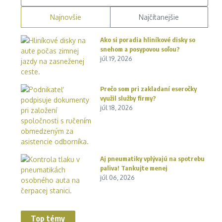
Najnovšie
Najčítanejšie
Ako si poradia hliníkové disky so
snehom a posypovou soľou?
júl 19, 2026
Prečo som pri zakladaní eseročky
využil služby firmy?
júl 18, 2026
Aj pneumatiky vplývajú na spotrebu
paliva! Tankujte menej
júl 06, 2026
Top témy