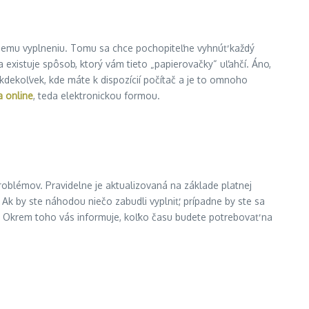
ávnemu vyplneniu. Tomu sa chce pochopiteľne vyhnúť každý
existuje spôsob, ktorý vám tieto „papierovačky“ uľahčí. Áno,
 kdekoľvek, kde máte k dispozícií počítač a je to omnoho
a online
, teda elektronickou formou.
problémov. Pravidelne je aktualizovaná na základe platnej
Ak by ste náhodou niečo zabudli vyplniť, prípadne by ste sa
te? Okrem toho vás informuje, koľko času budete potrebovať na