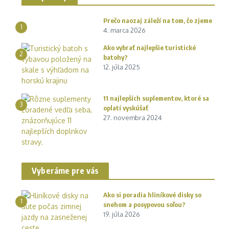
Prečo naozaj záleží na tom, čo zjeme
1
4. marca 2026
Ako vybrať najlepšie turistické
2
batohy?
12. júla 2025
11 najlepších suplementov, ktoré sa
3
oplatí vyskúšať
27. novembra 2024
Vyberáme pre vás
Ako si poradia hliníkové disky so
1
snehom a posypovou soľou?
19. júla 2026