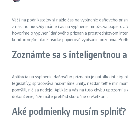
Väčšina podnikateľov si nájde čas na vyplnenie daňového priz
z nás, no nie vždy máme čas na vyplnenie množstva papierov. V
hovoríme o vyplnení daňového priznania prostredníctvom interne
komfortnejšie ako klasické papierové vypísanie priznania. Poďm
Zoznámte sa s inteligentnou a
Aplikácia na vyplnenie daňového priznania je natoľko inteligen
legislatívy, spracováva maximálne limity, nezdaniteľné minimu
pomýlili, nič sa nedeje! Aplikácia vás na túto chybu upozorní 
dokončenie, čiže máte prehľad skutočne o všetkom.
Aké podmienky musím splniť?