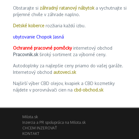
Obstarajte si
záhradný ratanový nábytok
a vychutnajte si
príjemné chvíle v záhrade naplno.
Detské koberce
rozžiaria každú izbu.
ubytovanie Chopok Jasná
Ochranné pracovné pomôcky
internetový obchod
Pracovnik.sk
široký sortiment za výborné ceny.
Autodoplnky za najlepšie ceny priamo do vašej garáže.
Internetový obchod
autoveci.sk
Najširší výber CBD olejov, kvapiek a CBD kozmetiky
nájdete v porovnávači cien na
cbd-obchod.sk
Milota.sk
Inzercia a PR spolupráca na Milota.sk
CHCEM INZEROVAŤ
KONTAKT