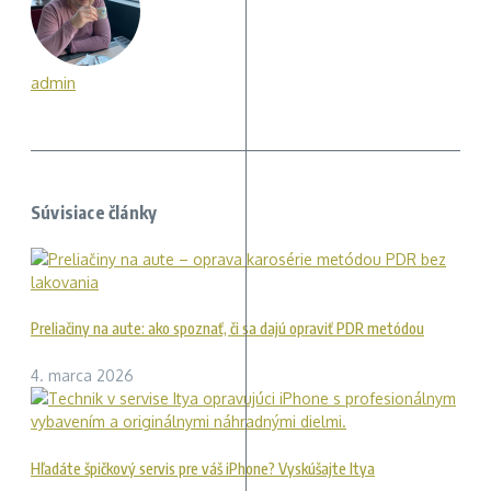
admin
Súvisiace články
Preliačiny na aute: ako spoznať, či sa dajú opraviť PDR metódou
4. marca 2026
Hľadáte špičkový servis pre váš iPhone? Vyskúšajte Itya