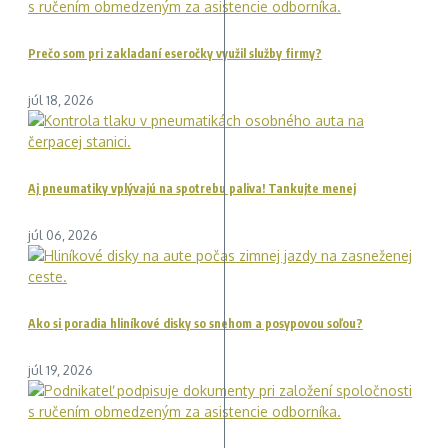
Prečo som pri zakladaní eseročky využil služby firmy?
júl 18, 2026
Aj pneumatiky vplývajú na spotrebu paliva! Tankujte menej
júl 06, 2026
Ako si poradia hliníkové disky so snehom a posypovou soľou?
júl 19, 2026