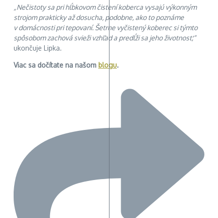
„Nečistoty sa pri hĺbkovom čistení koberca vysajú výkonným
strojom prakticky až dosucha, podobne, ako to poznáme
v domácnosti pri tepovaní. Šetrne vyčistený koberec si týmto
spôsobom zachová svieži vzhľad a predĺži sa jeho životnosť,“
ukončuje Lipka.
Viac sa dočítate na našom
blogu
.