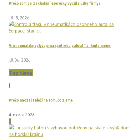
Prečo som pri zakladaní eseročky využil služby firmy?
júl 18, 2026
Aj pneumatiky vplývajú na spotrebu paliva! Tankujte menej
júl 06, 2026
Top témy
1
Prečo naozaj záleží na tom, čo zjeme
4. marca 2026
2