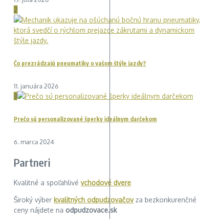
2
Čo prezrádzajú pneumatiky o vašom štýle jazdy?
11. januára 2026
3
Prečo sú personalizované šperky ideálnym darčekom
6. marca 2024
Partneri
Kvalitné a spoľahlivé
vchodové dvere
Široký výber
kvalitných odpudzovačov
za bezkonkurenčné
ceny nájdete na
odpudzovace.sk