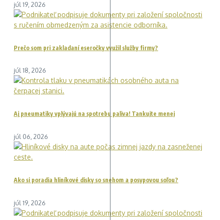
júl 19, 2026
Prečo som pri zakladaní eseročky využil služby firmy?
júl 18, 2026
Aj pneumatiky vplývajú na spotrebu paliva! Tankujte menej
júl 06, 2026
Ako si poradia hliníkové disky so snehom a posypovou soľou?
júl 19, 2026