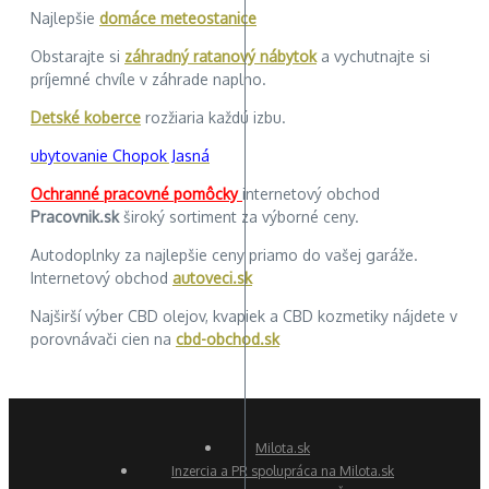
Najlepšie
domáce meteostanice
Obstarajte si
záhradný ratanový nábytok
a vychutnajte si
príjemné chvíle v záhrade naplno.
Detské koberce
rozžiaria každú izbu.
ubytovanie Chopok Jasná
Ochranné pracovné pomôcky
internetový obchod
Pracovnik.sk
široký sortiment za výborné ceny.
Autodoplnky za najlepšie ceny priamo do vašej garáže.
Internetový obchod
autoveci.sk
Najširší výber CBD olejov, kvapiek a CBD kozmetiky nájdete v
porovnávači cien na
cbd-obchod.sk
Milota.sk
Inzercia a PR spolupráca na Milota.sk