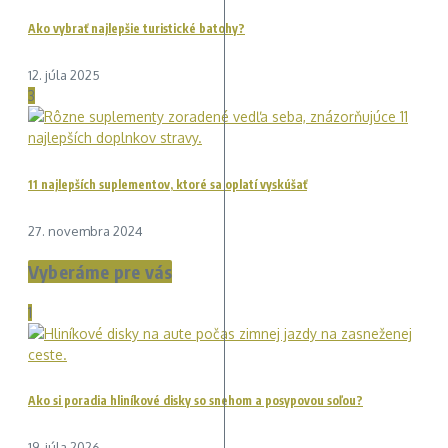
Ako vybrať najlepšie turistické batohy?
12. júla 2025
3
11 najlepších suplementov, ktoré sa oplatí vyskúšať
27. novembra 2024
Vyberáme pre vás
1
Ako si poradia hliníkové disky so snehom a posypovou soľou?
19. júla 2026