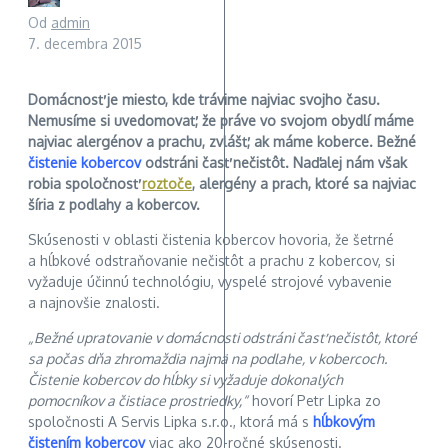
Od
admin
7. decembra 2015
Domácnosť je miesto, kde trávime najviac svojho času.
Nemusíme si uvedomovať, že práve vo svojom obydlí máme
najviac alergénov a prachu, zvlášť, ak máme koberce. Bežné
čistenie kobercov
odstráni časť nečistôt. Naďalej nám však
robia spoločnosť
roztoče
, alergény a prach, ktoré sa najviac
šíria z podlahy a kobercov.
Skúsenosti v oblasti čistenia kobercov hovoria, že šetrné
a hĺbkové odstraňovanie nečistôt a prachu z kobercov, si
vyžaduje účinnú technológiu, vyspelé strojové vybavenie
a najnovšie znalosti.
„Bežné upratovanie v domácnosti odstráni časť nečistôt, ktoré
sa počas dňa zhromaždia najmä na podlahe, v kobercoch.
Čistenie kobercov do hĺbky si vyžaduje dokonalých
pomocníkov a čistiace prostriedky,“
hovorí Petr Lipka zo
spoločnosti A Servis Lipka s.r.o., ktorá má s
hĺbkovým
čistením kobercov
viac ako 20-ročné skúsenosti.