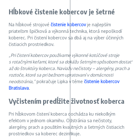
Hĺbkové čistenie kobercov je šetrné
Na hĺbkové strojové
čistenie kobercov
je najlepším
priateľom špičková a výkonná technika, ktorá nepoškodí
koberec. Pri čistení kobercov sa dbá aj na výber účinných
čistiacich prostriedkov.
„Pri čistení kobercov používame výkonné kotúčové stroje
s rotačnými kefami, ktoré sa dokážu šetrným spôsobom dostať
až do štruktúry koberca. Naviažu nečistoty – alergény, prach a
roztoče, ktoré sa pri bežnom upratovaní v domácnosti
neodstránia,“
pokračuje Lipka v téme
čistenie kobercov
Bratislava
.
Vyčistením predĺžite životnosť koberca
Pri hĺbkovom čistení koberca dochádza ku niekoľkým
efektom v jednom okamihu. Odstránia sa nečistoty,
alergény, prach a použitím kvalitných a šetrných čistiacich
prostriedkov sa koberec dezinfikuje.