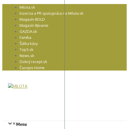
Preskočiť
Milota.sk
na
Inzercia a PR spolupráca na Milota.sk
obsah
Magazín BOLD
Magazín Bývanie
GAZDA.sk
Família
Šálka kávy
Top5.sk
News.sk
Dobrý recept.sk
Časopis Home
Menu