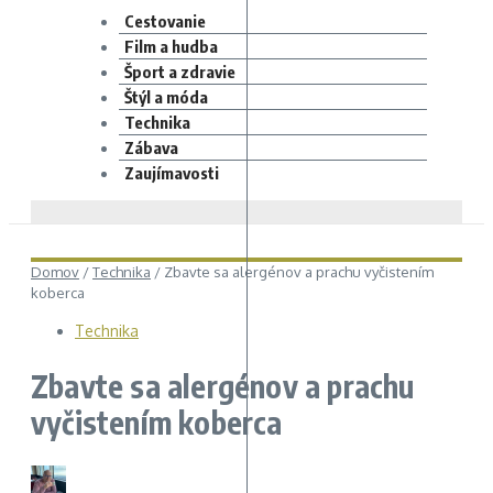
Cestovanie
Film a hudba
Šport a zdravie
Štýl a móda
Technika
Zábava
Zaujímavosti
Domov
/
Technika
/
Zbavte sa alergénov a prachu vyčistením
koberca
Technika
Zbavte sa alergénov a prachu
vyčistením koberca