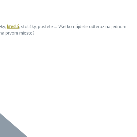
vky,
kreslá
, stoličky, postele … Všetko nájdete odteraz na jednom
ť na prvom mieste?