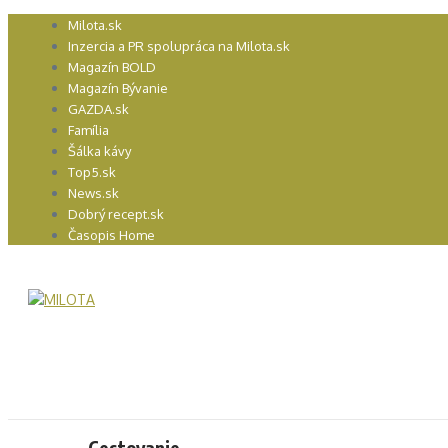
Preskočiť
Milota.sk
na
Inzercia a PR spolupráca na Milota.sk
obsah
Magazín BOLD
Magazín Bývanie
GAZDA.sk
Família
Šálka kávy
Top5.sk
News.sk
Dobrý recept.sk
Časopis Home