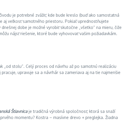
 dôvodu je potrebné zvážiť, kde bude kreslo (buď ako samostatná
e aj veľkosť samotného priestoru. Pokiaľ uprednostňujete
v dnešnej dobe je možné vyrobiť skutočne „všetko“ na mieru, čiže
môžu nájsť riešenie, ktoré bude vyhovovať vašim požiadavkám.
k „od stolu“. Celý proces od návrhu až po samotnú realizáciu
 pracuje, upravuje sa a návrhár sa zameriava aj na tie najmenšie
nská Štiavnica
je tradičná výrobná spoločnosť, ktorá sa snaží
od prvého momentu? Kostra – masívne drevo + preglejka. Žiadna