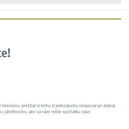
te!
elevíziou, prečítať si knihu či jednoducho relaxovať pri dobrej
ou záležitosťou, ako sa nám môže spočiatku zdať.