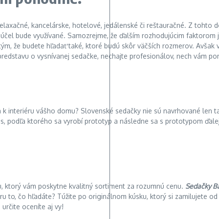
relaxačné, kancelárske, hotelové, jedálenské či reštauračné. Z tohto
 účel bude využívané. Samozrejme, že ďalším rozhodujúcim faktorom j
tým, že budete hľadať také, ktoré budú skôr väčších rozmerov. Avšak 
predstavu o vysnívanej sedačke, nechajte profesionálov, nech vám po
 k interiéru vášho domu? Slovenské sedačky nie sú navrhované len ta
s, podľa ktorého sa vyrobí prototyp a následne sa s prototypom ďalej
cu, ktorý vám poskytne kvalitný sortiment za rozumnú cenu.
Sedačky Ba
u to, čo hľadáte? Túžite po originálnom kúsku, ktorý si zamilujete 
 určite oceníte aj vy!