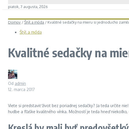
piatok, 7 augusta, 2026
Domov
/
Štýl a móda
/
Kvalitné sedačky na mieru si jednoducho zamil
Štýl a móda
Kvalitné sedačky na mie
Od
admin
12. marca 2017
Viete si predstaviť život bez poriadnej sedačky? Ja teda určite n
hudbe a fľaške kvalitného vínka. Možností je teda hneď niekoľko
Kreslá by mali byť predovšetk