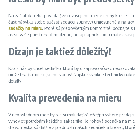
Na začiatok treba povedať, že rozlišujeme rôzne druhy kresiel – 
časť nábytku alebo súčasť sedacej súpravy) umiestnené a na aký
sedačky na mieru
, ktoré sú predovšetkým komfortné, počítajte s 
ak sú vaše priestory obmedzené, no aj napriek tomu máte akúsi 
Dizajn je taktiež dôležitý!
Kto z nás by chcel sedačku, ktorá by dizajnovo vôbec nepasovala
môže trvať aj niekoľko mesiacov! Najskôr vznikne technický nákre
detaily!
Kvalita prevedenia na mieru
V neposlednom rade by ste si mali dať záležať pri výbere predaj
vyhovieť potrebám každého zákazníka. Je rohová sedačka na mier
drevotrieska sú ďalšie z predností našich sedačiek a kresiel, ktoré