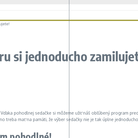
ujete!
ru si jednoducho zamiluje
ie! Vďaka pohodlnej sedačke si môžeme užiť náš obľúbený program pred t
, no treba mať na pamäti, že výber sedačky nie je tak úplne jednoduch
ým pohodlné!