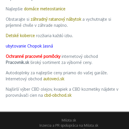
Najlepšie
domáce meteostanice
Obstarajte si
záhradný ratanový nábytok
a vychutnajte si
príjemné chvíle v záhrade naplno.
Detské koberce
rozžiaria každú izbu.
ubytovanie Chopok Jasná
Ochranné pracovné pomôcky
internetový obchod
Pracovnik.sk
široký sortiment za výborné ceny.
Autodoplnky za najlepšie ceny priamo do vašej garáže.
Internetový obchod
autoveci.sk
Najširší výber CBD olejov, kvapiek a CBD kozmetiky nájdete v
porovnávači cien na
cbd-obchod.sk
Milota.sk
Inzercia a PR spolupráca na Milota.sk