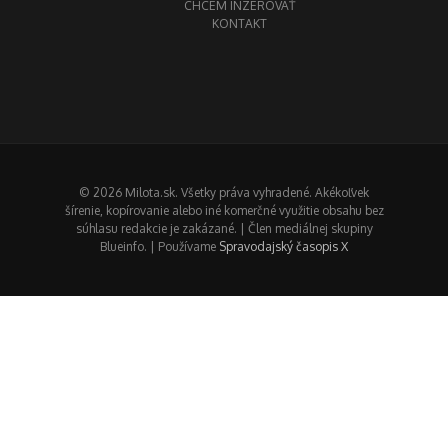
CHCEM INZEROVAŤ
KONTAKT
© 2026 Milota.sk. Všetky práva vyhradené. Akékoľvek
šírenie, kopírovanie alebo iné komerčné využitie obsahu bez
súhlasu redakcie je zakázané. | Člen mediálnej skupiny
Blueinfo. | Používame
Spravodajský časopis X