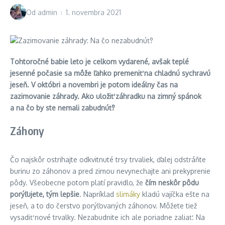
Od
admin
1. novembra 2021
Tohtoročné babie leto je celkom vydarené, avšak teplé
jesenné počasie sa môže ľahko premeniť na chladnú sychravú
jeseň. V októbri a novembri je potom ideálny čas na
zazimovanie záhrady. Ako uložiť záhradku na zimný spánok
a na čo by ste nemali zabudnúť?
Záhony
Čo najskôr ostrihajte odkvitnuté trsy trvaliek, ďalej odstráňte
burinu zo záhonov a pred zimou nevynechajte ani prekyprenie
pôdy. Všeobecne potom platí pravidlo, že
čím neskôr pôdu
porýľujete, tým lepšie
. Napríklad
slimáky
kladú vajíčka ešte na
jeseň, a to do čerstvo porýľovaných záhonov. Môžete tiež
vysadiť nové trvalky. Nezabudnite ich ale poriadne zaliať. Na