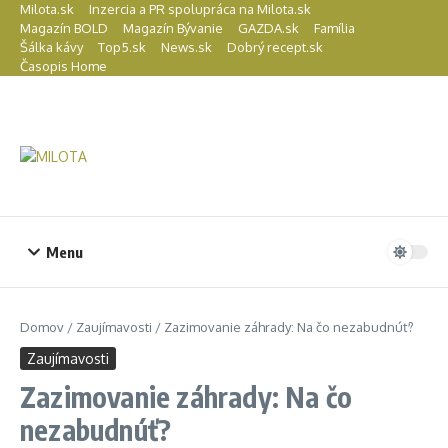
Preskočiť na obsah
Milota.sk
Inzercia a PR spolupráca na Milota.sk
Magazín BOLD
Magazín Bývanie
GAZDA.sk
Família
Šálka kávy
Top5.sk
News.sk
Dobrý recept.sk
Časopis Home
Menu
Domov
/
Zaujímavosti
/
Zazimovanie záhrady: Na čo nezabudnúť?
Zaujímavosti
Zazimovanie záhrady: Na čo
nezabudnúť?