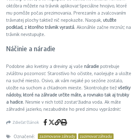
októbra môžete na trávnik aplikovať špeciálne hnojivo, ktoré
mu pomôže počas prezimovania. Prerezaním a zvalcovaním
trávnatej plochy taktiež nič nepokazíte. Naopak,
utužíte
podklad, z ktorého trávnik vyrastá
. Akonáhle začne mrznúť, na
trávnik nevstupujte.
Náčinie a náradie
Podobne ako kvetiny a dreviny aj vaše
náradie
potrebuje
zvláštnu pozornosť. Starostlivo ho očistite, naolejujte a uložte
na suché miesto. Osivo, ak vám nejaké po sezóne zostalo,
uložte na suchom a chladnom mieste. Skontrolujte tiež
všetky
nádoby, ktoré na záhrade určite máte, a rovnako tak aj trubky
a hadice
. Nesmie v nich totiž zostať žiadna voda. Ak máte
záhradné jazierko, nezabudnite ho pred zimou vyprázdniť.
Zdieľať článok
Označené:
zazimovanie záhrady
zazimovať záhradu