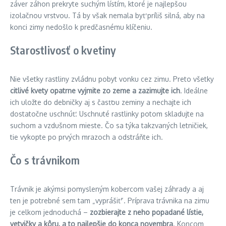
záver záhon prekryte suchým lístím, ktoré je najlepšou
izolačnou vrstvou. Tá by však nemala byť príliš silná, aby na
konci zimy nedošlo k predčasnému klíčeniu.
Starostlivosť o kvetiny
Nie všetky rastliny zvládnu pobyt vonku cez zimu. Preto všetky
citlivé kvety opatrne vyjmite zo zeme a zazimujte ich
. Ideálne
ich uložte do debničky aj s časťou zeminy a nechajte ich
dostatočne uschnúť. Uschnuté rastlinky potom skladujte na
suchom a vzdušnom mieste. Čo sa týka takzvaných letničiek,
tie vykopte po prvých mrazoch a odstráňte ich.
Čo s trávnikom
Trávnik je akýmsi pomysleným kobercom vašej záhrady a aj
ten je potrebné sem tam „vyprášiť“. Príprava trávnika na zimu
je celkom jednoduchá –
zozbierajte z neho popadané lístie,
vetvičky a kôru, a to najlepšie do konca novembra
. Koncom