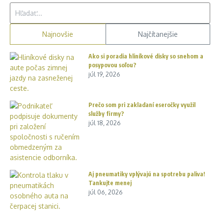
Hľadať:
Najnovšie
Najčítanejšie
Ako si poradia hliníkové disky so snehom a
posypovou soľou?
júl 19, 2026
Prečo som pri zakladaní eseročky využil
služby firmy?
júl 18, 2026
Aj pneumatiky vplývajú na spotrebu paliva!
Tankujte menej
júl 06, 2026