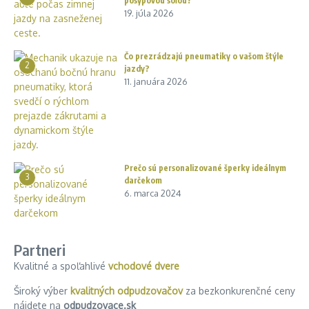
posypovou soľou?
19. júla 2026
Čo prezrádzajú pneumatiky o vašom štýle
2
jazdy?
11. januára 2026
Prečo sú personalizované šperky ideálnym
3
darčekom
6. marca 2024
Partneri
Kvalitné a spoľahlivé
vchodové dvere
Široký výber
kvalitných odpudzovačov
za bezkonkurenčné ceny
nájdete na
odpudzovace.sk