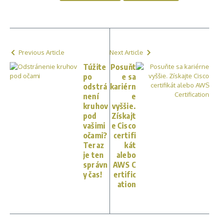
Previous Article
Next Article
Túžite
Posuňt
po
e sa
odstrá
kariérn
není
e
kruhov
vyššie.
pod
Získajt
vašimi
e Cisco
očami?
certifi
Teraz
kát
je ten
alebo
správn
AWS C
y čas!
ertific
ation