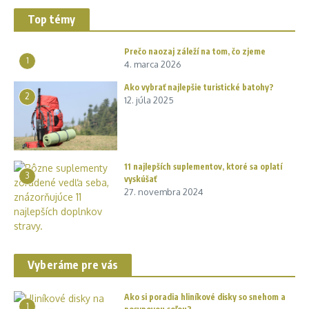
Top témy
Prečo naozaj záleží na tom, čo zjeme
1
4. marca 2026
Ako vybrať najlepšie turistické batohy?
2
12. júla 2025
11 najlepších suplementov, ktoré sa oplatí
3
vyskúšať
27. novembra 2024
Vyberáme pre vás
Ako si poradia hliníkové disky so snehom a
1