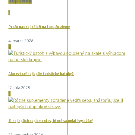
Top témy
1
Prečo naozaj záleží na tom, čo zjeme
4. marca 2026
2
Ako vybrať najlepšie turistické batohy?
12. júla 2025
3
11 najlepších suplementov, ktoré sa oplatí vyskúšať
27. novembra 2024