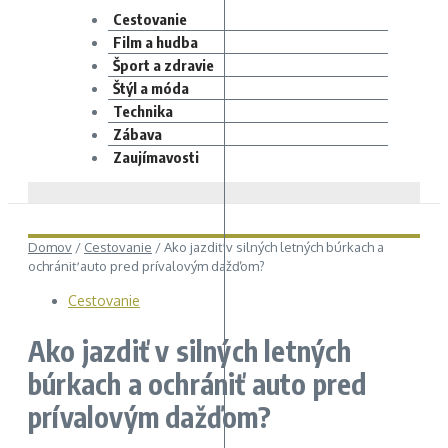
Cestovanie
Film a hudba
Šport a zdravie
Štýl a móda
Technika
Zábava
Zaujímavosti
Domov
/
Cestovanie
/
Ako jazdiť v silných letných búrkach a
ochrániť auto pred prívalovým dažďom?
Cestovanie
Ako jazdiť v silných letných
búrkach a ochrániť auto pred
prívalovým dažďom?