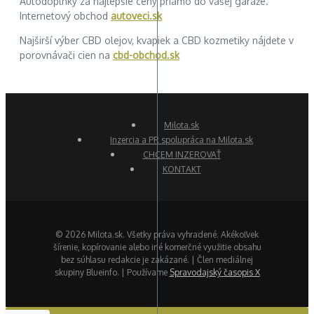
Autodoplnky za najlepšie ceny priamo do vašej garáže.
Internetový obchod
autoveci.sk
Najširší výber CBD olejov, kvapiek a CBD kozmetiky nájdete v
porovnávači cien na
cbd-obchod.sk
Milota.sk
Inzercia a PR spolupráca na Milota.sk
CHCEM INZEROVAŤ
KONTAKT
© 2026 Milota.sk. Všetky práva vyhradené. Akékoľvek
šírenie, kopírovanie alebo iné komerčné využitie obsahu
bez súhlasu redakcie je zakázané. | Člen mediálnej
skupiny Blueinfo. | Používame
Spravodajský časopis X