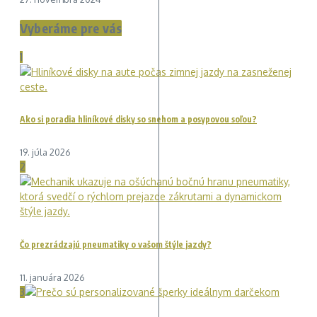
Vyberáme pre vás
1
Ako si poradia hliníkové disky so snehom a posypovou soľou?
19. júla 2026
2
Čo prezrádzajú pneumatiky o vašom štýle jazdy?
11. januára 2026
3