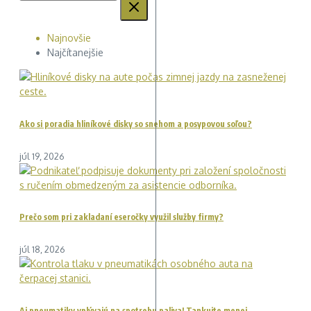
Najnovšie
Najčítanejšie
Ako si poradia hliníkové disky so snehom a posypovou soľou?
júl 19, 2026
Prečo som pri zakladaní eseročky využil služby firmy?
júl 18, 2026
Aj pneumatiky vplývajú na spotrebu paliva! Tankujte menej