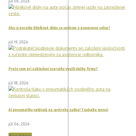
júl 06, 2026
Ako si poradia hliníkové disky so snehom a posypovou soľou?
júl 19, 2026
Prečo som pri zakladaní eseročky využil služby firmy?
júl 18, 2026
Aj pneumatiky vplývajú na spotrebu paliva! Tankujte menej
júl 06, 2026