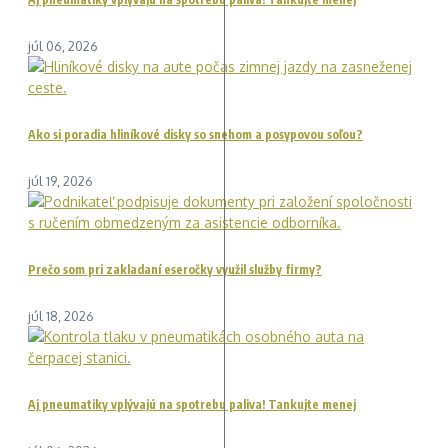
júl 06, 2026
Ako si poradia hliníkové disky so snehom a posypovou soľou?
júl 19, 2026
Prečo som pri zakladaní eseročky využil služby firmy?
júl 18, 2026
Aj pneumatiky vplývajú na spotrebu paliva! Tankujte menej