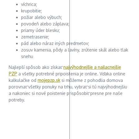
víchrica;
krupobitie;
požiar alebo výbuch;
povodeň alebo záplava;
priamy úder blesku;
zemetrasenie;
pád alebo náraz iných predmetov;
zosuv kamenia, pôdy a lavíny, zrútenie skál alebo tlak
snehu
Najlepší spôsob ako získať
najvýhodnejšie a najlacnejšie
PZP
a všetky potrebné pripoistenia je online. Vďaka online
kalkulačke od
mojepzp.sk
si môžeme z pohodlia domova
porovnať všetky ponuky na trhu, vybrať si tú najvýhodnejšiu
a nakoniec si nové poistenie prispôsobiť presne pre naše
potreby.