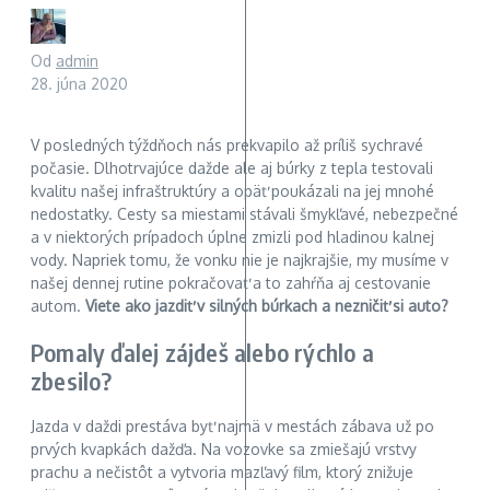
Od
admin
28. júna 2020
V posledných týždňoch nás prekvapilo až príliš sychravé
počasie. Dlhotrvajúce dažde ale aj búrky z tepla testovali
kvalitu našej infraštruktúry a opäť poukázali na jej mnohé
nedostatky. Cesty sa miestami stávali šmykľavé, nebezpečné
a v niektorých prípadoch úplne zmizli pod hladinou kalnej
vody. Napriek tomu, že vonku nie je najkrajšie, my musíme v
našej dennej rutine pokračovať a to zahŕňa aj cestovanie
autom.
Viete ako jazdiť v silných búrkach a nezničiť si auto?
Pomaly ďalej zájdeš alebo rýchlo a
zbesilo?
Jazda v daždi prestáva byť najmä v mestách zábava už po
prvých kvapkách dažďa. Na vozovke sa zmiešajú vrstvy
prachu a nečistôt a vytvoria mazľavý film, ktorý znižuje