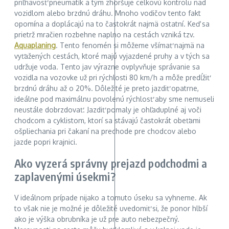
priľnavosť pneumatík a tým zhoršuje celkovú kontrolu nad
vozidlom alebo brzdnú dráhu. Mnoho vodičov tento fakt
opomína a doplácajú na to častokrát najmä ostatní. Keď sa
prietrž mračien rozbehne naplno na cestách vzniká tzv.
Aquaplaning
. Tento fenomén si môžeme všímať najmä na
vyťažených cestách, ktoré majú vyjazdené pruhy a v tých sa
udržuje voda. Tento jav výrazne ovplyvňuje správanie sa
vozidla na vozovke už pri rýchlosti 80 km/h a môže predĺžiť
brzdnú dráhu až o 20%. Dôležité je preto jazdiť opatrne,
ideálne pod maximálnu povolenú rýchlosť aby sme nemuseli
neustále dobrzdovať. Jazdiť pomaly je ohľaduplné aj voči
chodcom a cyklistom, ktorí sa stávajú častokrát obeťami
ošpliechania pri čakaní na prechode pre chodcov alebo
jazde popri krajnici.
Ako vyzerá správny prejazd podchodmi a
zaplavenými úsekmi?
V ideálnom prípade nijako a tomuto úseku sa vyhneme. Ak
to však nie je možné je dôležité uvedomiť si, že ponor hlbší
ako je výška obrubníka je už pre auto nebezpečný.