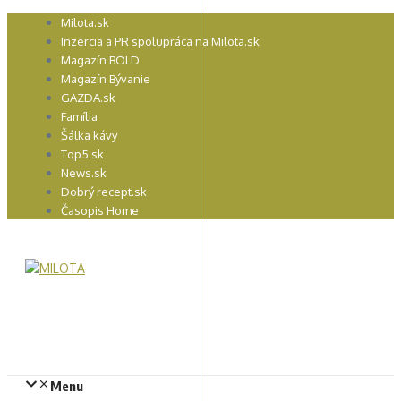
Preskočiť
Milota.sk
na
Inzercia a PR spolupráca na Milota.sk
obsah
Magazín BOLD
Magazín Bývanie
GAZDA.sk
Família
Šálka kávy
Top5.sk
News.sk
Dobrý recept.sk
Časopis Home
Menu