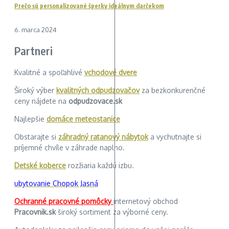
Prečo sú personalizované šperky ideálnym darčekom
6. marca 2024
Partneri
Kvalitné a spoľahlivé
vchodové dvere
Široký výber
kvalitných odpudzovačov
za bezkonkurenčné
ceny nájdete na
odpudzovace.sk
Najlepšie
domáce meteostanice
Obstarajte si
záhradný ratanový nábytok
a vychutnajte si
príjemné chvíle v záhrade naplno.
Detské koberce
rozžiaria každú izbu.
ubytovanie Chopok Jasná
Ochranné pracovné pomôcky
internetový obchod
Pracovnik.sk
široký sortiment za výborné ceny.