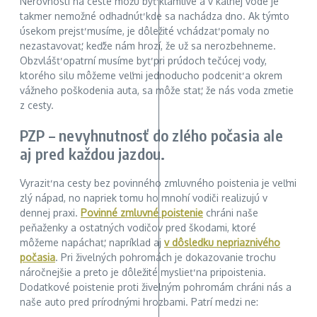
Nerovnosti na ceste môžu byť klamlivé a v kalnej vode je
takmer nemožné odhadnúť kde sa nachádza dno. Ak týmto
úsekom prejsť musíme, je dôležité vchádzať pomaly no
nezastavovať, keďže nám hrozí, že už sa nerozbehneme.
Obzvlášť opatrní musíme byť pri prúdoch tečúcej vody,
ktorého silu môžeme veľmi jednoducho podceniť a okrem
vážneho poškodenia auta, sa môže stať, že nás voda zmetie
z cesty.
PZP – nevyhnutnosť do zlého počasia ale
aj pred každou jazdou.
Vyraziť na cesty bez povinného zmluvného poistenia je veľmi
zlý nápad, no napriek tomu ho mnohí vodiči realizujú v
dennej praxi.
Povinné zmluvné poistenie
chráni naše
peňaženky a ostatných vodičov pred škodami, ktoré
môžeme napáchať, napríklad aj
v dôsledku nepriaznivého
počasia
. Pri živelných pohromách je dokazovanie trochu
náročnejšie a preto je dôležité myslieť na pripoistenia.
Dodatkové poistenie proti živelným pohromám chráni nás a
naše auto pred prírodnými hrozbami. Patrí medzi ne: