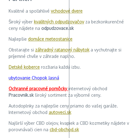
Kvalitné a spoľahlivé
vchodové dvere
Široký výber
kvalitných odpudzovačov
za bezkonkurenčné
ceny nájdete na
odpudzovace.sk
Najlepšie
domáce meteostanice
Obstarajte si
záhradný ratanový nábytok
a vychutnajte si
príjemné chvíle v záhrade naplno.
Detské koberce
rozžiaria každú izbu.
ubytovanie Chopok Jasná
Ochranné pracovné pomôcky
internetový obchod
Pracovnik.sk
široký sortiment za výborné ceny.
Autodoplnky za najlepšie ceny priamo do vašej garáže.
Internetový obchod
autoveci.sk
Najširší výber CBD olejov, kvapiek a CBD kozmetiky nájdete v
porovnávači cien na
cbd-obchod.sk