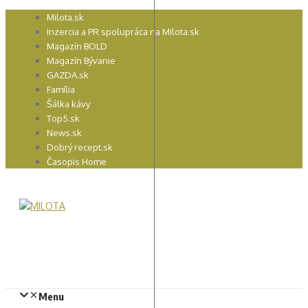
Preskočiť
Milota.sk
na
Inzercia a PR spolupráca na Milota.sk
obsah
Magazín BOLD
Magazín Bývanie
GAZDA.sk
Família
Šálka kávy
Top5.sk
News.sk
Dobrý recept.sk
Časopis Home
Menu