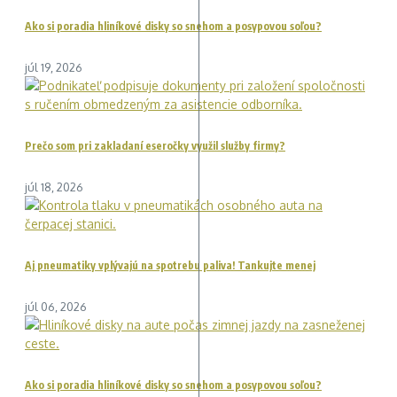
Ako si poradia hliníkové disky so snehom a posypovou soľou?
júl 19, 2026
Prečo som pri zakladaní eseročky využil služby firmy?
júl 18, 2026
Aj pneumatiky vplývajú na spotrebu paliva! Tankujte menej
júl 06, 2026
Ako si poradia hliníkové disky so snehom a posypovou soľou?