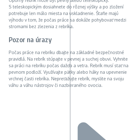
Oporný rebrík môže byť pevný alebo teleskopický.
S teleskopickým dosiahnete do rôznej výšky a po zložení
potrebuje len málo miesta na uskladnenie. Štafle majú
výhodu v tom, že počas práce sa dokáže pohybovať medzi
stromami bez zlezenia z rebríka.
Pozor na úrazy
Počas práce na rebríku dbajte na základné bezpečnostné
pravidlá. Na rebrík stúpajte v pevnej a suchej obuvi. Vyhnite
sa práci na rebríku počas dažďa a vetra. Rebrík musí stať na
pevnom podloží. Využívajte pätky alebo háky na upevnenie
vrchnej časti rebríka. Nepreťažujte rebrík, myslite na svoju
váhu a váhu nástrojov či nazbieraného ovocia.