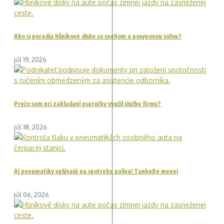
Ako si poradia hliníkové disky so snehom a posypovou soľou?
júl 19, 2026
Prečo som pri zakladaní eseročky využil služby firmy?
júl 18, 2026
Aj pneumatiky vplývajú na spotrebu paliva! Tankujte menej
júl 06, 2026