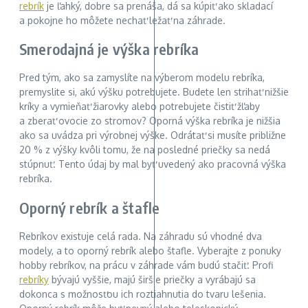
rebrík
je ľahký, dobre sa prenáša, dá sa kúpiť ako skladací
a pokojne ho môžete nechať ležať na záhrade.
Smerodajná je výška rebríka
Pred tým, ako sa zamyslíte na výberom modelu rebríka,
premyslite si, akú výšku potrebujete. Budete len strihať nižšie
kríky a vymieňať žiarovky alebo potrebujete čistiť žľaby
a zberať ovocie zo stromov? Oporná výška rebríka je nižšia
ako sa uvádza pri výrobnej výške. Odrátať si musíte približne
20 % z výšky kvôli tomu, že na posledné priečky sa nedá
stúpnuť. Tento údaj by mal byť uvedený ako pracovná výška
rebríka.
Oporný rebrík a štafle
Rebríkov existuje celá rada. Na záhradu sú vhodné dva
modely, a to oporný rebrík alebo štafle. Vyberajte z ponuky
hobby rebríkov, na prácu v záhrade vám budú stačiť. Profi
rebríky
bývajú vyššie, majú širšie priečky a vyrábajú sa
dokonca s možnosťou ich roztiahnutia do tvaru lešenia.