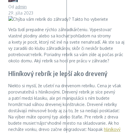
Od
admin
29. júla 2023
Veľa ľudí prepadne rýchlo záhradkárčeniu. Vypestovať
vlastné plodiny alebo sa kochať pohľadom na stromy
a kvety je pocit, ktorý nič iné na svete nenahradí. Ak ste sa aj
vy zaradili do klubu záhradkárov, skôr či neskôr budete
potrebovať rebrík. Poriadny rebrík sa vám zíde aj počas prác
okolo domu. Aký rebrík sa hodí pre prácu v záhrade?
Hliníkový rebrík je lepší ako drevený
Niekto si myslí, že ušetrí na drevenom rebríku. Cena je však
porovnateľná s hliníkovými. Drevený rebrík je síce pevný
a patrí medzi klasiku, ale pri manipulácii s ním budete
hromžiť nad váhou drevenej konštrukcie. Drevené rebríky
dostávajú mínusové body aj za to, že sa nedajú poskladať.
Na výber máte oporný typ alebo štafle. Pre rebrík z dreva
budete musieť nájsť vhodné miesto na skladovanie. Ak ho
necháte vonku, drevo začne degradovať. Naopak
hliníkový