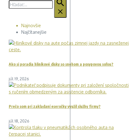
Hľadať:
Najnovšie
Najčítanejšie
Ako si poradia hliníkové disky so snehom a posypovou soľou?
júl 19, 2026
Prečo som pri zakladaní eseročky využil služby firmy?
júl 18, 2026