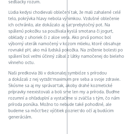
sedliacky rozum.
Ľudia kedysi chodievali oblečení tak, že mali zahalené celé
telo, pokrývka hlavy nebola výnimkou. Vzdušné oblečenie
ich ochránilo, ale dokázalo aj sať prebytočný pot. Na
spálenú pokožku sa používala kyslá smotana či jogurt,
obklady z uhoriek či z aloe vera. Ako prvá pomoc bol
výborný uterák namočený v kozom mlieku, ktoré obsahuje
rovnaké pH, ako má ľudská pokožka. Na zníženie bolesti po
spálení bol veľmi účinný zábal z látky namočenej do bieleho
vínneho octu.
Naši predkovia žili v dokonalej symbióze s prírodou
a dokázali z nej vyťažiť maximum pre seba a svoje zdravie.
Skúsme sa aj my správať tak, akoby drahé kozmetické
prípravky neexistovali a boli sme len my a príroda. Buďme
rozumní a ohľaduplní a vystačíme si zväčša s tým, čo nám
príroda ponúka. Možno to nebude také pohodlné, ale
budeme sa môcť bez výčitiek pozrieť do očí aj budúcim
generáciám.