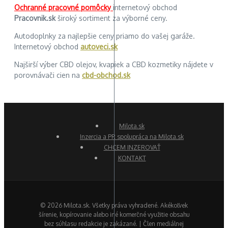
Ochranné pracovné pomôcky
internetový obchod
Pracovnik.sk
široký sortiment za výborné ceny.
Autodoplnky za najlepšie ceny priamo do vašej garáže.
Internetový obchod
autoveci.sk
Najširší výber CBD olejov, kvapiek a CBD kozmetiky nájdete v
porovnávači cien na
cbd-obchod.sk
Milota.sk
Inzercia a PR spolupráca na Milota.sk
CHCEM INZEROVAŤ
KONTAKT
© 2026 Milota.sk. Všetky práva vyhradené. Akékoľvek
šírenie, kopírovanie alebo iné komerčné využitie obsahu
bez súhlasu redakcie je zakázané. | Člen mediálnej