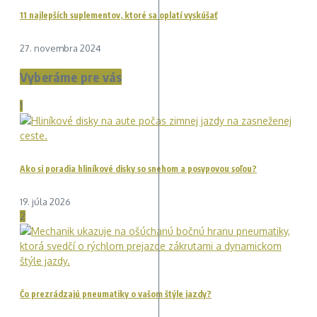
11 najlepších suplementov, ktoré sa oplatí vyskúšať
27. novembra 2024
Vyberáme pre vás
1
Ako si poradia hliníkové disky so snehom a posypovou soľou?
19. júla 2026
2
Čo prezrádzajú pneumatiky o vašom štýle jazdy?