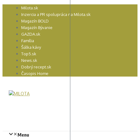
Preskočiť
Milota.sk
na
Inzercia a PR spolupráca na Milota.sk
obsah
Magazín BOLD
Magazín Bývanie
GAZDA.sk
Família
Šálka kávy
Top5.sk
News.sk
Dobrý recept.sk
Časopis Home
Menu