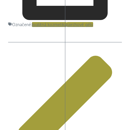
Označené:
kvalitná kozmetika
sprchové gély