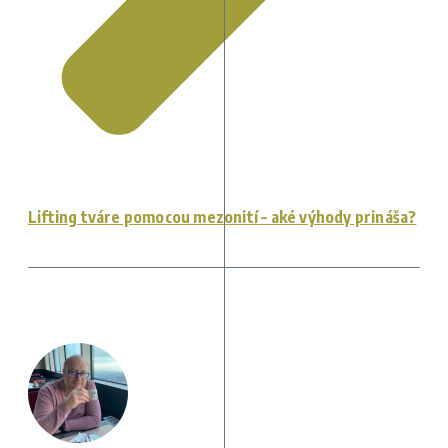
Lifting tváre pomocou mezonití – aké výhody prináša?