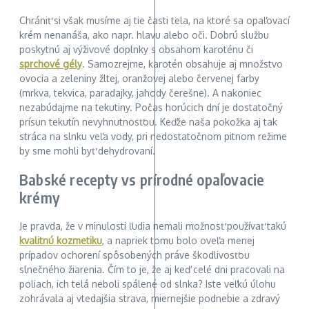
Chrániť si však musíme aj tie časti tela, na ktoré sa opaľovací
krém nenanáša, ako napr. hlavu alebo oči. Dobrú službu
poskytnú aj výživové doplnky s obsahom karoténu či
sprchové gély
. Samozrejme, karotén obsahuje aj množstvo
ovocia a zeleniny žltej, oranžovej alebo červenej farby
(mrkva, tekvica, paradajky, jahody čerešne). A nakoniec
nezabúdajme na tekutiny. Počas horúcich dní je dostatočný
prísun tekutín nevyhnutnosťou. Keďže naša pokožka aj tak
stráca na slnku veľa vody, pri nedostatočnom pitnom režime
by sme mohli byť dehydrovaní.
Babské recepty vs prírodné opaľovacie
krémy
Je pravda, že v minulosti ľudia nemali možnosť používať takú
kvalitnú kozmetiku
, a napriek tomu bolo oveľa menej
prípadov ochorení spôsobených práve škodlivosťou
slnečného žiarenia. Čím to je, že aj keď celé dni pracovali na
poliach, ich telá neboli spálené od slnka? Iste veľkú úlohu
zohrávala aj vtedajšia strava, miernejšie podnebie a zdravý