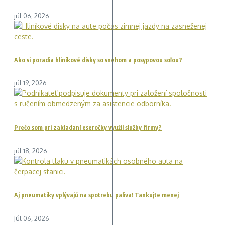
júl 06, 2026
Ako si poradia hliníkové disky so snehom a posypovou soľou?
júl 19, 2026
Prečo som pri zakladaní eseročky využil služby firmy?
júl 18, 2026
Aj pneumatiky vplývajú na spotrebu paliva! Tankujte menej
júl 06, 2026