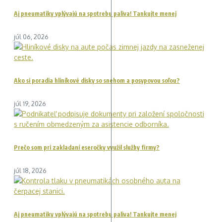
Aj pneumatiky vplývajú na spotrebu paliva! Tankujte menej
júl 06, 2026
Ako si poradia hliníkové disky so snehom a posypovou soľou?
júl 19, 2026
Prečo som pri zakladaní eseročky využil služby firmy?
júl 18, 2026
Aj pneumatiky vplývajú na spotrebu paliva! Tankujte menej