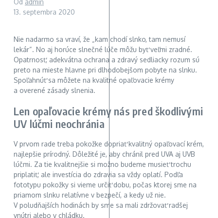
Od
admin
13. septembra 2020
Nie nadarmo sa vraví, že „kam chodí slnko, tam nemusí
lekár“. No aj horúce slnečné lúče môžu byť veľmi zradné.
Opatrnosť, adekvátna ochrana a zdravý sedliacky rozum sú
preto na mieste hlavne pri dlhodobejšom pobyte na slnku.
Spoľahnúť sa môžete na kvalitné opaľovacie krémy
a overené zásady slnenia.
Len opaľovacie krémy nás pred škodlivými
UV lúčmi neochránia
V prvom rade treba pokožke dopriať kvalitný opaľovací krém,
najlepšie prírodný. Dôležité je, aby chránil pred UVA aj UVB
lúčmi. Za tie kvalitnejšie si možno budeme musieť trochu
priplatiť, ale investícia do zdravia sa vždy oplatí. Podľa
fototypu pokožky si vieme určiť dobu, počas ktorej sme na
priamom slnku relatívne v bezpečí, a kedy už nie.
V poludňajších hodinách by sme sa mali zdržovať radšej
vnútri alebo v chládku.