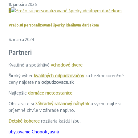
11. januára 2026
3
Prečo sú personalizované šperky ideálnym darčekom
6. marca 2024
Partneri
Kvalitné a spoľahlivé
vchodové dvere
Široký výber
kvalitných odpudzovačov
za bezkonkurenčné
ceny nájdete na
odpudzovace.sk
Najlepšie
domáce meteostanice
Obstarajte si
záhradný ratanový nábytok
a vychutnajte si
príjemné chvíle v záhrade naplno.
Detské koberce
rozžiaria každú izbu.
ubytovanie Chopok Jasná